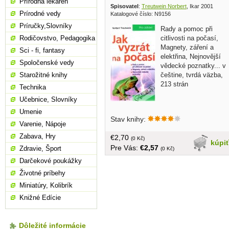
Prírodná lekáreň
Spisovatel
:
Treutwein Norbert
, Ikar 2001
Prírodné vedy
Katalogové číslo: N9156
Príručky,Slovníky
Rady a pomoc při
citlivosti na počasí,
Rodičovstvo, Pedagogika
Magnety, záření a
Sci - fi, fantasy
elektřina, Nejnovější
Spoločenské vedy
vědecké poznatky... v
češtine, tvrdá väzba,
Starožitné knihy
213 strán
Technika
Učebnice, Slovníky
Umenie
Stav knihy:
Varenie, Nápoje
Zabava, Hry
€2,70
(0 Kč)
kúpi
Pre Vás:
€2,57
Zdravie, Šport
(0 Kč)
Darčekové poukážky
Životné príbehy
Miniatúry, Kolibrík
Knižné Edície
Dôležité informácie