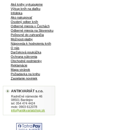
Aké knihy vykupujeme
Výkup kníh na diaľku
Infolinka
Ako nakupovať
Osobný odber kníh
Odberné miesta v Čechách
Odberné miesta na Slovensku
Poštovné do zahraničia
Možnosti platby
Nápoveda k hodnoteniu kníh
O nás
Darčeková poukážka
Ochrana súkromia
Obchodné podmienky
Reklamácie
Mapa stránok
Požiadavka na knihu
Zasielanie noviniek
ANTIKVARIÁT s.r.o.
Radničné námestie 46
08501 Bardejov
tel: 054 474 4424
mob: 0903 612078
info@antikvariatshop.sk