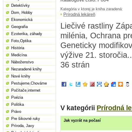
Detektívky
Kategória v ktorej je kniha zaradená:
Dom, Hobby
Prírodná lekáreň
Ekonomická
Liečivé rastliny Zá
Geografia
milénia, Ochrana p
Ezoterika, záhady
Foto,Optika
Geneticky modifikov
História
výžive 21. storočia.
Medicína
Náboženstvo
36 strán
Nezaradené knihy
Nové knihy
Pestujeme,Chováme
Počítače,internet
Poézia
Politika
V kategórii
Prírodná l
Právo
Pre šikovné ruky
Jak vyzrát na počasí
Príroda, Javy