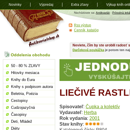
Novinky
Výpredaj
Extra zľavy
Výkup kníh onl
Antikvariát
Nachádzate sa:
Antikvariát
-
Prírodná lek
shop.sk
Rss výstup
Cenník, katalóg
Neviete, čím by ste urobili radosť
Darčeková poukážka
je potom ten naj
Oddelenia obchodu
50 - 80 % ZĽAVY
Hitovky mesiaca
Knihy do Eura
Knihy s podpisom autora
LIEČIVÉ RASTL
Beletria, Poézia
Cestopisy
Spisovateľ
:
Čupka a kolektív
Cudzojazyčná
Vydavateľ
:
Herba
Časopisy
Rok vydania
:
2001
Deti, Mládež
Stav knihy
:
Diéty
Katalogové číslo: P804