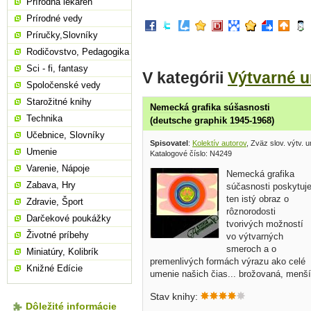
Prírodná lekáreň
Prírodné vedy
Príručky,Slovníky
Rodičovstvo, Pedagogika
Sci - fi, fantasy
V kategórii
Výtvarné 
Spoločenské vedy
Starožitné knihy
Nemecká grafika súšasnosti
Technika
(deutsche graphik 1945-1968)
Učebnice, Slovníky
Spisovatel
:
Kolektív autorov
, Zväz slov. výtv. 
Umenie
Katalogové číslo: N4249
Varenie, Nápoje
Nemecká grafika
Zabava, Hry
súčasnosti poskytuj
ten istý obraz o
Zdravie, Šport
rôznorodosti
Darčekové poukážky
tvorivých možností
Životné príbehy
vo výtvarných
smeroch a o
Miniatúry, Kolibrík
premenlivých formách výrazu ako celé
Knižné Edície
umenie našich čias... brožovaná, menší
formát,
Stav knihy:
Dôležité informácie