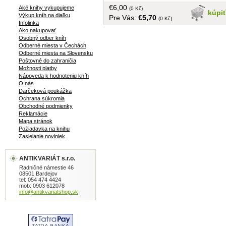
€6,00
Aké knihy vykupujeme
(0 Kč)
kúpi
Výkup kníh na diaľku
Pre Vás:
€5,70
(0 Kč)
Infolinka
Ako nakupovať
Osobný odber kníh
Odberné miesta v Čechách
Odberné miesta na Slovensku
Poštovné do zahraničia
Možnosti platby
Nápoveda k hodnoteniu kníh
O nás
Darčeková poukážka
Ochrana súkromia
Obchodné podmienky
Reklamácie
Mapa stránok
Požiadavka na knihu
Zasielanie noviniek
ANTIKVARIÁT s.r.o.
Radničné námestie 46
08501 Bardejov
tel: 054 474 4424
mob: 0903 612078
info@antikvariatshop.sk