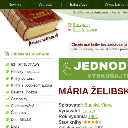
Novinky
Výpredaj
Extra zľavy
Výkup kníh onl
Antikvariát
Nachádzate sa:
Antikvariát
-
Umenie
-
Výt
shop.sk
Rss výstup
Cenník, katalóg
Chcete mat knihy bez zaúčtovania
Vyberte si knihy za viac ako 35€ a
pošt
Oddelenia obchodu
50 - 80 % ZĽAVY
Hitovky mesiaca
Knihy do Eura
Knihy s podpisom autora
MÁRIA ŽELIBS
Beletria, Poézia
Cestopisy
Spisovateľ
:
Budská Viera
Cudzojazyčná
Vydavateľ
:
Tatran
Časopisy
Rok vydania
:
1981
Deti, Mládež
Stav knihy
:
Diéty
Katalogové číslo: P88