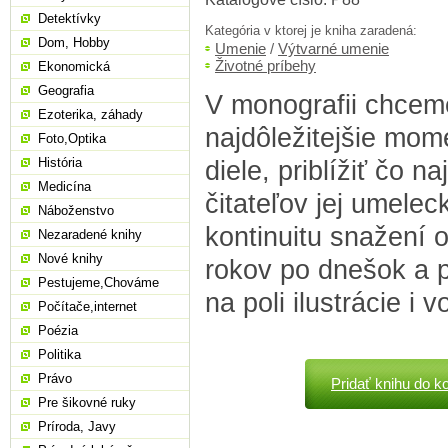
Detektívky
Kategória v ktorej je kniha zaradená:
Dom, Hobby
Umenie
/
Výtvarné umenie
Životné príbehy
Ekonomická
Geografia
V monografii chcem
Ezoterika, záhady
najdôležitejšie mome
Foto,Optika
História
diele, priblížiť čo n
Medicína
čitateľov jej umelec
Náboženstvo
kontinuitu snažení 
Nezaradené knihy
Nové knihy
rokov po dnešok a 
Pestujeme,Chováme
na poli ilustrácie i 
Počítače,internet
Poézia
Politika
Právo
Pridať knihu do k
Pre šikovné ruky
Príroda, Javy