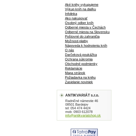
Aké knihy vykupujeme
Výkup kníh na diaľku
Infolinka
Ako nakupovať
Osobný odber kníh
Odberné miesta v Čechách
Odberné miesta na Slovensku
Poštovné do zahraničia
Možnosti platby
Nápoveda k hodnoteniu kníh
O nás
Darčeková poukážka
Ochrana súkromia
Obchodné podmienky
Reklamácie
Mapa stránok
Požiadavka na knihu
Zasielanie noviniek
ANTIKVARIÁT s.r.o.
Radničné námestie 46
08501 Bardejov
tel: 054 474 4424
mob: 0903 612078
info@antikvariatshop.sk