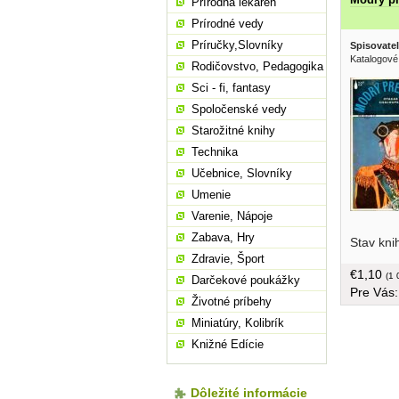
Prírodná lekáreň
Prírodné vedy
Príručky,Slovníky
Spisovatel
Katalogové
Rodičovstvo, Pedagogika
Sci - fi, fantasy
Spoločenské vedy
Starožitné knihy
Technika
Učebnice, Slovníky
Umenie
Varenie, Nápoje
své odpůr
Zabava, Hry
Stav kni
nedůvěry,
Zdravie, Šport
sám nejl
€1,10
převratů,
(1 
Darčekové poukážky
Pre Vás
povstalci
Životné príbehy
odvetě...
Miniatúry, Kolibrík
brožovan
Knižné Edície
Dôležité informácie