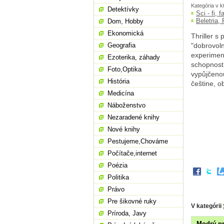
Kategória v k
Detektívky
Sci - fi, 
Beletria,
Dom, Hobby
Ekonomická
Thriller s
Geografia
"dobrovoln
experiment
Ezoterika, záhady
schopností
Foto,Optika
vypůjčenou
História
češtine, o
Medicína
Náboženstvo
Nezaradené knihy
Nové knihy
Pestujeme,Chováme
Počítače,internet
Poézia
Politika
Právo
Pre šikovné ruky
V kategórii
Príroda, Javy
Modrý pr