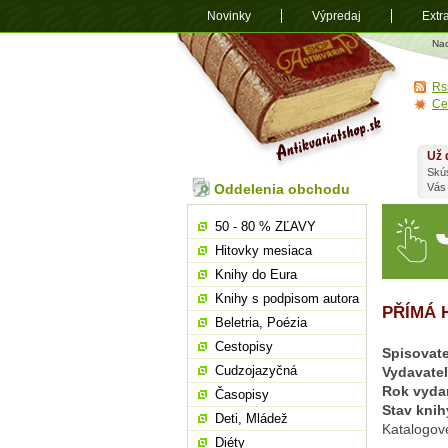
Novinky
Výpredaj
Extr
Antikvariá
Na
shop.sk
Rs
Ce
Už 
Skú
Oddelenia obchodu
Vás
50 - 80 % ZĽAVY
Hitovky mesiaca
Knihy do Eura
Knihy s podpisom autora
PŘÍMÁ 
Beletria, Poézia
Cestopisy
Spisovate
Cudzojazyčná
Vydavate
Rok vyda
Časopisy
Stav knih
Deti, Mládež
Katalogové
Diéty