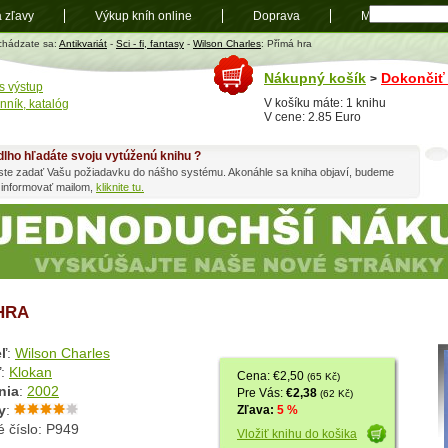
a zľavy
Výkup kníh online
Doprava
Mapa
t
chádzate sa:
Antikvariát
-
Sci - fi, fantasy
-
Wilson Charles
: Přímá hra
Nákupný košík
Dokončiť
>
s výstup
V košíku máte: 1 knihu
nník, katalóg
V cene: 2.85 Euro
dlho hľadáte svoju vytúženú knihu ?
ste zadať Vašu požiadavku do nášho systému. Akonáhle sa kniha objaví, budeme
 informovať mailom,
kliknite tu.
HRA
ľ
:
Wilson Charles
ľ
:
Klokan
Cena: €2,50
(65 Kč)
nia
:
2002
Pre Vás:
€2,38
(62 Kč)
y
:
Zľava:
5 %
 číslo: P949
Vložiť knihu do košika