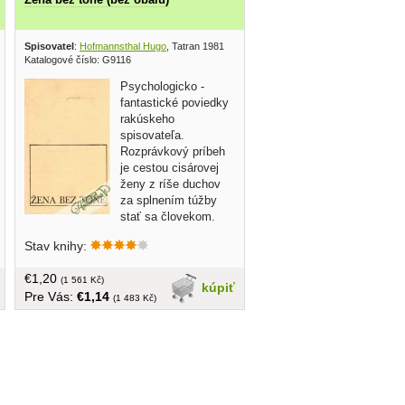
Spisovatel
:
Hofmannsthal Hugo
, Tatran 1981
Katalogové číslo: G9116
Psychologicko -
fantastické poviedky
rakúskeho
spisovateľa.
Rozprávkový príbeh
je cestou cisárovej
ženy z ríše duchov
za splnením túžby
stať sa človekom.
Musí prekonať kliatbu talizmanu a
Stav knihy:
získať tieň... tvrdá väzba, bez obalu,
243 strán, náklad: 8000 ks, na prvej
€1,20
strane venovanie
(1 561 Kč)
kúpiť
Pre Vás:
€1,14
(1 483 Kč)