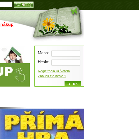
Blog
 nákup
Meno:
Heslo:
Registrácia užívateľa
Zabudli ste heslo ?