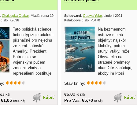
:
Chaloupka Otakar
, Mladá fronta 1980
Spisovatel
:
Ogawa Yoko
, Lindeni 2021
 číslo: K7696
Katalogové číslo: P3470
Tato politická science
Na bezmennom
fiction typizuje události
ostrove miznú
příznačné pro nejednu
objekty: najskôr
ze zemí Latinské
klobúky, potom
Ameriky. Prezident
stuhy, vtáky, ruže.
Patrocinio se
Obyvatelia na
vojenským pučem
stratené predmety
zmocnil vlády a
okamžite zabúdajú,
represáliemi postihuje
akoby im ktosi
ce. Žije v ovzduší trvalé
vygumoval spomienky. Lenže po tých,
hy:
Stav knihy:
 protože z vlastních praktik
čo neprišli o schopnosť pamätať si,
épe zná zákulisí mocenských
pátra pamäťová polícia. Keď mladá
€6,00
 navíc jej stále více děsí
015 Kč)
spisovateľka zistí, že jej redaktor patrí
(0 Kč)
kúpiť
kúpiť
:
€1,05
Pre Vás:
€5,70
, kteří se v horách připravují k
do kategórie prenasledovaných, snaží
(964 Kč)
(0 Kč)
 v češtine, 264 strán,
sa ho udržať pri živote v tajnej skrýši...
á
obal, tvrdá väzba, 262 strán