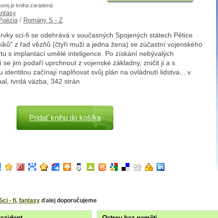
torej je kniha zaradená:
fantasy
 Poézia
/
Romány S - Z
 prvky sci-fi se odehrává v současných Spojených státech Pětice
íků" z řad vězňů (čtyři muži a jedna žena) se zúčastní vojenského
u s implantací umělé inteligence. Po získání nebývalých
 se jim podaří uprchnout z vojenské základny, zničit ji a s
 identitou začínají naplňovat svůj plán na ovládnutí lidstva... v
bal, tvrdá väzba, 342 strán
Pridať knihu do košíka
Sci - fi, fantasy
ďalej doporučujeme
ezident
Ostrov bez pamäti