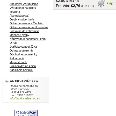
€2,90
zmyslom pre kuriózne detaily,
(2 264 Kč)
kúpi
Aké knihy vykupujeme
Pre Vás:
€2,76
vyzdvihujúc ľudskú vynaliezavosť a
(2 151 Kč)
Výkup kníh na diaľku
húževnatosť v boji s nepriaznivými
Infolinka
okolnosťami a podmienkami, rozpráva o
Ako nakupovať
Osobný odber kníh
najpozoruhodnejších, najmohutnejších,
Odberné miesta v Čechách
najkrajších, najnáročnejších,
Odberné miesta na Slovensku
najdômyselnejších a vôbec po nejakej
Poštovné do zahraničia
stránke „naj"" stavbách..... tvrdá väzba,
Možnosti platby
obal, 288 strán, na prednej strane
Nápoveda k hodnoteniu kníh
O nás
venovanie
Darčeková poukážka
Ochrana súkromia
Obchodné podmienky
Reklamácie
Mapa stránok
Požiadavka na knihu
Zasielanie noviniek
ANTIKVARIÁT s.r.o.
Radničné námestie 46
08501 Bardejov
tel: 054 474 4424
mob: 0903 612078
info@antikvariatshop.sk