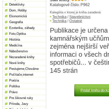
Katalogové číslo: P962
Detektívky
Dom, Hobby
Kategória v ktorej je kniha zaradená:
Ekonomická
Technika
/
Stavebníctvo
Technika
/
Ostatné
Geografia
Ezoterika, záhady
Publikace je určen
Foto,Optika
kamnářským učňům,
História
zejména nejširší ve
Medicína
Náboženstvo
informaci o všech d
Nezaradené knihy
spotřebičů... v češt
Nové knihy
145 strán
Pestujeme,Chováme
Počítače,internet
Poézia
Politika
Pridať knihu do k
Právo
Pre šikovné ruky
Príroda, Javy