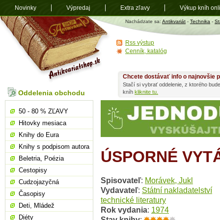
Novinky
Výpredaj
Extra zľavy
Výkup kníh onl
Antikvariát
Nachádzate sa:
Antikvariát
-
Technika
-
St
shop.sk
Rss výstup
Cenník, katalóg
Chcete dostávať info o najnovšie p
Stačí si vybrať oddelenie, z ktorého bud
Oddelenia obchodu
kníh
kliknite tu.
50 - 80 % ZĽAVY
Hitovky mesiaca
Knihy do Eura
Knihy s podpisom autora
ÚSPORNÉ VYTÁ
Beletria, Poézia
Cestopisy
Spisovateľ
:
Morávek, Jukl
Cudzojazyčná
Vydavateľ
:
Státní nakladatelství
Časopisy
technické literatury
Deti, Mládež
Rok vydania
:
1974
Diéty
Stav knihy
: