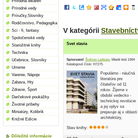
Prírodná lekáreň
Prírodné vedy
Príručky,Slovníky
Rodičovstvo, Pedagogika
V kategórii
Stavebníct
Sci - fi, fantasy
Spoločenské vedy
Svet stavia
Starožitné knihy
Technika
Spisovatel
:
Švihran Ladislav
, Mladé letá 1984
Učebnice, Slovníky
Katalogové číslo: H7275
Umenie
Populárno - náučná
Varenie, Nápoje
literatúra pre
Zabava, Hry
čitateľov od 11
Zdravie, Šport
rokov. Žijeme v
období vedecko -
Darčekové poukážky
technickej revolúcie
Životné príbehy
a jej vplyv sa
Miniatúry, Kolibrík
prejavuje aj v oblasti
architektúry,
Knižné Edície
stavebníctva. Autor tejto knižky sa vo
Stav knihy:
svojom rozprávaní zameral na túto
oblasť ľudskej činnosti. Pútavo, so
Dôležité informácie