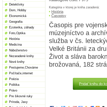
Detektívky
Kategória v ktorej je kniha zaradená:
Dom, Hobby
História
Časopisy
Ekonomická
Geografia
Časopis pre vojensk
Ezoterika, záhady
múzejníctvo a archí
Foto,Optika
História
služba v čs. leteck
Medicína
Velké Británii za dr
Náboženstvo
Život a sláva barokn
Nezaradené knihy
Nové knihy
brožovaná, 182 str
Pestujeme,Chováme
Počítače,internet
Poézia
Pridať knihu do k
Politika
Právo
Pre šikovné ruky
Príroda, Javy