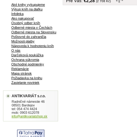
Pre Vás:
€2,28
(2 708 Kč)
Aké knihy vykupujeme
Výkup kníh na diaľku
Infolinka
Ako nakupovať
Osobný odber kníh
Odberné miesta v Čechách
Odberné miesta na Slovensku
Poštovné do zahraničia
Možnosti platby
Nápoveda k hodnoteniu kníh
O nás
Darčeková poukážka
Ochrana súkromia
Obchodné podmienky
Reklamácie
Mapa stránok
Požiadavka na knihu
Zasielanie noviniek
ANTIKVARIÁT s.r.o.
Radničné námestie 46
08501 Bardejov
tel: 054 474 4424
mob: 0903 612078
info@antikvariatshop.sk