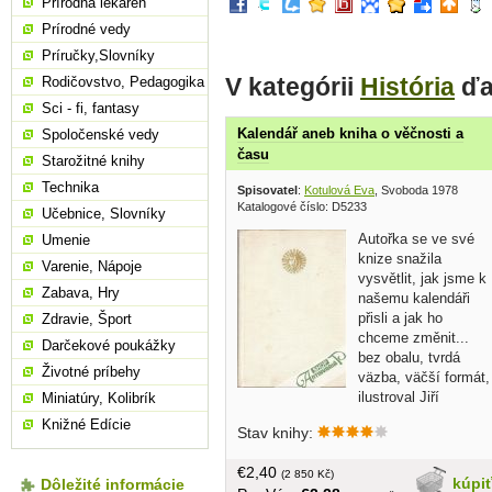
Prírodná lekáreň
Prírodné vedy
Príručky,Slovníky
V kategórii
História
ďa
Rodičovstvo, Pedagogika
Sci - fi, fantasy
Kalendář aneb kniha o věčnosti a
Spoločenské vedy
času
Starožitné knihy
Technika
Spisovatel
:
Kotulová Eva
, Svoboda 1978
Katalogové číslo: D5233
Učebnice, Slovníky
Autořka se ve své
Umenie
knize snažila
Varenie, Nápoje
vysvětlit, jak jsme k
Zabava, Hry
našemu kalendáři
přisli a jak ho
Zdravie, Šport
chceme změnit...
Darčekové poukážky
bez obalu, tvrdá
Životné príbehy
väzba, väčší formát,
ilustroval Jiří
Miniatúry, Kolibrík
Běhounek a Ervín Urban, 190 strán
Knižné Edície
Stav knihy:
€2,40
(2 850 Kč)
kúpi
Dôležité informácie