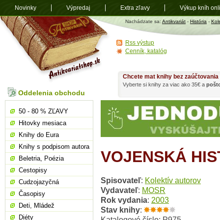
Novinky
Výpredaj
Extra zľavy
Výkup kníh onl
Antikvariát
Nachádzate sa:
Antikvariát
-
História
-
Kol
shop.sk
Rss výstup
Cenník, katalóg
Chcete mat knihy bez zaúčtovania
Vyberte si knihy za viac ako 35€ a
pošt
Oddelenia obchodu
50 - 80 % ZĽAVY
Hitovky mesiaca
Knihy do Eura
Knihy s podpisom autora
VOJENSKÁ HIST
Beletria, Poézia
Cestopisy
Spisovateľ
:
Kolektív autorov
Cudzojazyčná
Vydavateľ
:
MOSR
Časopisy
Rok vydania
:
2003
Deti, Mládež
Stav knihy
:
Diéty
Katalogové číslo: P975