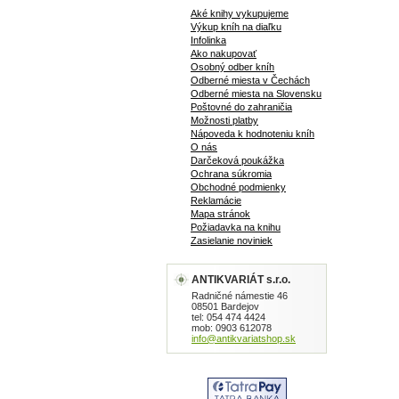
Aké knihy vykupujeme
Výkup kníh na diaľku
Infolinka
Ako nakupovať
Osobný odber kníh
Odberné miesta v Čechách
Odberné miesta na Slovensku
Poštovné do zahraničia
Možnosti platby
Nápoveda k hodnoteniu kníh
O nás
Darčeková poukážka
Ochrana súkromia
Obchodné podmienky
Reklamácie
Mapa stránok
Požiadavka na knihu
Zasielanie noviniek
ANTIKVARIÁT s.r.o.
Radničné námestie 46
08501 Bardejov
tel: 054 474 4424
mob: 0903 612078
info@antikvariatshop.sk