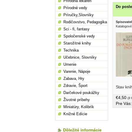
Prírodná lekáreň
Do posl
Prírodné vedy
Príručky,Slovníky
Rodičovstvo, Pedagogika
Spisovatel
Katalogové
Sci - fi, fantasy
Spoločenské vedy
Starožitné knihy
Technika
Učebnice, Slovníky
Umenie
Varenie, Nápoje
Zabava, Hry
zmyslom 
Zdravie, Šport
Stav kni
tónom jeh
Darčekové poukážky
tromi sce
€4,50
vek a Vir
(3 
Životné príbehy
Pre Vás
strán
Miniatúry, Kolibrík
Knižné Edície
Dôležité informácie