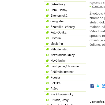
Kategória v k
Detektívky
Životné p
Dom, Hobby
Životopis 
Ekonomická
známého po
Geografia
století do
malého nás
Ezoterika, záhady
Vybudoval 
Foto,Optika
spoustu ne
História
obsahuje 
Medicína
češtine, o
Náboženstvo
Nezaradené knihy
Nové knihy
Pestujeme,Chováme
Počítače,internet
Poézia
Politika
Právo
Pre šikovné ruky
Príroda, Javy
V kategórii