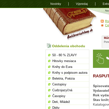
Novinky
Výpredaj
Extr
Antikvariá
Na
shop.sk
Rs
Ce
Mát
Ponú
Oddelenia obchodu
50 - 80 % ZĽAVY
Hitovky mesiaca
Knihy do Eura
Knihy s podpisom autora
RASPUT
Beletria, Poézia
Cestopisy
Spisovate
Cudzojazyčná
Vydavate
Rok vyda
Časopisy
Stav knih
Deti, Mládež
Katalogové
Diéty