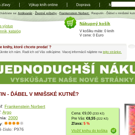
a zľavy
Výkup kníh online
Doprava
Mapa
t
chádzate sa:
Antikvariát
-
Životné príbehy
-
Frankenstein Norbert
: Rasputin - Ďábel v mnišské ku
Nákupný košík
s výstup
V košíku máte: 0 knih
nník, katalóg
V cene: 0 Euro
e knihy, ktoré chcete predať ?
knite ich nám. Radi ich od Vás odkúpime. Viacej informácií nájdete na
tejto stránke.
IN - ĎÁBEL V MNIŠSKÉ KUTNĚ?
ľ
:
Frankenstein Norbert
ľ
:
Argo
Cena: €9,00
(233 Kč)
nia
:
2000
Pre Vás:
€8,55
(222 Kč)
y
:
Zľava:
5 %
 číslo: P976
Vložiť knihu do košika