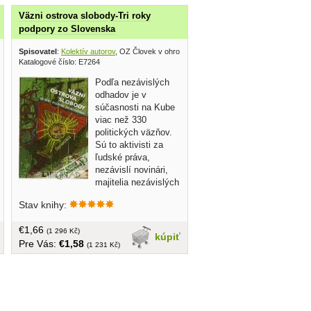
Väzni ostrova slobody-Tri roky
podpory zo Slovenska
Spisovatel
:
Kolektív autorov
, OZ Človek v ohrození 2006
Katalogové číslo: E7264
Podľa nezávislých
odhadov je v
súčasnosti na Kube
viac než 330
politických väzňov.
Sú to aktivisti za
ľudské práva,
nezávislí novinári,
majitelia nezávislých
knižníc a ľudia z mnohých ďalších
Stav knihy:
oblastí verejného života, ktorí si dovolili
otvorene kritizovať režim Fidela
€1,66
Castra... malý formát, brožovaná, 46
(1 296 Kč)
kúpiť
Pre Vás:
€1,58
strán
(1 231 Kč)