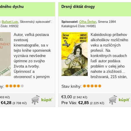
edného dychu
Drsný diktát drogy
:
Buňuel Luis
, Slovenský spisovateľ 1986
Spisovatel
:
Oľha Štefan
, Smena 1984
 číslo: H9932
Katalogové číslo: H4981
Autor, veľká postava
Kaleidoskop príbehov
svetovej
alkoholikov rozličného
kinematografie, sa v
veku a rozličných
tejto knihe spomienok
profesií. Na
vyznáva nevšedne
konkrétnych osudoch
úprimne zo svojho
ľudí autor podáva
života a tvorby.
problém v celej jeho
Úprimnosť a
nahote a zložitosti...
otvorenosť s jemným
brožovaná, 215 strán,
pre humor sú základným
náklad: 9500 ks
hy:
Stav knihy:
o knihy. Kniha je doplnená
nármi: Andalúzsky pes, Zlatý
€3,00
idiana... tvrdá väzba, obal, 490
903 Kč)
(2 342 Kč)
kúpiť
kúpiť
:
€4,28
Pre Vás:
€2,85
(3 708 Kč)
(2 225 Kč)