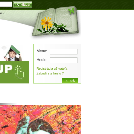
Blog
tně?
Meno:
Heslo:
Registrácia užívateľa
Zabudli ste heslo ?