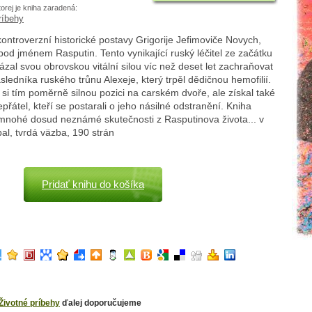
torej je kniha zaradená:
ríbehy
kontroverzní historické postavy Grigorije Jefimoviče Novych,
d jménem Rasputin. Tento vynikající ruský léčitel ze začátku
kázal svou obrovskou vitální silou víc než deset let zachraňovat
ledníka ruského trůnu Alexeje, který trpěl dědičnou hemofilií.
si tím poměrně silnou pozici na carském dvoře, ale získal také
přátel, kteří se postarali o jeho násilné odstranění. Kniha
mnohé dosud neznámé skutečnosti z Rasputinova života... v
bal, tvrdá väzba, 190 strán
Pridať knihu do košíka
Životné príbehy
ďalej doporučujeme