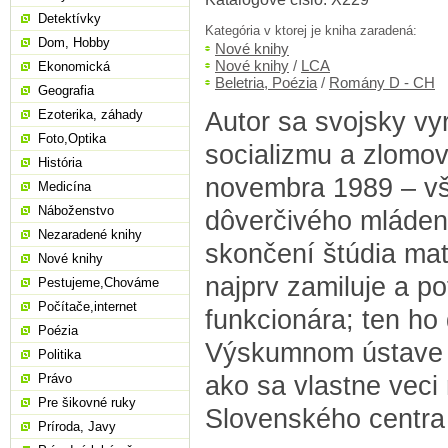
Detektívky
Kategória v ktorej je kniha zaradená:
Dom, Hobby
Nové knihy
Nové knihy
/
LCA
Ekonomická
Beletria, Poézia
/
Romány D - CH
Geografia
Autor sa svojsky v
Ezoterika, záhady
Foto,Optika
socializmu a zlomo
História
novembra 1989 – vš
Medicína
Náboženstvo
dôverčivého mláden
Nezaradené knihy
skončení štúdia mat
Nové knihy
najprv zamiluje a p
Pestujeme,Chováme
Počítače,internet
funkcionára; ten ho
Poézia
Výskumnom ústave 
Politika
ako sa vlastne veci
Právo
Pre šikovné ruky
Slovenského centra 
Príroda, Javy