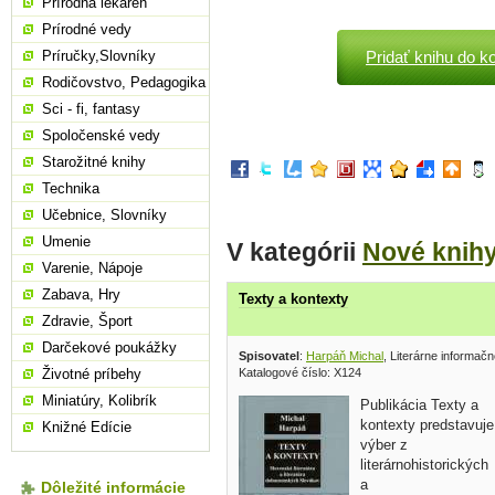
Prírodná lekáreň
Prírodné vedy
Príručky,Slovníky
Pridať knihu do k
Rodičovstvo, Pedagogika
Sci - fi, fantasy
Spoločenské vedy
Starožitné knihy
Technika
Učebnice, Slovníky
Umenie
V kategórii
Nové knih
Varenie, Nápoje
Zabava, Hry
Texty a kontexty
Zdravie, Šport
Darčekové poukážky
Spisovatel
:
Harpáň Michal
, Literárne informač
Katalogové číslo: X124
Životné príbehy
Miniatúry, Kolibrík
Publikácia Texty a
kontexty predstavuje
Knižné Edície
výber z
literárnohistorických
a
Dôležité informácie