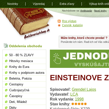
Novinky
Výpredaj
Extra zľavy
Výkup kníh onl
Antikvariát
Nachádzate sa:
Antikvariát
-
Nové knihy
-
shop.sk
Rss výstup
Cenník, katalóg
Máte knihy, ktoré chcete predať ?
Ponúknite ich nám. Radi ich od Vás odkú
Oddelenia obchodu
50 - 80 % ZĽAVY
Hitovky mesiaca
Knihy do Eura
Knihy s podpisom autora
EINSTEINOVE 
Beletria, Poézia
Cestopisy
Spisovateľ
:
Grendel Lajos
Cudzojazyčná
Vydavateľ
:
LCA
Časopisy
Rok vydania
:
1998
Deti, Mládež
Stav knihy
:
Diéty
Katalogové číslo: X229