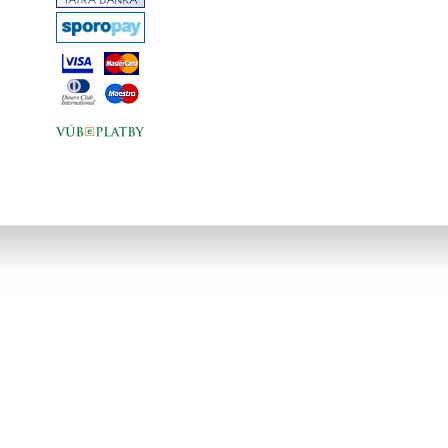
a 21. storočí.... nová, tvrdá väzba, 223
strán