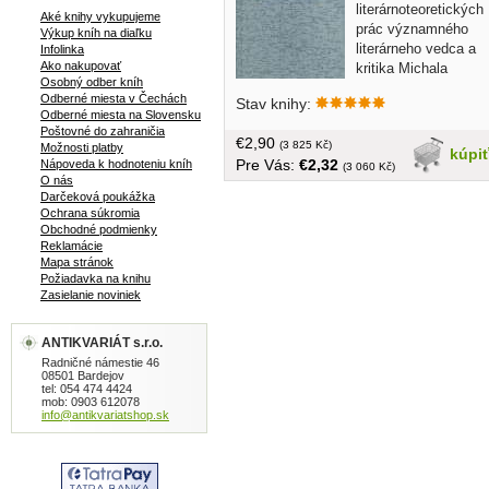
literárnoteoretických
Aké knihy vykupujeme
prác významného
Výkup kníh na diaľku
literárneho vedca a
Infolinka
Ako nakupovať
kritika Michala
Osobný odber kníh
Harpáňa, profesora
Odberné miesta v Čechách
Stav knihy:
pôsobiaceho v Novom Sade. Zbierka sa
Odberné miesta na Slovensku
sústreďuje na esenciálnu tému
Poštovné do zahraničia
€2,90
slovenskej literatúry v prostredí
(3 825 Kč)
Možnosti platby
kúpi
Pre Vás:
€2,32
Nápoveda k hodnoteniu kníh
dolnozemských Slovákov
(3 060 Kč)
O nás
(predovšetkým vo Vojvodine,
Darčeková poukážka
Rumunsku a Maďarsku). Kniha prináša
Ochrana súkromia
cenný a ucelený pohľad na vývin,
Obchodné podmienky
autorskú tvorbu a špecifiká tejto
Reklamácie
Mapa stránok
národnostnej literatúry v kontexte
Požiadavka na knihu
medziliterárnych vzťahov. Harpáň, ako
Zasielanie noviniek
jeden z najlepších znalcov tohto
prostredia, analyzuje kľúčové diela a
osobnosti, mapuje zápas o identitu a
ANTIKVARIÁT s.r.o.
prispieva k pochopeniu fenoménu
Radničné námestie 46
08501 Bardejov
literatúry zahraničných Slovákov. Ide o
tel: 054 474 4424
zásadný študijný a referenčný titul pre
mob: 0903 612078
info@antikvariatshop.sk
literárnych historikov, študentov
slovakistiky, a pre každého, kto sa
zaujíma o komplexné dejiny a presahy
slovenskej kultúry a písomníctva v 20.