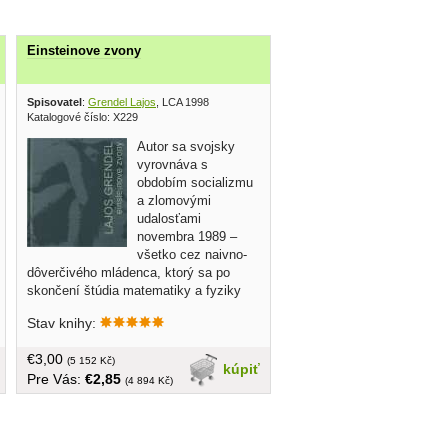
Einsteinove zvony
é centrum 2004
Spisovatel
:
Grendel Lajos
, LCA 1998
Katalogové číslo: X229
Autor sa svojsky
vyrovnáva s
obdobím socializmu
a zlomovými
udalosťami
novembra 1989 –
všetko cez naivno-
dôverčivého mládenca, ktorý sa po
skončení štúdia matematiky a fyziky
najprv zamiluje a potom sa ožení s
Stav knihy:
dcérou komunistického funkcionára; ten
ho dosadí do funkcie námestníka vo
€3,00
Výskumnom ústave anabazickom, kde
(5 152 Kč)
kúpiť
Pre Vás:
€2,85
mu začne pomaly svitať, ako sa vlastne
(4 894 Kč)
veci majú. V roku 1998 kniha získala
Prémiu Slovenského centra PEN
klubu.... tvrdá väzba, 128 strán