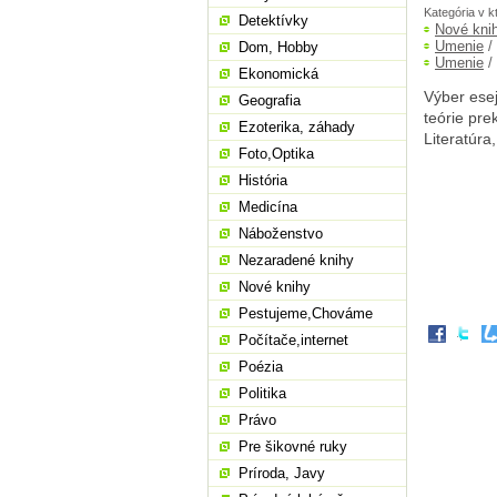
Kategória v k
Detektívky
Nové kni
Umenie
/
Dom, Hobby
Umenie
/
Ekonomická
Výber esej
Geografia
teórie pre
Ezoterika, záhady
Literatúra
Foto,Optika
História
Medicína
Náboženstvo
Nezaradené knihy
Nové knihy
Pestujeme,Chováme
Počítače,internet
Poézia
Politika
Právo
Pre šikovné ruky
Príroda, Javy