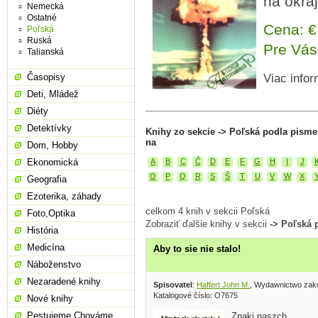
na okra
Nemecká
Ostatné
Cena: 
Poľská
Ruská
Pre Vás
Talianská
Časopisy
Viac infor
Deti, Mládež
Diéty
Detektívky
Knihy zo sekcie -> Poľská podla pisme
na
Dom, Hobby
A
B
C
Č
D
E
F
G
H
I
J
Ekonomická
O
P
Q
R
S
Š
T
U
V
W
X
Geografia
Ezoterika, záhady
celkom 4 knih v sekcii Poľská
Foto,Optika
Zobraziť ďalšie knihy v sekcii
-> Poľská 
História
Medicína
Aby to sie nie stalo!
Náboženstvo
Nezaradené knihy
Spisovatel
:
Haffert John M.
, Wydawnictwo zak
Katalogové číslo: O7675
Nové knihy
Pestujeme,Chováme
Znaki naszch