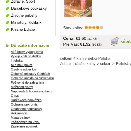
Zdravie, Šport
Darčekové poukážky
Životné príbehy
Miniatúry, Kolibrík
Stav knihy:
Knižné Edície
Cena
: €1,60
(41 Kč)
kúpi
Pre Vás:
€1,52
Dôležité informácie
(39 Kč)
Aké knihy vykupujeme
Výkup kníh na diaľku
celkem 4 knih v sekci Poľská
Infolinka
Zobraziť ďalšie knihy v sekcii
-> Poľská 
Ako nakupovať
Osobný odber kníh
Odberné miesta v Čechách
Odberné miesta na Slovensku
Poštovné do zahraničia
Možnosti platby
Nápoveda k hodnoteniu kníh
O nás
Darčeková poukážka
Ochrana súkromia
Obchodné podmienky
Reklamácie
Mapa stránok
Požiadavka na knihu
Zasielanie noviniek