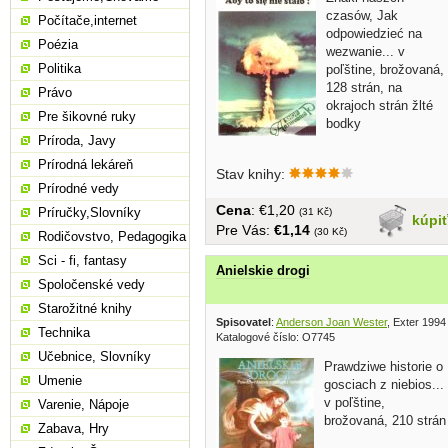
czasów, Jak
Počítače,internet
odpowiedzieć na
Poézia
wezwanie... v
Politika
poľštine, brožovaná,
128 strán, na
Právo
okrajoch strán žlté
Pre šikovné ruky
bodky
Príroda, Javy
Prírodná lekáreň
Stav knihy:
Prírodné vedy
Cena
: €1,20
Príručky,Slovníky
(31 Kč)
kúpi
Pre Vás:
€1,14
(30 Kč)
Rodičovstvo, Pedagogika
Sci - fi, fantasy
Anielskie drogi
Spoločenské vedy
Starožitné knihy
Spisovatel
:
Anderson Joan Wester
, Exter 1994
Technika
Katalogové číslo: O7745
Učebnice, Slovníky
Prawdziwe historie o
Umenie
gosciach z niebios...
v poľštine,
Varenie, Nápoje
brožovaná, 210 strán
Zabava, Hry