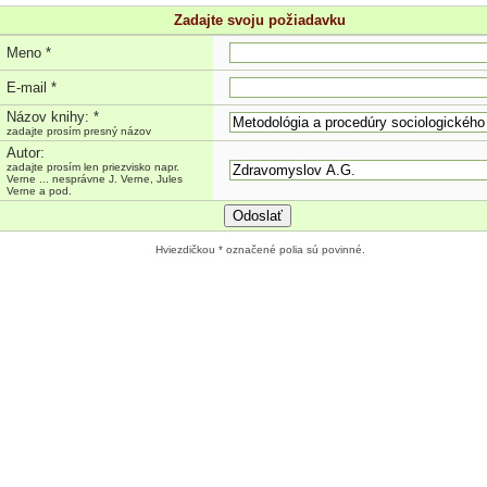
Zadajte svoju požiadavku
Meno *
E-mail *
Názov knihy: *
zadajte prosím presný názov
Autor:
zadajte prosím len priezvisko napr.
Verne ... nesprávne J. Verne, Jules
Verne a pod.
Odoslať
Hviezdičkou * označené polia sú povinné.