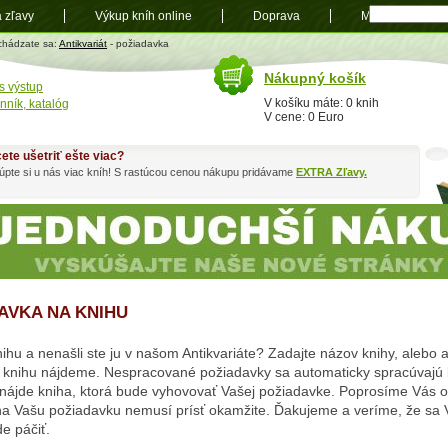
a zľavy
Výkup kníh online
Doprava
Mapa
t
chádzate sa:
Antikvariát
- požiadavka
Nákupný košík
s výstup
V košíku máte: 0 knih
nník, katalóg
V cene: 0 Euro
ete ušetriť ešte viac?
pte si u nás viac kníh! S rastúcou cenou nákupu pridávame
EXTRA Zľavy.
AVKA NA KNIHU
ihu a nenašli ste ju v našom Antikvariáte? Zadajte názov knihy, alebo 
knihu nájdeme. Nespracované požiadavky sa automaticky spracúvajú 
ájde kniha, ktorá bude vyhovovať Vašej požiadavke. Poprosíme Vás o 
a Vašu požiadavku nemusí prísť okamžite. Ďakujeme a veríme, že sa 
e páčiť.