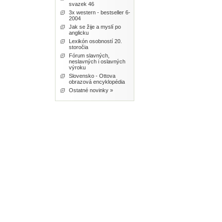
svazek 46
3x western - bestseller 6-
2004
Jak se žije a myslí po
anglicku
Lexikón osobností 20.
storočia
Fórum slavných,
neslavných i oslavných
výroku
Slovensko - Ottova
obrazová encyklopédia
Ostatné novinky »