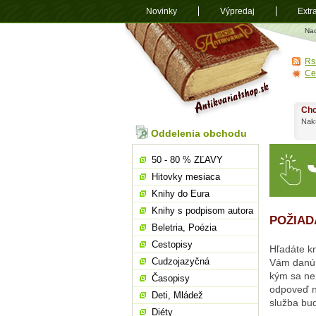
Novinky
Výpredaj
Extr
Antikvariá
Na
shop.sk
Rs
Ce
Chc
Nakú
Oddelenia obchodu
50 - 80 % ZĽAVY
Hitovky mesiaca
Knihy do Eura
Knihy s podpisom autora
POŽIAD
Beletria, Poézia
Cestopisy
Hľadáte kn
Cudzojazyčná
Vám danú 
kým sa nen
Časopisy
odpoveď n
Deti, Mládež
služba bud
Diéty