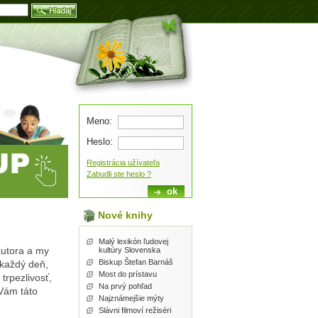
Blog
Meno:
Heslo:
Registrácia užívateľa
Zabudli ste heslo ?
Nové knihy
Malý lexikón ľudovej
autora a my
kultúry Slovenska
Biskup Štefan Barnáš
každý deň,
Most do prístavu
trpezlivosť,
Na prvý pohľad
Vám táto
Najznámejšie mýty
Slávni filmoví režiséri