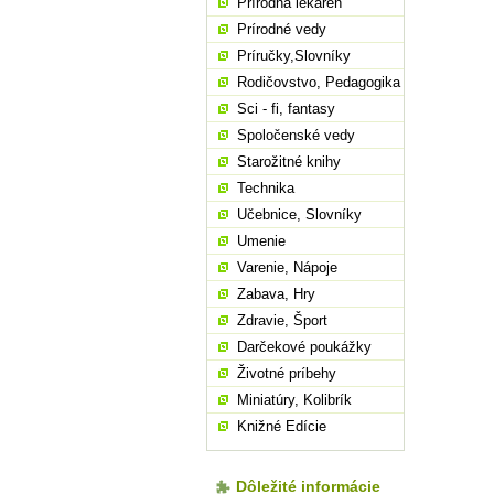
Prírodná lekáreň
Prírodné vedy
Príručky,Slovníky
Rodičovstvo, Pedagogika
Sci - fi, fantasy
Spoločenské vedy
Starožitné knihy
Technika
Učebnice, Slovníky
Umenie
Varenie, Nápoje
Zabava, Hry
Zdravie, Šport
Darčekové poukážky
Životné príbehy
Miniatúry, Kolibrík
Knižné Edície
Dôležité informácie