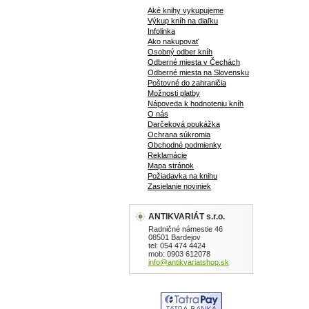
Aké knihy vykupujeme
Výkup kníh na diaľku
Infolinka
Ako nakupovať
Osobný odber kníh
Odberné miesta v Čechách
Odberné miesta na Slovensku
Poštovné do zahraničia
Možnosti platby
Nápoveda k hodnoteniu kníh
O nás
Darčeková poukážka
Ochrana súkromia
Obchodné podmienky
Reklamácie
Mapa stránok
Požiadavka na knihu
Zasielanie noviniek
ANTIKVARIÁT s.r.o.
Radničné námestie 46
08501 Bardejov
tel: 054 474 4424
mob: 0903 612078
info@antikvariatshop.sk