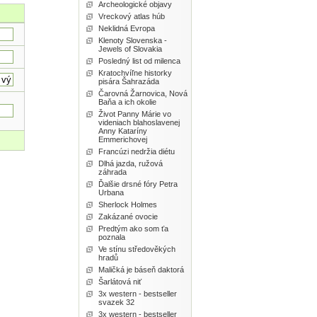
Archeologické objavy
Vreckový atlas húb
Neklidná Evropa
Klenoty Slovenska -
Jewels of Slovakia
Posledný list od milenca
Kratochvíľne historky
pisára Šahrazáda
Čarovná Žarnovica, Nová
Baňa a ich okolie
Život Panny Márie vo
videniach blahoslavenej
Anny Kataríny
Emmerichovej
Francúzi nedržia diétu
Dlhá jazda, ružová
záhrada
Ďalšie drsné fóry Petra
Urbana
Sherlock Holmes
Zakázané ovocie
Predtým ako som ťa
poznala
Ve stínu středověkých
hradů
Maličká je báseň daktorá
Šarlátová niť
3x western - bestseller
svazek 32
3x western - bestseller