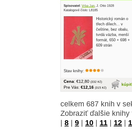
Spisovatel
:
Vrba Jan
, J. Otto 1928
Katalogové číslo: L8185
Historický román o
třech dílech... v
češtine, bez obalu,
tvrdá väzba, menší
formát, 650 + 698 +
609 strán
Stav knihy:
Cena
: €12,80
(332 Kč)
kúpi
Pre Vás:
€12,16
(315 Kč)
celkem 687 knih v sek
Zobraziť ďalšie knihy
|
8
|
9
|
10
|
11
|
12
|