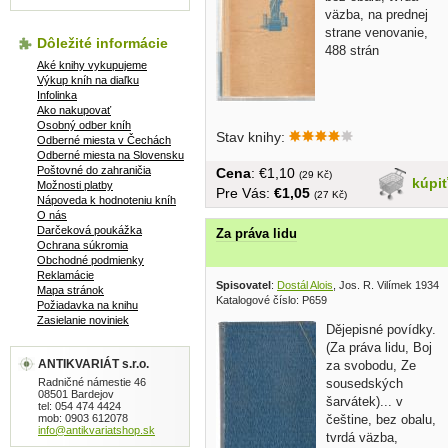
väzba, na prednej
strane venovanie,
Dôležité informácie
488 strán
Aké knihy vykupujeme
Výkup kníh na diaľku
Infolinka
Ako nakupovať
Osobný odber kníh
Stav knihy:
Odberné miesta v Čechách
Odberné miesta na Slovensku
Poštovné do zahraničia
Cena
: €1,10
(29 Kč)
kúpi
Možnosti platby
Pre Vás:
€1,05
(27 Kč)
Nápoveda k hodnoteniu kníh
O nás
Darčeková poukážka
Za práva lidu
Ochrana súkromia
Obchodné podmienky
Reklamácie
Spisovatel
:
Dostál Alois
, Jos. R. Vilímek 1934
Mapa stránok
Katalogové číslo: P659
Požiadavka na knihu
Zasielanie noviniek
Dějepisné povídky.
(Za práva lidu, Boj
ANTIKVARIÁT s.r.o.
za svobodu, Ze
Radničné námestie 46
sousedských
08501 Bardejov
šarvátek)... v
tel: 054 474 4424
mob: 0903 612078
češtine, bez obalu,
info@antikvariatshop.sk
tvrdá väzba,