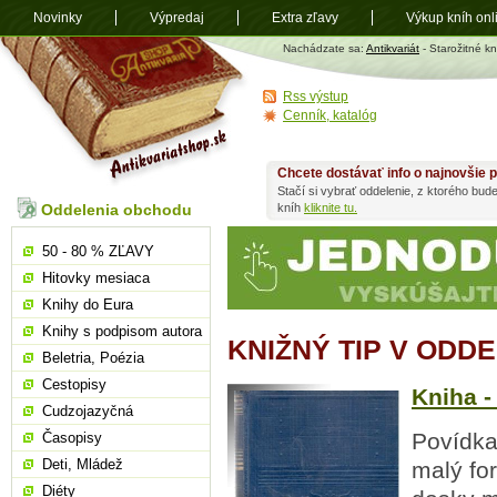
Novinky
Výpredaj
Extra zľavy
Výkup kníh onl
Antikvariát
Nachádzate sa:
Antikvariát
- Starožitné kn
shop.sk
Rss výstup
Cenník, katalóg
Chcete dostávať info o najnovšie p
Stačí si vybrať oddelenie, z ktorého bud
Oddelenia obchodu
kníh
kliknite tu.
50 - 80 % ZĽAVY
Hitovky mesiaca
Knihy do Eura
Knihy s podpisom autora
KNIŽNÝ TIP V ODD
Beletria, Poézia
Cestopisy
Kniha -
Cudzojazyčná
Povídka 
Časopisy
Deti, Mládež
malý for
Diéty