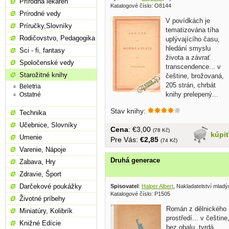
Prírodná lekáreň
Katalogové číslo: O8144
Prírodné vedy
V povídkách je
Príručky,Slovníky
tematizována tíha
Rodičovstvo, Pedagogika
uplývajícího času,
hledání smyslu
Sci - fi, fantasy
života a závrať
Spoločenské vedy
transcendence... v
Starožitné knihy
češtine, brožovaná,
205 strán, chrbát
Beletria
knihy prelepený...
Ostatné
Stav knihy:
Technika
Učebnice, Slovníky
Cena
: €3,00
(78 Kč)
kúpi
Umenie
Pre Vás:
€2,85
(74 Kč)
Varenie, Nápoje
Druhá generace
Zabava, Hry
Zdravie, Šport
Darčekové poukážky
Spisovatel
:
Halper Albert
, Nakladatelství mlad
Katalogové číslo: P1505
Životné príbehy
Román z dělnického
Miniatúry, Kolibrík
prostředí... v češtine
Knižné Edície
bez obalu, tvrdá