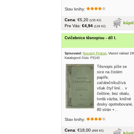
Stav knihy:
Cena
: €5,20
(135 Kč)
kúpi
Pre Vás:
€4,94
(128 Kč)
Cvičebnice těsnopisu - díl I.
Spisovatel
:
Novotný Prokop
, Vlastní náklad 19
Katalogové číslo: P3143
Těsnopis píše se
sice na čistém
papíře,
začátečníkužívá
však čtyř linií... v
češtine, bez obalu,
tvrdá väzba, knižné
dosky opotrebované,
80 strán +...
Stav knihy:
Cena
: €18,00
(466 Kč)
kúpi