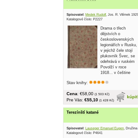
Spisovatel
:
Medek Rudolf
, Jos. R. Vilímek 192
Katalogové číslo: P2227
Drama o třech
dějstvích o
československých
legionářích v Rusku,
v jejichž čele stojí
plukovník Švec, se
odehrává v ruském
Povolží v roce
1918... v češtine
bez...
Stav knihy:
Cena
: €58,00
(1 503 Kč)
kúpi
Pre Vás:
€55,10
(1 428 Kč)
Terezínští katané
Spisovatel
:
Lauseger Emanuel Eugen
, Družina
Katalogové číslo: P4641