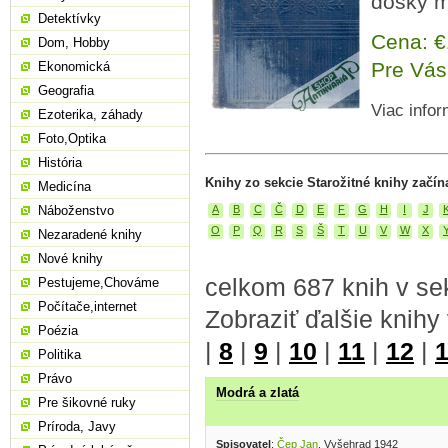
dosky m
Detektívky
Cena: 
Dom, Hobby
Pre Vás
Ekonomická
Geografia
Viac infor
Ezoterika, záhady
Foto,Optika
História
Knihy zo sekcie Starožitné knihy začín
Medicína
Náboženstvo
A
B
C
Č
D
E
F
G
H
I
J
O
P
Q
R
S
Š
T
U
V
W
X
Nezaradené knihy
Nové knihy
celkom 687 knih v sek
Pestujeme,Chováme
Počítače,internet
Zobraziť ďalšie knihy
Poézia
|
8
|
9
|
10
|
11
|
12
|
Politika
Právo
Modrá a zlatá
Pre šikovné ruky
Príroda, Javy
Spisovatel
:
Čep Jan
, Vyšehrad 1942