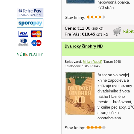
nepôvodná obálka,
270 strán
Stav knihy:
Cena
: €11,00
(285 Kč)
kúpi
Pre Vás:
€10,45
(271 Kč)
Dva roky činohry ND
Spisovatel
:
Mrlian Rudolf
, Tatran 1948
Katalogové číslo: P3645
Autor sa vo svojej
knihe zapodieva a
kritizuje dve sezóny
divadelného života
nášho hlavného
mesta... brožovaná,
v knihe pečiatky, 17
strán,obálka
opotrebovaná
Stav knihy: