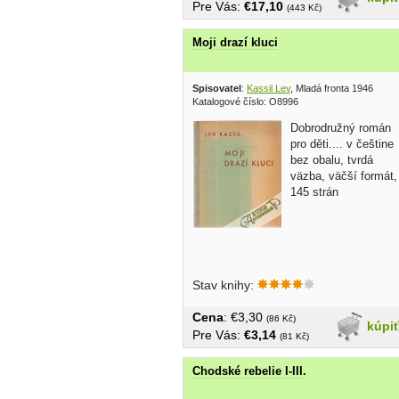
Pre Vás:
€17,10
(443 Kč)
Moji drazí kluci
Spisovatel
:
Kassil Lev
, Mladá fronta 1946
Katalogové číslo: O8996
Dobrodružný román
pro děti.... v češtine
bez obalu, tvrdá
väzba, väčší formát,
145 strán
Stav knihy:
Cena
: €3,30
(86 Kč)
kúpi
Pre Vás:
€3,14
(81 Kč)
Chodské rebelie I-III.