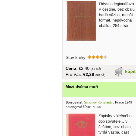
Odysea legionářova.
v češtine, bez obalu,
tvrdá väzba, menší
formát, nepôvodná
obálka, 284 strán
Stav knihy:
Cena
: €2,40
(62 Kč)
kúpi
Pre Vás:
€2,28
(59 Kč)
Mezi dvěma moři
Spisovatel
:
Simonov Konstantin
, Práce 1949
Katalogové číslo: P1940
Zápisky válečného
dopisovatele... v
češtine, bez obalu,
tvrdá väzba, časť