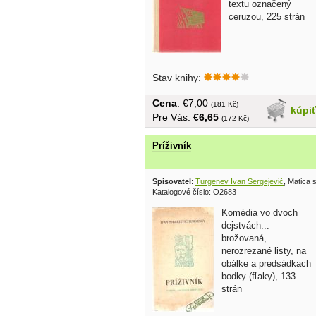
textu označený
ceruzou, 225 strán
Stav knihy:
Cena
: €7,00
(181 Kč)
kúpi
Pre Vás:
€6,65
(172 Kč)
Príživník
Spisovatel
:
Turgenev Ivan Sergejevič
, Matica
Katalogové číslo: O2683
Komédia vo dvoch
dejstvách...
brožovaná,
nerozrezané listy, na
obálke a predsádkach
bodky (fľaky), 133
strán