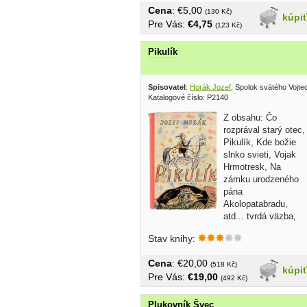
Cena
: €5,00
(130 Kč)
kúpi
Pre Vás:
€4,75
(123 Kč)
Pikulík
Spisovatel
:
Horák Jozef
, Spolok svätého Vojt
Katalogové číslo: P2140
Z obsahu: Čo
rozprával starý otec,
Pikulík, Kde božie
slnko svieti, Vojak
Hrmotresk, Na
zámku urodzeného
pána
Akolopatabradu,
atd... tvrdá väzba,
knižné dosky...
Stav knihy:
Cena
: €20,00
(518 Kč)
kúpi
Pre Vás:
€19,00
(492 Kč)
Plukovník Švec