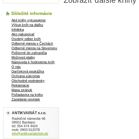
Dôležité informácie
Aké knihy vykupujeme
Výkup kníh na diaľku
Infolinka
Ako nakupovať
Osobný odber kníh
Odberné miesta v Čechách
Odberné miesta na Slovensku
Poštovné do zahraničia
Možnosti platby
Nápoveda k hodnoteniu kníh
O nás
Darčeková poukážka
Ochrana súkromia
Obchodné podmienky
Reklamácie
Mapa stránok
Požiadavka na knihu
Zasielanie noviniek
ANTIKVARIÁT s.r.o.
Radničné námestie 46
08501 Bardejov
tel: 054 474 4424
mob: 0903 612078
info@antikvariatshop.sk