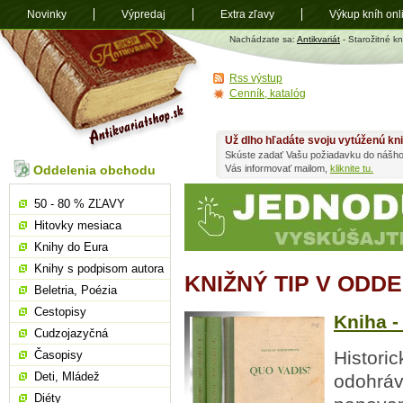
Novinky
Výpredaj
Extra zľavy
Výkup kníh onl
Antikvariát
Nachádzate sa:
Antikvariát
- Starožitné kn
shop.sk
Rss výstup
Cenník, katalóg
Už dlho hľadáte svoju vytúženú kn
Skúste zadať Vašu požiadavku do nášho
Oddelenia obchodu
Vás informovať mailom,
kliknite tu.
50 - 80 % ZĽAVY
Hitovky mesiaca
Knihy do Eura
Knihy s podpisom autora
KNIŽNÝ TIP V ODD
Beletria, Poézia
Cestopisy
Kniha - 
Cudzojazyčná
Histori
Časopisy
Deti, Mládež
odohráv
Diéty