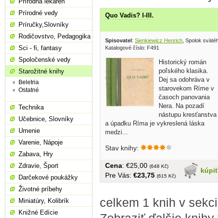
Prírodná lekáreň
Prírodné vedy
Quo Vadis? I-III.
Príručky,Slovníky
Rodičovstvo, Pedagogika
Spisovatel
:
Sienkiewicz Henrich
, Spolok sväté
Sci - fi, fantasy
Katalogové číslo: F491
Spoločenské vedy
Historický román
poľského klasika.
Starožitné knihy
Dej sa odohráva v
Beletria
starovekom Ríme v
Ostatné
časoch panovania
Nera. Na pozadí
Technika
nástupu kresťanstva
Učebnice, Slovníky
a úpadku Ríma je vykreslená láska
Umenie
medzi...
Varenie, Nápoje
Stav knihy:
Zabava, Hry
Cena
: €25,00
Zdravie, Šport
(648 Kč)
kúpi
Pre Vás:
€23,75
(615 Kč)
Darčekové poukážky
Životné príbehy
celkem 1 knih v sekci
Miniatúry, Kolibrík
Knižné Edície
Zobraziť ďalšie knihy