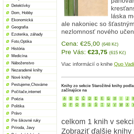
panovan
Detektívky
kresťan
Dom, Hobby
láska me
Ekonomická
ale nakoniec so šťastným
Geografia
nezlomnosť nového učenia
Ezoterika, záhady
Foto,Optika
Cena: €25,00
(648 Kč)
História
Pre Vás:
€23,75
(615 Kč)
Medicína
Náboženstvo
Viac informácií o knihe
Quo Vadis
Nezaradené knihy
Nové knihy
Pestujeme,Chováme
Knihy zo sekcie Starožitné knihy podl
začínajúce na
Počítače,internet
A
B
C
Č
D
E
F
G
H
I
J
Poézia
O
P
Q
R
S
Š
T
U
V
W
X
Politika
Právo
celkom 1 knih v sekci
Pre šikovné ruky
Príroda, Javy
Zobraziť ďalšie knihy