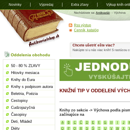
Novinky
Výpredaj
Extra zľavy
Výkup kníh onl
Antikvariát
Nachádzate sa:
Antikvariát
-
- Výchova
shop.sk
Rss výstup
Cenník, katalóg
Chcete ušetriť ešte viac?
Nakúpte si u nás viac kníh! S rastúcou
Oddelenia obchodu
50 - 80 % ZĽAVY
Hitovky mesiaca
Knihy do Eura
Knihy s podpisom autora
KNIŽNÍ TIP V ODDELENÍ VÝC
Beletria, Poézia
Cestopisy
Cudzojazyčná
Knihy zo sekcie -> Výchova podla pis
Časopisy
začínajúce na
Deti, Mládež
A
B
C
Č
D
E
F
G
H
I
J
Diéty
O
P
Q
R
S
Š
T
U
V
W
X