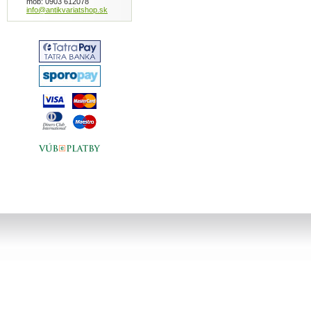
mob: 0903 612078
info@antikvariatshop.sk