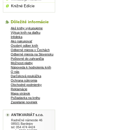
Knižné Edície
Dôležité informácie
Aké knihy vykupujeme
Výkup kníh na diaľku
Infolinka
Ako nakupovať
Osobný odber kníh
Odberné miesta v Čechách
Odberné miesta na Slovensku
Poštovné do zahraničia
Možnosti platby
Nápoveda k hodnoteniu kníh
O nás
Darčeková poukážka
Ochrana súkromia
Obchodné podmienky
Reklamácie
Mapa stránok
Požiadavka na knihu
Zasielanie noviniek
ANTIKVARIÁT s.r.o.
Radničné námestie 46
08501 Bardejov
tel: 054 474 4424