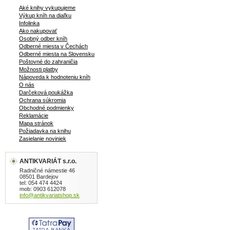
Aké knihy vykupujeme
Výkup kníh na diaľku
Infolinka
Ako nakupovať
Osobný odber kníh
Odberné miesta v Čechách
Odberné miesta na Slovensku
Poštovné do zahraničia
Možnosti platby
Nápoveda k hodnoteniu kníh
O nás
Darčeková poukážka
Ochrana súkromia
Obchodné podmienky
Reklamácie
Mapa stránok
Požiadavka na knihu
Zasielanie noviniek
ANTIKVARIÁT s.r.o.
Radničné námestie 46
08501 Bardejov
tel: 054 474 4424
mob: 0903 612078
info@antikvariatshop.sk