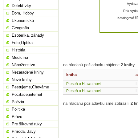
Vydavat
Detektívky
Rok vydan
Dom, Hobby
Katalogové čí
Ekonomická
Geografia
Ezoterika, záhady
Foto,Optika
História
Medicína
Náboženstvo
na hľadanú požiadavku nájdene
2 knihy
Nezaradené knihy
kniha
a
Nové knihy
Pieseň o Hiawathovi
L
Pestujeme,Chováme
Pieseň o Hiawathovi
L
Počítače,internet
Poézia
na hľadanú požiadavku sme zobrazili
2 k
Politika
Právo
Pre šikovné ruky
Príroda, Javy