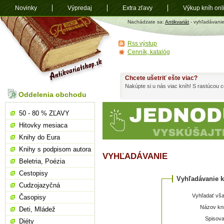
Novinky
Výpredaj
Extra zľavy
Výkup kníh onl
Antikvariát
Nachádzate sa:
Antikvariát
- vyhľadávani
shop.sk
Rss výstup
Cenník, katalóg
Chcete ušetriť ešte viac?
Nakúpte si u nás viac kníh! S rastúcou
Oddelenia obchodu
50 - 80 % ZĽAVY
Hitovky mesiaca
Knihy do Eura
Knihy s podpisom autora
VYHĽADÁVANIE
Beletria, Poézia
Cestopisy
Vyhľadávanie k
Cudzojazyčná
Vyhľadať vša
Časopisy
Názov kni
Deti, Mládež
Spisova
Diéty