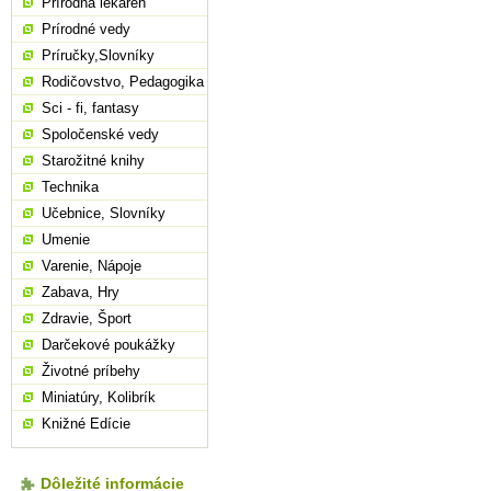
Prírodná lekáreň
Prírodné vedy
Príručky,Slovníky
Rodičovstvo, Pedagogika
Sci - fi, fantasy
Spoločenské vedy
Starožitné knihy
Technika
Učebnice, Slovníky
Umenie
Varenie, Nápoje
Zabava, Hry
Zdravie, Šport
Darčekové poukážky
Životné príbehy
Miniatúry, Kolibrík
Knižné Edície
Dôležité informácie