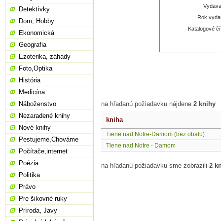
Vydavat
Detektívky
Rok vydan
Dom, Hobby
Katalogové čí
Ekonomická
Geografia
Ezoterika, záhady
Foto,Optika
História
Medicína
Náboženstvo
na hľadanú požiadavku nájdene
2 knihy
Nezaradené knihy
kniha
Nové knihy
Tiene nad Notre-Damom (bez obalu)
Pestujeme,Chováme
Tiene nad Notre - Damom
Počítače,internet
Poézia
na hľadanú požiadavku sme zobrazili
2 k
Politika
Právo
Pre šikovné ruky
Príroda, Javy