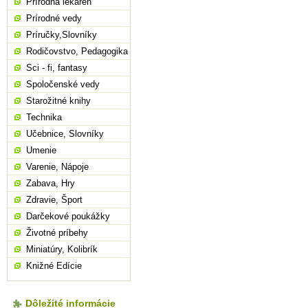
Prírodná lekáreň
Prírodné vedy
Príručky,Slovníky
Rodičovstvo, Pedagogika
Sci - fi, fantasy
Spoločenské vedy
Starožitné knihy
Technika
Učebnice, Slovníky
Umenie
Varenie, Nápoje
Zabava, Hry
Zdravie, Šport
Darčekové poukážky
Životné príbehy
Miniatúry, Kolibrík
Knižné Edície
Dôležité informácie