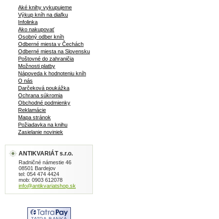
Aké knihy vykupujeme
Výkup kníh na diaľku
Infolinka
Ako nakupovať
Osobný odber kníh
Odberné miesta v Čechách
Odberné miesta na Slovensku
Poštovné do zahraničia
Možnosti platby
Nápoveda k hodnoteniu kníh
O nás
Darčeková poukážka
Ochrana súkromia
Obchodné podmienky
Reklamácie
Mapa stránok
Požiadavka na knihu
Zasielanie noviniek
ANTIKVARIÁT s.r.o.
Radničné námestie 46
08501 Bardejov
tel: 054 474 4424
mob: 0903 612078
info@antikvariatshop.sk