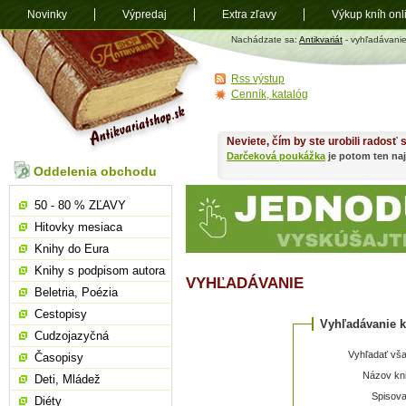
Novinky
Výpredaj
Extra zľavy
Výkup kníh onl
Antikvariát
Nachádzate sa:
Antikvariát
- vyhľadávani
shop.sk
Rss výstup
Cenník, katalóg
Neviete, čím by ste urobili radosť
Darčeková poukážka
je potom ten naj
Oddelenia obchodu
50 - 80 % ZĽAVY
Hitovky mesiaca
Knihy do Eura
Knihy s podpisom autora
VYHĽADÁVANIE
Beletria, Poézia
Cestopisy
Vyhľadávanie k
Cudzojazyčná
Vyhľadať vša
Časopisy
Názov kni
Deti, Mládež
Spisova
Diéty