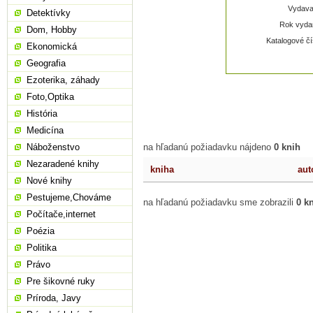
Vydavat
Detektívky
Rok vydan
Dom, Hobby
Katalogové čí
Ekonomická
Geografia
Ezoterika, záhady
Foto,Optika
História
Medicína
Náboženstvo
na hľadanú požiadavku nájdeno
0 knih
Nezaradené knihy
kniha
aut
Nové knihy
Pestujeme,Chováme
na hľadanú požiadavku sme zobrazili
0 k
Počítače,internet
Poézia
Politika
Právo
Pre šikovné ruky
Príroda, Javy