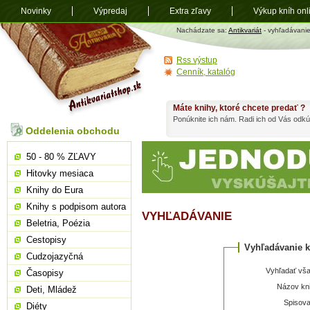
Novinky
Výpredaj
Extra zľavy
Výkup kníh onl
Antikvariát
Nachádzate sa:
Antikvariát
- vyhľadávani
shop.sk
Rss výstup
Cenník, katalóg
Máte knihy, ktoré chcete predať ?
Ponúknite ich nám. Radi ich od Vás odkú
Oddelenia obchodu
50 - 80 % ZĽAVY
Hitovky mesiaca
Knihy do Eura
Knihy s podpisom autora
VYHĽADÁVANIE
Beletria, Poézia
Cestopisy
Vyhľadávanie k
Cudzojazyčná
Vyhľadať vša
Časopisy
Názov kni
Deti, Mládež
Spisova
Diéty