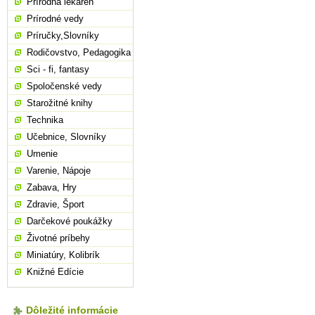
Prírodná lekáreň
Prírodné vedy
Príručky,Slovníky
Rodičovstvo, Pedagogika
Sci - fi, fantasy
Spoločenské vedy
Starožitné knihy
Technika
Učebnice, Slovníky
Umenie
Varenie, Nápoje
Zabava, Hry
Zdravie, Šport
Darčekové poukážky
Životné príbehy
Miniatúry, Kolibrík
Knižné Edície
Dôležité informácie