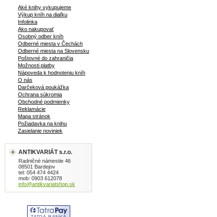
Aké knihy vykupujeme
Výkup kníh na diaľku
Infolinka
Ako nakupovať
Osobný odber kníh
Odberné miesta v Čechách
Odberné miesta na Slovensku
Poštovné do zahraničia
Možnosti platby
Nápoveda k hodnoteniu kníh
O nás
Darčeková poukážka
Ochrana súkromia
Obchodné podmienky
Reklamácie
Mapa stránok
Požiadavka na knihu
Zasielanie noviniek
ANTIKVARIÁT s.r.o.
Radničné námestie 46
08501 Bardejov
tel: 054 474 4424
mob: 0903 612078
info@antikvariatshop.sk