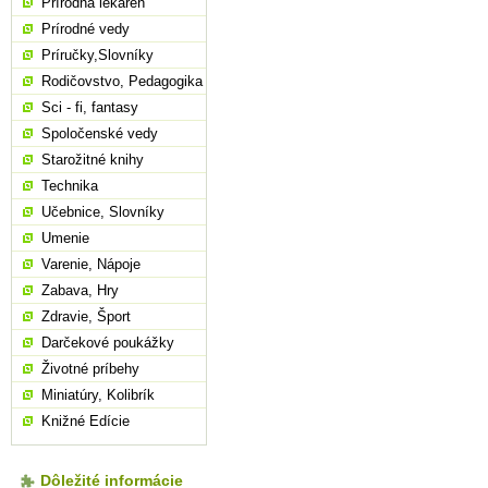
Prírodná lekáreň
Prírodné vedy
Príručky,Slovníky
Rodičovstvo, Pedagogika
Sci - fi, fantasy
Spoločenské vedy
Starožitné knihy
Technika
Učebnice, Slovníky
Umenie
Varenie, Nápoje
Zabava, Hry
Zdravie, Šport
Darčekové poukážky
Životné príbehy
Miniatúry, Kolibrík
Knižné Edície
Dôležité informácie