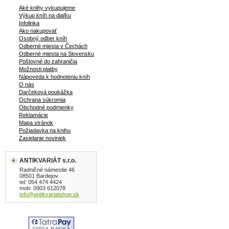
Aké knihy vykupujeme
Výkup kníh na diaľku
Infolinka
Ako nakupovať
Osobný odber kníh
Odberné miesta v Čechách
Odberné miesta na Slovensku
Poštovné do zahraničia
Možnosti platby
Nápoveda k hodnoteniu kníh
O nás
Darčeková poukážka
Ochrana súkromia
Obchodné podmienky
Reklamácie
Mapa stránok
Požiadavka na knihu
Zasielanie noviniek
ANTIKVARIÁT s.r.o.
Radničné námestie 46
08501 Bardejov
tel: 054 474 4424
mob: 0903 612078
info@antikvariatshop.sk