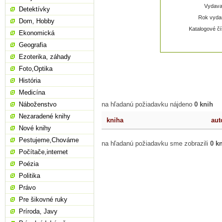
Vydavat
Detektívky
Rok vydan
Dom, Hobby
Katalogové čí
Ekonomická
Geografia
Ezoterika, záhady
Foto,Optika
História
Medicína
Náboženstvo
na hľadanú požiadavku nájdeno
0 knih
Nezaradené knihy
kniha
aut
Nové knihy
Pestujeme,Chováme
na hľadanú požiadavku sme zobrazili
0 k
Počítače,internet
Poézia
Politika
Právo
Pre šikovné ruky
Príroda, Javy