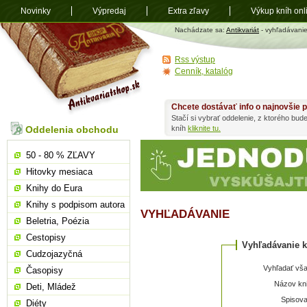
Novinky
Výpredaj
Extra zľavy
Výkup kníh onl
Antikvariát
Nachádzate sa:
Antikvariát
- vyhľadávani
shop.sk
Rss výstup
Cenník, katalóg
Chcete dostávať info o najnovšie p
Stačí si vybrať oddelenie, z ktorého bud
Oddelenia obchodu
kníh
kliknite tu.
50 - 80 % ZĽAVY
Hitovky mesiaca
Knihy do Eura
Knihy s podpisom autora
VYHĽADÁVANIE
Beletria, Poézia
Cestopisy
Vyhľadávanie k
Cudzojazyčná
Vyhľadať vša
Časopisy
Názov kni
Deti, Mládež
Spisova
Diéty