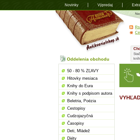
Novinky
Výpredaj
Extr
Antikvariá
Na
shop.sk
Rs
Ce
Chc
Stač
Oddelenia obchodu
kní
50 - 80 % ZĽAVY
Hitovky mesiaca
Knihy do Eura
Knihy s podpisom autora
VYHĽAD
Beletria, Poézia
Cestopisy
Cudzojazyčná
Časopisy
Deti, Mládež
Diéty