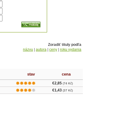
Zoradiť tituly podľa
názvu
|
autora
|
ceny
|
roku vydania
stav
cena
€2,85
(74 Kč)
€1,43
(37 Kč)