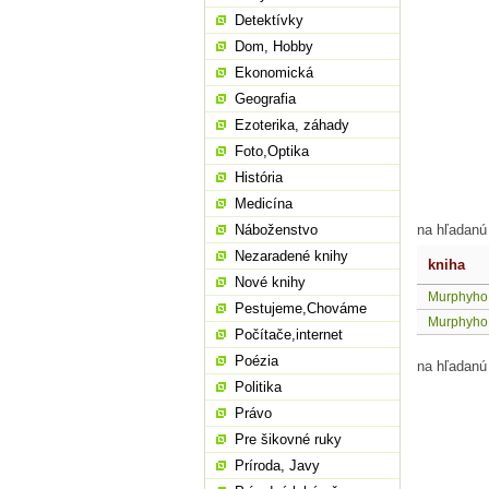
Detektívky
Dom, Hobby
Ekonomická
Geografia
Ezoterika, záhady
Foto,Optika
História
Medicína
Náboženstvo
na hľadanú
Nezaradené knihy
kniha
Nové knihy
Murphyho
Pestujeme,Chováme
Murphyho z
Počítače,internet
Poézia
na hľadanú
Politika
Právo
Pre šikovné ruky
Príroda, Javy