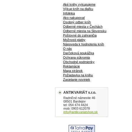
Aké knihy vykupujeme
Výkup kníh na diaľku
Infolinka
Ako nakupovať
Osobný odber kníh
Odberné miesta v Čechách
Odberné miesta na Slovensku
Poštovné do zahraničia
Možnosti platby
Nápoveda k hodnoteniu kníh
O nás
Darčeková poukážka
Ochrana súkromia
Obchodné podmienky
Reklamácie
Mapa stránok
Požiadavka na knihu
Zasielanie noviniek
ANTIKVARIÁT s.r.o.
Radničné námestie 46
08501 Bardejov
tel: 054 474 4424
mob: 0903 612078
info@antikvariatshop.sk