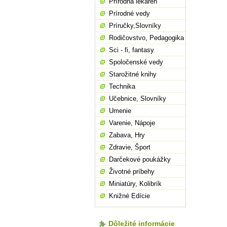
Prírodná lekáreň
Prírodné vedy
Príručky,Slovníky
Rodičovstvo, Pedagogika
Sci - fi, fantasy
Spoločenské vedy
Starožitné knihy
Technika
Učebnice, Slovníky
Umenie
Varenie, Nápoje
Zabava, Hry
Zdravie, Šport
Darčekové poukážky
Životné príbehy
Miniatúry, Kolibrík
Knižné Edície
Dôležité informácie