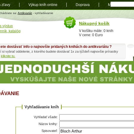
a zľavy
Výkup kníh online
Doprava
Mapa
t
chádzate sa:
Antikvariát
- vyhľadávanie
Nákupný košík
s výstup
V košíku máte: 0 knih
nník, katalóg
V cene: 0 Euro
ete dostávať info o najnovšie pridaných knihách do antikvariátu ?
í si vybrať oddelenie, z ktorého budete dostávať 1x za týždeň najnovšie prírastky
h
kliknite tu.
ÁVANIE
Vyhľadávanie kníh
Vyhľadať všade:
Názov knihy:
Spisovateľ: