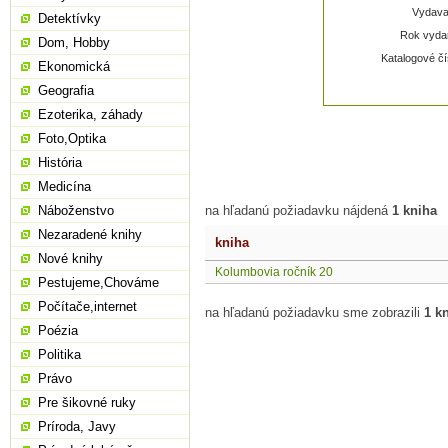
Vydavat
Detektívky
Rok vydan
Dom, Hobby
Katalogové čí
Ekonomická
Geografia
Ezoterika, záhady
Foto,Optika
História
Medicína
Náboženstvo
na hľadanú požiadavku nájdená
1 kniha
Nezaradené knihy
kniha
Nové knihy
Kolumbovia ročník 20
Pestujeme,Chováme
Počítače,internet
na hľadanú požiadavku sme zobrazili
1 k
Poézia
Politika
Právo
Pre šikovné ruky
Príroda, Javy