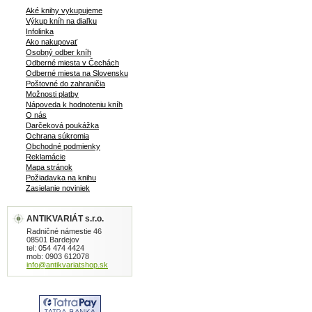
Aké knihy vykupujeme
Výkup kníh na diaľku
Infolinka
Ako nakupovať
Osobný odber kníh
Odberné miesta v Čechách
Odberné miesta na Slovensku
Poštovné do zahraničia
Možnosti platby
Nápoveda k hodnoteniu kníh
O nás
Darčeková poukážka
Ochrana súkromia
Obchodné podmienky
Reklamácie
Mapa stránok
Požiadavka na knihu
Zasielanie noviniek
ANTIKVARIÁT s.r.o.
Radničné námestie 46
08501 Bardejov
tel: 054 474 4424
mob: 0903 612078
info@antikvariatshop.sk