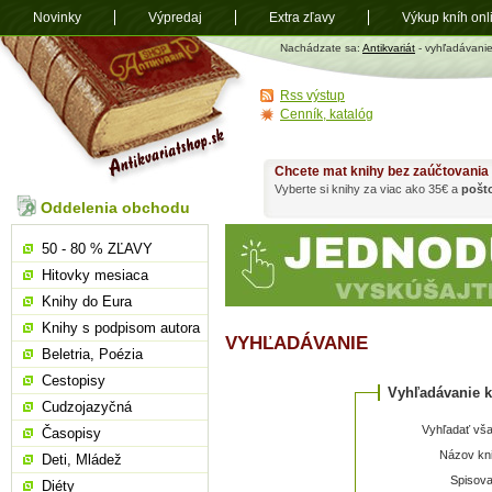
Novinky
Výpredaj
Extra zľavy
Výkup kníh onl
Antikvariát
Nachádzate sa:
Antikvariát
- vyhľadávani
shop.sk
Rss výstup
Cenník, katalóg
Chcete mat knihy bez zaúčtovania
Vyberte si knihy za viac ako 35€ a
pošt
Oddelenia obchodu
50 - 80 % ZĽAVY
Hitovky mesiaca
Knihy do Eura
Knihy s podpisom autora
VYHĽADÁVANIE
Beletria, Poézia
Cestopisy
Vyhľadávanie k
Cudzojazyčná
Vyhľadať vša
Časopisy
Názov kni
Deti, Mládež
Spisova
Diéty