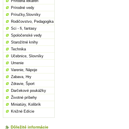
Prírodná lekáreň
Prírodné vedy
Príručky,Slovníky
Rodičovstvo, Pedagogika
Sci - fi, fantasy
Spoločenské vedy
Starožitné knihy
Technika
Učebnice, Slovníky
Umenie
Varenie, Nápoje
Zabava, Hry
Zdravie, Šport
Darčekové poukážky
Životné príbehy
Miniatúry, Kolibrík
Knižné Edície
Dôležité informácie