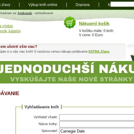
a zľavy
Výkup kníh online
Doprava
Mapa
t
chádzate sa:
Antikvariát
- vyhľadávanie
Nákupný košík
s výstup
V košíku máte: 0 knih
nník, katalóg
V cene: 0 Euro
ete ušetriť ešte viac?
pte si u nás viac kníh! S rastúcou cenou nákupu pridávame
EXTRA Zľavy.
ÁVANIE
Vyhľadávanie kníh
Vyhľadať všade:
Názov knihy:
Spisovateľ: