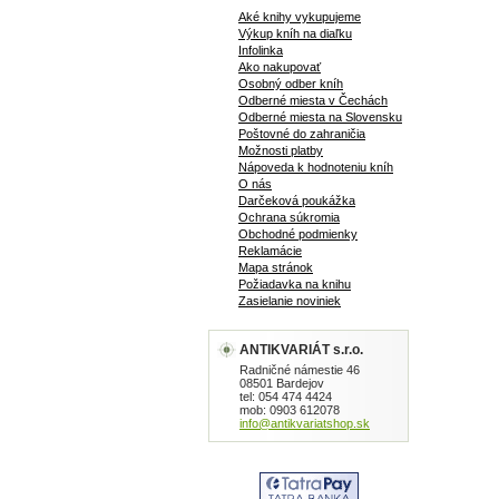
Aké knihy vykupujeme
Výkup kníh na diaľku
Infolinka
Ako nakupovať
Osobný odber kníh
Odberné miesta v Čechách
Odberné miesta na Slovensku
Poštovné do zahraničia
Možnosti platby
Nápoveda k hodnoteniu kníh
O nás
Darčeková poukážka
Ochrana súkromia
Obchodné podmienky
Reklamácie
Mapa stránok
Požiadavka na knihu
Zasielanie noviniek
ANTIKVARIÁT s.r.o.
Radničné námestie 46
08501 Bardejov
tel: 054 474 4424
mob: 0903 612078
info@antikvariatshop.sk