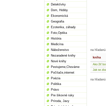
Detektívky
Dom, Hobby
Ekonomická
Geografia
Ezoterika, záhady
Foto,Optika
História
Medicína
Náboženstvo
na hľadanú
Nezaradené knihy
kniha
Nové knihy
Ako žiť bo
Pestujeme,Chováme
Jak se zbav
Počítače,internet
Poézia
na hľadanú
Politika
Právo
Pre šikovné ruky
Príroda, Javy