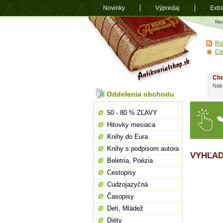
Novinky
Výpredaj
Extr
Antikvariá
Na
shop.sk
Rs
Ce
Chc
Nakú
Oddelenia obchodu
50 - 80 % ZĽAVY
Hitovky mesiaca
Knihy do Eura
Knihy s podpisom autora
VYHĽAD
Beletria, Poézia
Cestopisy
Cudzojazyčná
Časopisy
Deti, Mládež
Diéty