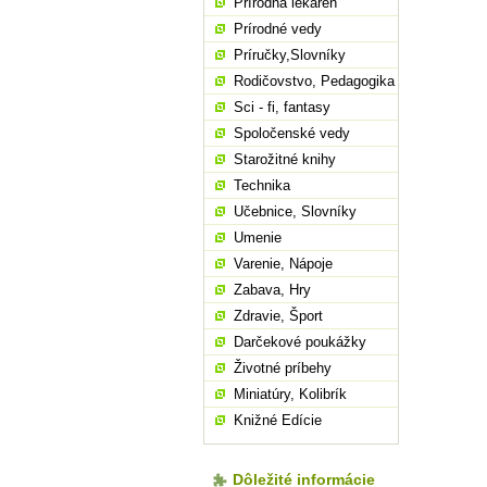
Prírodná lekáreň
Prírodné vedy
Príručky,Slovníky
Rodičovstvo, Pedagogika
Sci - fi, fantasy
Spoločenské vedy
Starožitné knihy
Technika
Učebnice, Slovníky
Umenie
Varenie, Nápoje
Zabava, Hry
Zdravie, Šport
Darčekové poukážky
Životné príbehy
Miniatúry, Kolibrík
Knižné Edície
Dôležité informácie