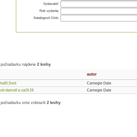
Vydavateľ:
Rok vydania:
Katalogové číslo:
 požiadavku nájdene
2 knihy
autor
hatší život
Carnegie Dale
it starostí a začít žíť
Carnegie Dale
 požiadavku sme zobrazili
2 knihy