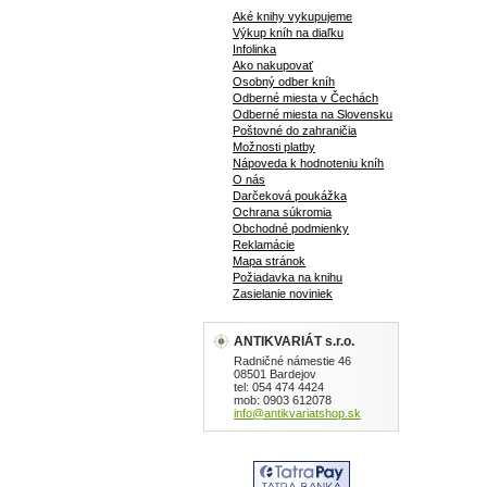
Aké knihy vykupujeme
Výkup kníh na diaľku
Infolinka
Ako nakupovať
Osobný odber kníh
Odberné miesta v Čechách
Odberné miesta na Slovensku
Poštovné do zahraničia
Možnosti platby
Nápoveda k hodnoteniu kníh
O nás
Darčeková poukážka
Ochrana súkromia
Obchodné podmienky
Reklamácie
Mapa stránok
Požiadavka na knihu
Zasielanie noviniek
ANTIKVARIÁT s.r.o.
Radničné námestie 46
08501 Bardejov
tel: 054 474 4424
mob: 0903 612078
info@antikvariatshop.sk