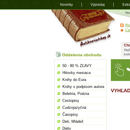
Novinky
Výpredaj
Extr
Antikvariá
Na
shop.sk
Rs
Ce
Chc
Stač
Oddelenia obchodu
kní
50 - 80 % ZĽAVY
Hitovky mesiaca
Knihy do Eura
Knihy s podpisom autora
VYHĽAD
Beletria, Poézia
Cestopisy
Cudzojazyčná
Časopisy
Deti, Mládež
Diéty