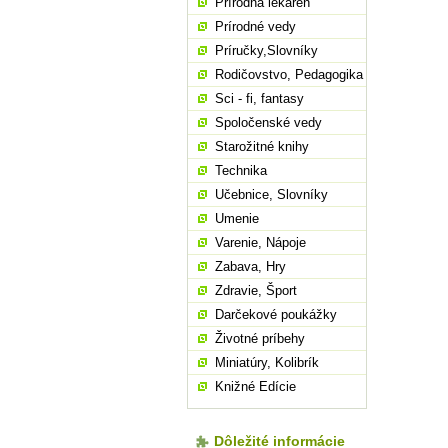
Prírodná lekáreň
Prírodné vedy
Príručky,Slovníky
Rodičovstvo, Pedagogika
Sci - fi, fantasy
Spoločenské vedy
Starožitné knihy
Technika
Učebnice, Slovníky
Umenie
Varenie, Nápoje
Zabava, Hry
Zdravie, Šport
Darčekové poukážky
Životné príbehy
Miniatúry, Kolibrík
Knižné Edície
Dôležité informácie