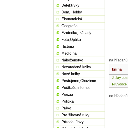
Detektívky
Dom, Hobby
Ekonomická
Geografia
Ezoterika, záhady
Foto,Optika
História
Medicína
Náboženstvo
na hľadanú
Nezaradené knihy
kniha
Nové knihy
Jiskry poz
Pestujeme,Chováme
Pruvodce 
Počítače,internet
Poézia
na hľadanú
Politika
Právo
Pre šikovné ruky
Príroda, Javy