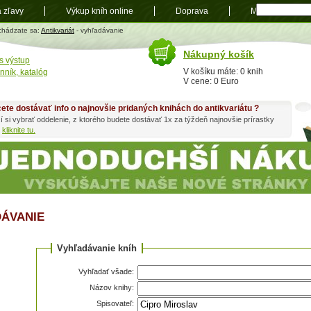
a zľavy
Výkup kníh online
Doprava
Mapa
t
chádzate sa:
Antikvariát
- vyhľadávanie
Nákupný košík
s výstup
V košíku máte: 0 knih
nník, katalóg
V cene: 0 Euro
ete dostávať info o najnovšie pridaných knihách do antikvariátu ?
í si vybrať oddelenie, z ktorého budete dostávať 1x za týždeň najnovšie prírastky
h
kliknite tu.
ÁVANIE
Vyhľadávanie kníh
Vyhľadať všade:
Názov knihy:
Spisovateľ: