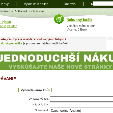
a zľavy
Výkup kníh online
Doprava
Mapa
t
chádzate sa:
Antikvariát
- vyhľadávanie
Nákupný košík
s výstup
V košíku máte: 0 knih
nník, katalóg
V cene: 0 Euro
iete, čím by ste urobili radosť svojim blízkym?
čeková poukážka
je potom ten najvhodnejší darček!
ÁVANIE
Vyhľadávanie kníh
Vyhľadať všade:
Názov knihy:
Spisovateľ: