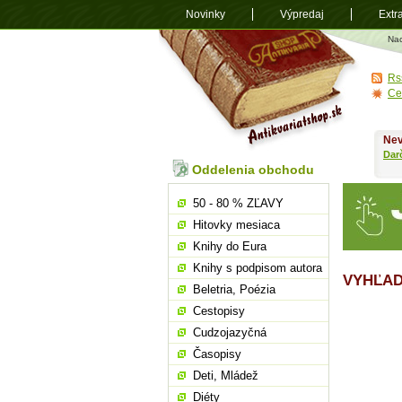
Novinky
Výpredaj
Extr
Antikvariá
Na
shop.sk
Rs
Ce
Nev
Dar
Oddelenia obchodu
50 - 80 % ZĽAVY
Hitovky mesiaca
Knihy do Eura
Knihy s podpisom autora
VYHĽAD
Beletria, Poézia
Cestopisy
Cudzojazyčná
Časopisy
Deti, Mládež
Diéty