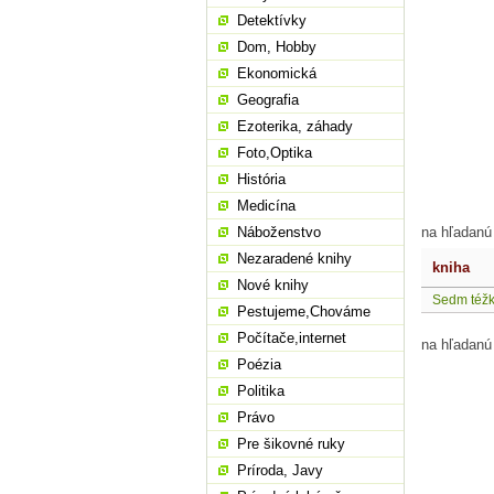
Detektívky
Dom, Hobby
Ekonomická
Geografia
Ezoterika, záhady
Foto,Optika
História
Medicína
Náboženstvo
na hľadanú
Nezaradené knihy
kniha
Nové knihy
Sedm téžk
Pestujeme,Chováme
Počítače,internet
na hľadanú
Poézia
Politika
Právo
Pre šikovné ruky
Príroda, Javy