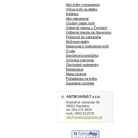
Aké knihy vykupujeme
Výkup kníh na diaľku
Infolinka
Ako nakupovať
Osobný odber kníh
Odberné miesta v Čechách
Odberné miesta na Slovensku
Poštovné do zahraničia
Možnosti platby
Nápoveda k hodnoteniu kníh
O nás
Darčeková poukážka
Ochrana súkromia
Obchodné podmienky
Reklamácie
Mapa stránok
Požiadavka na knihu
Zasielanie noviniek
ANTIKVARIÁT s.r.o.
Radničné námestie 46
08501 Bardejov
tel: 054 474 4424
mob: 0903 612078
info@antikvariatshop.sk