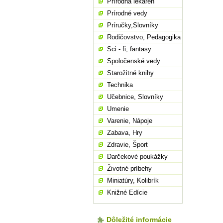
Prírodná lekáreň
Prírodné vedy
Príručky,Slovníky
Rodičovstvo, Pedagogika
Sci - fi, fantasy
Spoločenské vedy
Starožitné knihy
Technika
Učebnice, Slovníky
Umenie
Varenie, Nápoje
Zabava, Hry
Zdravie, Šport
Darčekové poukážky
Životné príbehy
Miniatúry, Kolibrík
Knižné Edície
Dôležité informácie