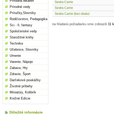
Prírodná lekáreň
Sestra Carrie
Prírodné vedy
Sestra Carrie
Príručky,Slovníky
Sestra Carrie (bez obalu)
Rodičovstvo, Pedagogika
na hľadanú požiadavku sme zobrazili
11 
Sci - fi, fantasy
Spoločenské vedy
Starožitné knihy
Technika
Učebnice, Slovníky
Umenie
Varenie, Nápoje
Zabava, Hry
Zdravie, Šport
Darčekové poukážky
Životné príbehy
Miniatúry, Kolibrík
Knižné Edície
Dôležité informácie