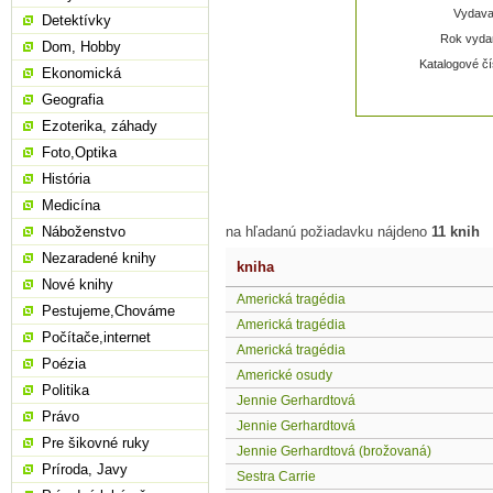
Vydavat
Detektívky
Rok vydan
Dom, Hobby
Katalogové čí
Ekonomická
Geografia
Ezoterika, záhady
Foto,Optika
História
Medicína
Náboženstvo
na hľadanú požiadavku nájdeno
11 knih
Nezaradené knihy
kniha
Nové knihy
Americká tragédia
Pestujeme,Chováme
Americká tragédia
Počítače,internet
Americká tragédia
Poézia
Americké osudy
Politika
Jennie Gerhardtová
Právo
Jennie Gerhardtová
Pre šikovné ruky
Jennie Gerhardtová (brožovaná)
Príroda, Javy
Sestra Carrie