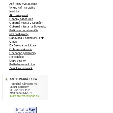
Aké knihy vykupujeme
Výkup kníh na diaľku
Infolinka
Ako nakupovať
Osobný odber kníh
Odberné miesta v Čechách
Odberné miesta na Slovensku
Poštovné do zahraničia
Možnosti platby
Nápoveda k hodnoteniu kníh
O nás
Darčeková poukážka
Ochrana súkromia
Obchodné podmienky
Reklamácie
Mapa stránok
Požiadavka na knihu
Zasielanie noviniek
ANTIKVARIÁT s.r.o.
Radničné námestie 46
08501 Bardejov
tel: 054 474 4424
mob: 0903 612078
info@antikvariatshop.sk