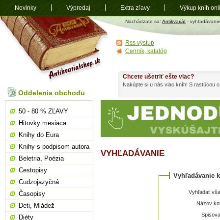
Novinky
Výpredaj
Extra zľavy
Výkup kníh onl
Antikvariát
Nachádzate sa:
Antikvariát
- vyhľadávani
shop.sk
Rss výstup
Cenník, katalóg
Chcete ušetriť ešte viac?
Nakúpte si u nás viac kníh! S rastúcou
Oddelenia obchodu
50 - 80 % ZĽAVY
Hitovky mesiaca
Knihy do Eura
Knihy s podpisom autora
VYHĽADÁVANIE
Beletria, Poézia
Cestopisy
Vyhľadávanie k
Cudzojazyčná
Vyhľadať vša
Časopisy
Názov kni
Deti, Mládež
Spisova
Diéty