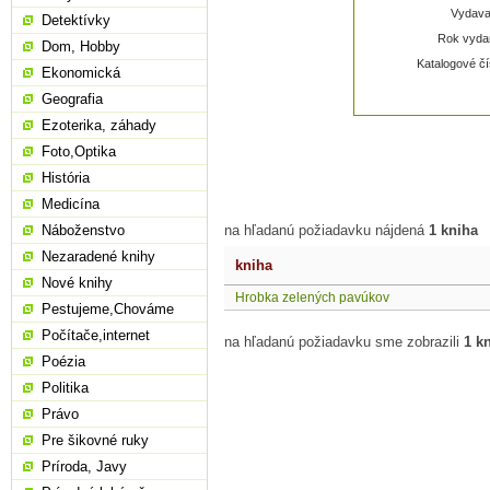
Vydavat
Detektívky
Rok vydan
Dom, Hobby
Katalogové čí
Ekonomická
Geografia
Ezoterika, záhady
Foto,Optika
História
Medicína
Náboženstvo
na hľadanú požiadavku nájdená
1 kniha
Nezaradené knihy
kniha
Nové knihy
Hrobka zelených pavúkov
Pestujeme,Chováme
Počítače,internet
na hľadanú požiadavku sme zobrazili
1 k
Poézia
Politika
Právo
Pre šikovné ruky
Príroda, Javy