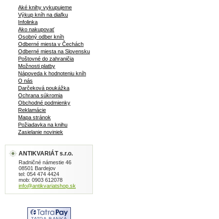
Aké knihy vykupujeme
Výkup kníh na diaľku
Infolinka
Ako nakupovať
Osobný odber kníh
Odberné miesta v Čechách
Odberné miesta na Slovensku
Poštovné do zahraničia
Možnosti platby
Nápoveda k hodnoteniu kníh
O nás
Darčeková poukážka
Ochrana súkromia
Obchodné podmienky
Reklamácie
Mapa stránok
Požiadavka na knihu
Zasielanie noviniek
ANTIKVARIÁT s.r.o.
Radničné námestie 46
08501 Bardejov
tel: 054 474 4424
mob: 0903 612078
info@antikvariatshop.sk