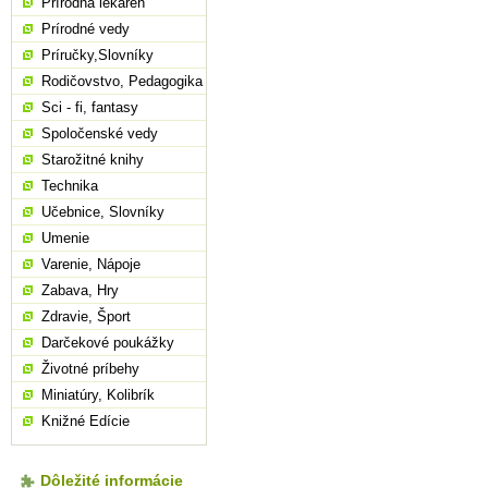
Prírodná lekáreň
Prírodné vedy
Príručky,Slovníky
Rodičovstvo, Pedagogika
Sci - fi, fantasy
Spoločenské vedy
Starožitné knihy
Technika
Učebnice, Slovníky
Umenie
Varenie, Nápoje
Zabava, Hry
Zdravie, Šport
Darčekové poukážky
Životné príbehy
Miniatúry, Kolibrík
Knižné Edície
Dôležité informácie