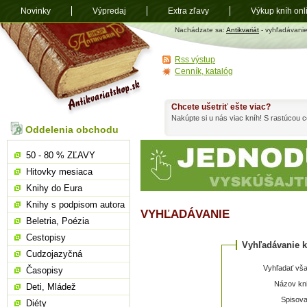
Novinky
Výpredaj
Extra zľavy
Výkup kníh onl
Antikvariát
Nachádzate sa:
Antikvariát
- vyhľadávani
shop.sk
Rss výstup
Cenník, katalóg
Chcete ušetriť ešte viac?
Nakúpte si u nás viac kníh! S rastúcou
Oddelenia obchodu
50 - 80 % ZĽAVY
Hitovky mesiaca
Knihy do Eura
Knihy s podpisom autora
VYHĽADÁVANIE
Beletria, Poézia
Cestopisy
Vyhľadávanie k
Cudzojazyčná
Vyhľadať vša
Časopisy
Názov kni
Deti, Mládež
Spisova
Diéty