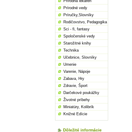
Prírodná lekáreň
Prírodné vedy
Príručky,Slovníky
Rodičovstvo, Pedagogika
Sci - fi, fantasy
Spoločenské vedy
Starožitné knihy
Technika
Učebnice, Slovníky
Umenie
Varenie, Nápoje
Zabava, Hry
Zdravie, Šport
Darčekové poukážky
Životné príbehy
Miniatúry, Kolibrík
Knižné Edície
Dôležité informácie