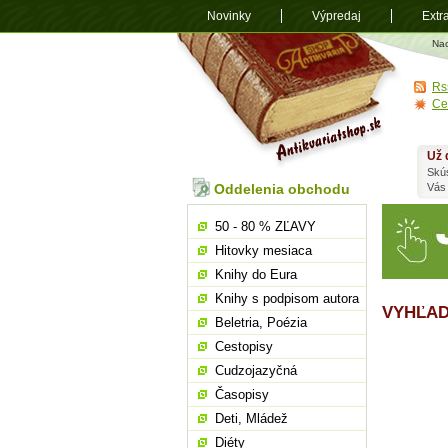
Novinky
Výpredaj
Extr
Antikvariá
Na
shop.sk
Rs
Ce
Už 
Skú
Oddelenia obchodu
Vás
50 - 80 % ZĽAVY
Hitovky mesiaca
Knihy do Eura
Knihy s podpisom autora
VYHĽAD
Beletria, Poézia
Cestopisy
Cudzojazyčná
Časopisy
Deti, Mládež
Diéty