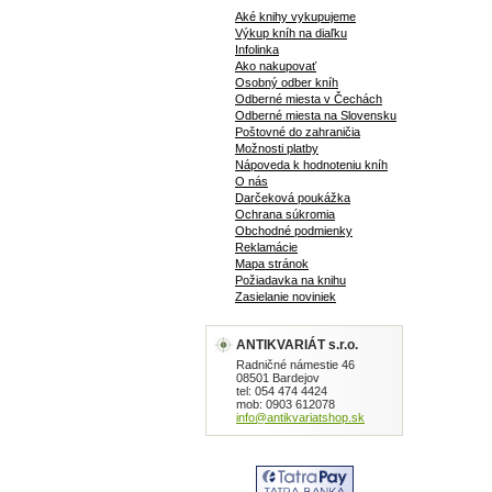
Aké knihy vykupujeme
Výkup kníh na diaľku
Infolinka
Ako nakupovať
Osobný odber kníh
Odberné miesta v Čechách
Odberné miesta na Slovensku
Poštovné do zahraničia
Možnosti platby
Nápoveda k hodnoteniu kníh
O nás
Darčeková poukážka
Ochrana súkromia
Obchodné podmienky
Reklamácie
Mapa stránok
Požiadavka na knihu
Zasielanie noviniek
ANTIKVARIÁT s.r.o.
Radničné námestie 46
08501 Bardejov
tel: 054 474 4424
mob: 0903 612078
info@antikvariatshop.sk