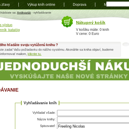
a zľavy
Výkup kníh online
Doprava
Mapa
t
chádzate sa:
Antikvariát
- vyhľadávanie
Nákupný košík
s výstup
V košíku máte: 0 knih
nník, katalóg
V cene: 0 Euro
dlho hľadáte svoju vytúženú knihu ?
ste zadať Vašu požiadavku do nášho systému. Akonáhle sa kniha objaví, budeme
 informovať mailom,
kliknite tu.
ÁVANIE
Vyhľadávanie kníh
Vyhľadať všade:
Názov knihy:
Spisovateľ: