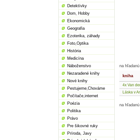
Detektívky
Dom, Hobby
Ekonomická
Geografia
Ezoterika, záhady
Foto,Optika
História
Medicína
Náboženstvo
na hľadanú
Nezaradené knihy
kniha
Nové knihy
4x Van der
Pestujeme,Chováme
Láska v 
Počítače,internet
Poézia
na hľadanú
Politika
Právo
Pre šikovné ruky
Príroda, Javy