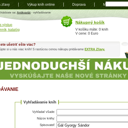
a zľavy
Výkup kníh online
Doprava
Mapa
t
chádzate sa:
Antikvariát
- vyhľadávanie
Nákupný košík
s výstup
V košíku máte: 0 knih
nník, katalóg
V cene: 0 Euro
ete ušetriť ešte viac?
pte si u nás viac kníh! S rastúcou cenou nákupu pridávame
EXTRA Zľavy.
ÁVANIE
Vyhľadávanie kníh
Vyhľadať všade:
Názov knihy:
Spisovateľ: