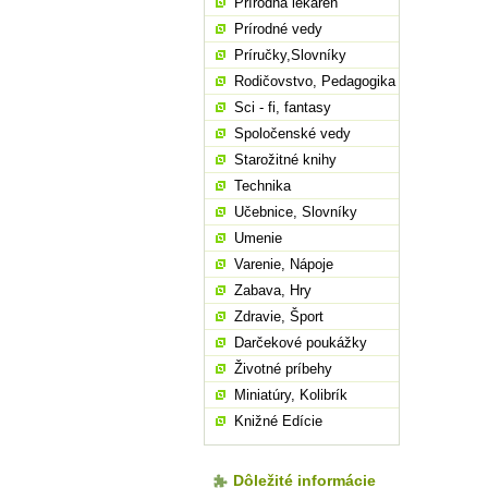
Prírodná lekáreň
Prírodné vedy
Príručky,Slovníky
Rodičovstvo, Pedagogika
Sci - fi, fantasy
Spoločenské vedy
Starožitné knihy
Technika
Učebnice, Slovníky
Umenie
Varenie, Nápoje
Zabava, Hry
Zdravie, Šport
Darčekové poukážky
Životné príbehy
Miniatúry, Kolibrík
Knižné Edície
Dôležité informácie