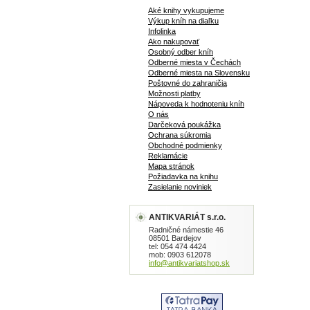
Aké knihy vykupujeme
Výkup kníh na diaľku
Infolinka
Ako nakupovať
Osobný odber kníh
Odberné miesta v Čechách
Odberné miesta na Slovensku
Poštovné do zahraničia
Možnosti platby
Nápoveda k hodnoteniu kníh
O nás
Darčeková poukážka
Ochrana súkromia
Obchodné podmienky
Reklamácie
Mapa stránok
Požiadavka na knihu
Zasielanie noviniek
ANTIKVARIÁT s.r.o.
Radničné námestie 46
08501 Bardejov
tel: 054 474 4424
mob: 0903 612078
info@antikvariatshop.sk