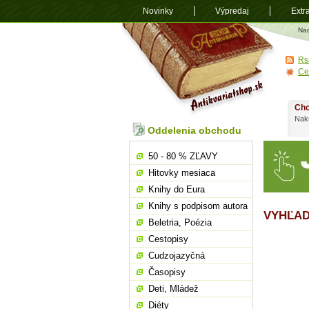
Novinky
Výpredaj
Extr
Antikvariá
Na
shop.sk
Rs
Ce
Chc
Nakú
Oddelenia obchodu
50 - 80 % ZĽAVY
Hitovky mesiaca
Knihy do Eura
Knihy s podpisom autora
VYHĽAD
Beletria, Poézia
Cestopisy
Cudzojazyčná
Časopisy
Deti, Mládež
Diéty