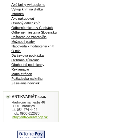
Aké knihy vykupujeme
Výkup kníh na diaľku
Infolinka
Ako nakupovať
Osobný odber kníh
Odberné miesta v Čechách
Odberné miesta na Slovensku
Poštovné do zahraničia
Možnosti platby
Nápoveda k hodnoteniu kníh
O nás
Darčeková poukážka
Ochrana súkromia
Obchodné podmienky
Reklamácie
Mapa stránok
Požiadavka na knihu
Zasielanie noviniek
ANTIKVARIÁT s.r.o.
Radničné námestie 46
08501 Bardejov
tel: 054 474 4424
mob: 0903 612078
info@antikvariatshop.sk