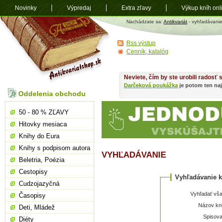
Novinky
Výpredaj
Extra zľavy
Výkup kníh onl
Antikvariát
Nachádzate sa:
Antikvariát
- vyhľadávani
shop.sk
Rss výstup
Cenník, katalóg
Neviete, čím by ste urobili radosť
Darčeková poukážka
je potom ten naj
Oddelenia obchodu
50 - 80 % ZĽAVY
Hitovky mesiaca
Knihy do Eura
Knihy s podpisom autora
VYHĽADÁVANIE
Beletria, Poézia
Cestopisy
Vyhľadávanie k
Cudzojazyčná
Vyhľadať vša
Časopisy
Názov kni
Deti, Mládež
Spisova
Diéty