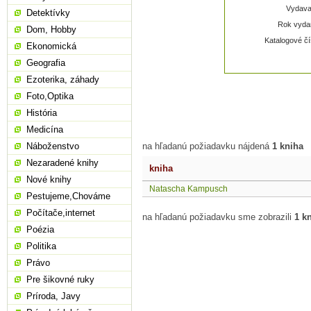
Vydavat
Detektívky
Rok vydan
Dom, Hobby
Katalogové čí
Ekonomická
Geografia
Ezoterika, záhady
Foto,Optika
História
Medicína
Náboženstvo
na hľadanú požiadavku nájdená
1 kniha
Nezaradené knihy
kniha
Nové knihy
Natascha Kampusch
Pestujeme,Chováme
Počítače,internet
na hľadanú požiadavku sme zobrazili
1 k
Poézia
Politika
Právo
Pre šikovné ruky
Príroda, Javy