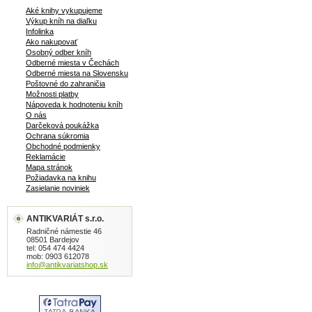
Aké knihy vykupujeme
Výkup kníh na diaľku
Infolinka
Ako nakupovať
Osobný odber kníh
Odberné miesta v Čechách
Odberné miesta na Slovensku
Poštovné do zahraničia
Možnosti platby
Nápoveda k hodnoteniu kníh
O nás
Darčeková poukážka
Ochrana súkromia
Obchodné podmienky
Reklamácie
Mapa stránok
Požiadavka na knihu
Zasielanie noviniek
ANTIKVARIÁT s.r.o.
Radničné námestie 46
08501 Bardejov
tel: 054 474 4424
mob: 0903 612078
info@antikvariatshop.sk