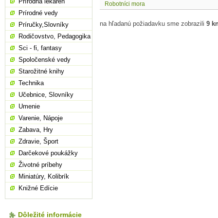
Prírodná lekáreň
Robotníci mora
Prírodné vedy
na hľadanú požiadavku sme zobrazili
9 k
Príručky,Slovníky
Rodičovstvo, Pedagogika
Sci - fi, fantasy
Spoločenské vedy
Starožitné knihy
Technika
Učebnice, Slovníky
Umenie
Varenie, Nápoje
Zabava, Hry
Zdravie, Šport
Darčekové poukážky
Životné príbehy
Miniatúry, Kolibrík
Knižné Edície
Dôležité informácie