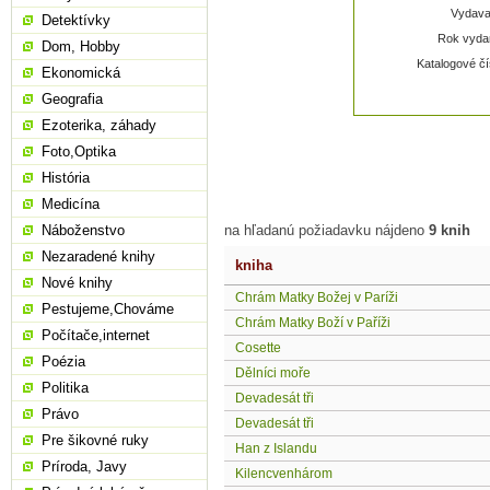
Vydavat
Detektívky
Rok vydan
Dom, Hobby
Katalogové čí
Ekonomická
Geografia
Ezoterika, záhady
Foto,Optika
História
Medicína
Náboženstvo
na hľadanú požiadavku nájdeno
9 knih
Nezaradené knihy
kniha
Nové knihy
Chrám Matky Božej v Paríži
Pestujeme,Chováme
Chrám Matky Boží v Paříži
Počítače,internet
Cosette
Poézia
Dělníci moře
Politika
Devadesát tři
Právo
Devadesát tři
Pre šikovné ruky
Han z Islandu
Príroda, Javy
Kilencvenhárom