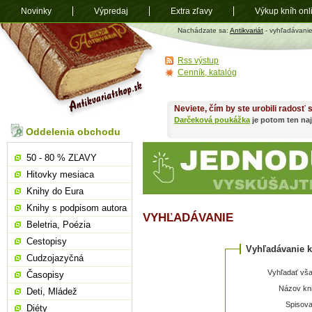
Novinky
Výpredaj
Extra zľavy
Výkup kníh onl
Antikvariát
Nachádzate sa:
Antikvariát
- vyhľadávani
shop.sk
Rss výstup
Cenník, katalóg
Neviete, čím by ste urobili radosť
Darčeková poukážka
je potom ten naj
Oddelenia obchodu
50 - 80 % ZĽAVY
Hitovky mesiaca
Knihy do Eura
Knihy s podpisom autora
VYHĽADÁVANIE
Beletria, Poézia
Cestopisy
Vyhľadávanie k
Cudzojazyčná
Vyhľadať vša
Časopisy
Názov kni
Deti, Mládež
Spisova
Diéty