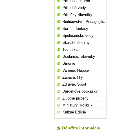
Prírodná lekáreň
Prírodné vedy
Príručky,Slovníky
Rodičovstvo, Pedagogika
Sci - fi, fantasy
Spoločenské vedy
Starožitné knihy
Technika
Učebnice, Slovníky
Umenie
Varenie, Nápoje
Zabava, Hry
Zdravie, Šport
Darčekové poukážky
Životné príbehy
Miniatúry, Kolibrík
Knižné Edície
Dôležité informácie