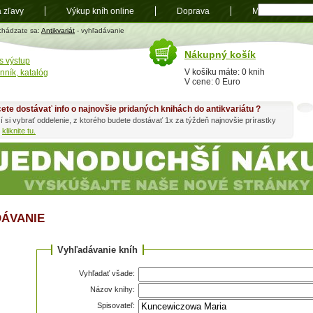
a zľavy
Výkup kníh online
Doprava
Mapa
t
chádzate sa:
Antikvariát
- vyhľadávanie
Nákupný košík
s výstup
V košíku máte: 0 knih
nník, katalóg
V cene: 0 Euro
ete dostávať info o najnovšie pridaných knihách do antikvariátu ?
í si vybrať oddelenie, z ktorého budete dostávať 1x za týždeň najnovšie prírastky
h
kliknite tu.
ÁVANIE
Vyhľadávanie kníh
Vyhľadať všade:
Názov knihy:
Spisovateľ: