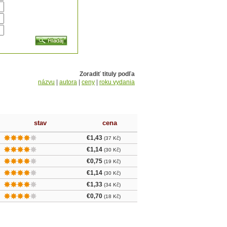
Zoradiť tituly podľa
názvu
|
autora
|
ceny
|
roku vydania
stav
cena
€1,43
(37 Kč)
€1,14
(30 Kč)
€0,75
(19 Kč)
€1,14
(30 Kč)
€1,33
(34 Kč)
€0,70
(18 Kč)