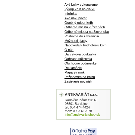
Aké knihy vykupujeme
Výkup kníh na diaľku
Infolinka
Ako nakupovať
Osobný odber kníh
Odberné miesta v Čechách
Odberné miesta na Slovensku
Poštovné do zahraničia
Možnosti platby
Nápoveda k hodnoteniu kníh
O nás
Darčeková poukážka
Ochrana súkromia
Obchodné podmienky
Reklamácie
Mapa stránok
Požiadavka na knihu
Zasielanie noviniek
ANTIKVARIÁT s.r.o.
Radničné námestie 46
08501 Bardejov
tel: 054 474 4424
mob: 0903 612078
info@antikvariatshop.sk