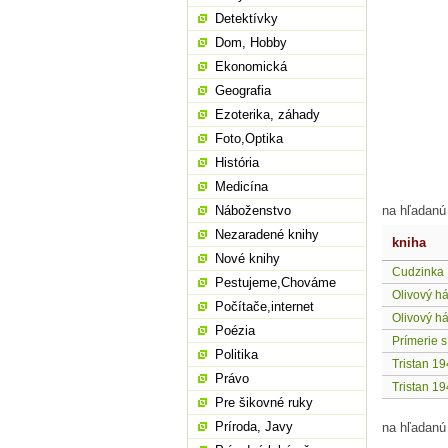
Detektívky
Dom, Hobby
Ekonomická
Geografia
Ezoterika, záhady
Foto,Optika
História
Medicína
Náboženstvo
na hľadanú
Nezaradené knihy
kniha
Nové knihy
Cudzinka
Pestujeme,Chováme
Olivový há
Počítače,internet
Olivový há
Poézia
Prímerie 
Politika
Tristan 1
Právo
Tristan 1
Pre šikovné ruky
Príroda, Javy
na hľadanú