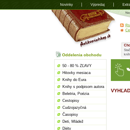
Novinky
Výpredaj
Extr
Antikvariá
Na
shop.sk
Rs
Ce
Chc
Stač
Oddelenia obchodu
kní
50 - 80 % ZĽAVY
Hitovky mesiaca
Knihy do Eura
Knihy s podpisom autora
VYHĽAD
Beletria, Poézia
Cestopisy
Cudzojazyčná
Časopisy
Deti, Mládež
Diéty