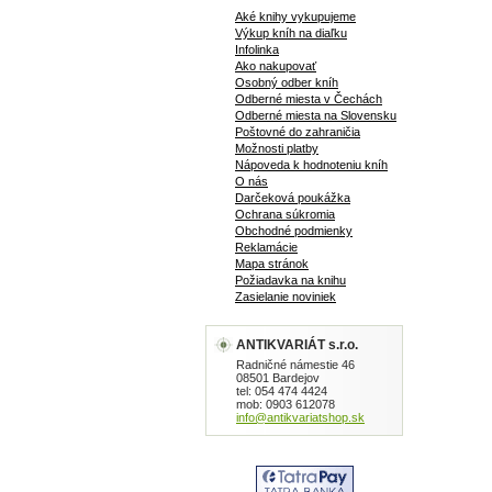
Aké knihy vykupujeme
Výkup kníh na diaľku
Infolinka
Ako nakupovať
Osobný odber kníh
Odberné miesta v Čechách
Odberné miesta na Slovensku
Poštovné do zahraničia
Možnosti platby
Nápoveda k hodnoteniu kníh
O nás
Darčeková poukážka
Ochrana súkromia
Obchodné podmienky
Reklamácie
Mapa stránok
Požiadavka na knihu
Zasielanie noviniek
ANTIKVARIÁT s.r.o.
Radničné námestie 46
08501 Bardejov
tel: 054 474 4424
mob: 0903 612078
info@antikvariatshop.sk