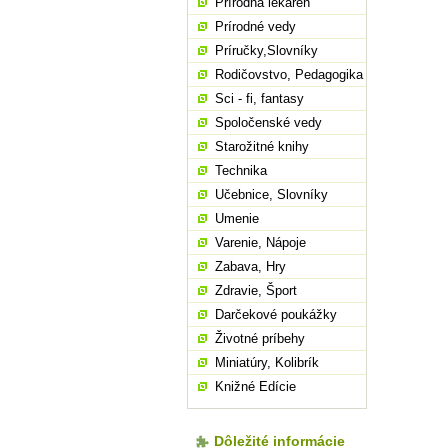
Prírodná lekáreň
Prírodné vedy
Príručky,Slovníky
Rodičovstvo, Pedagogika
Sci - fi, fantasy
Spoločenské vedy
Starožitné knihy
Technika
Učebnice, Slovníky
Umenie
Varenie, Nápoje
Zabava, Hry
Zdravie, Šport
Darčekové poukážky
Životné príbehy
Miniatúry, Kolibrík
Knižné Edície
Dôležité informácie