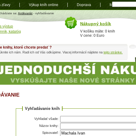
a zľavy
Výkup kníh online
Doprava
Mapa
t
chádzate sa:
Antikvariát
- vyhľadávanie
Nákupný košík
s výstup
V košíku máte: 0 knih
nník, katalóg
V cene: 0 Euro
e knihy, ktoré chcete predať ?
knite ich nám. Radi ich od Vás odkúpime. Viacej informácií nájdete na
tejto stránke.
ÁVANIE
Vyhľadávanie kníh
Vyhľadať všade:
Názov knihy:
Spisovateľ: