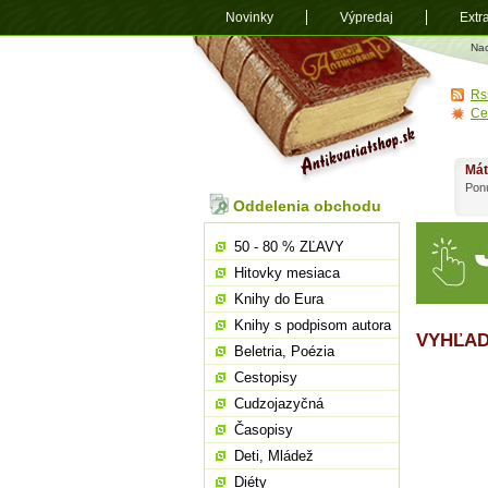
Novinky
Výpredaj
Extr
Antikvariá
Na
shop.sk
Rs
Ce
Mát
Ponú
Oddelenia obchodu
50 - 80 % ZĽAVY
Hitovky mesiaca
Knihy do Eura
Knihy s podpisom autora
VYHĽAD
Beletria, Poézia
Cestopisy
Cudzojazyčná
Časopisy
Deti, Mládež
Diéty