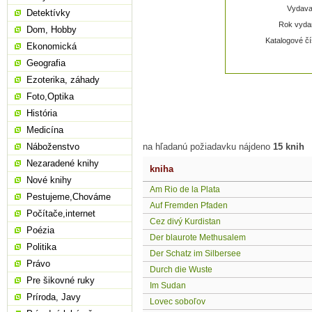
Vydavat
Detektívky
Rok vydan
Dom, Hobby
Katalogové čí
Ekonomická
Geografia
Ezoterika, záhady
Foto,Optika
História
Medicína
Náboženstvo
na hľadanú požiadavku nájdeno
15 knih
Nezaradené knihy
kniha
Nové knihy
Am Rio de la Plata
Pestujeme,Chováme
Auf Fremden Pfaden
Počítače,internet
Cez divý Kurdistan
Poézia
Der blaurote Methusalem
Politika
Der Schatz im Silbersee
Právo
Durch die Wuste
Pre šikovné ruky
Im Sudan
Príroda, Javy
Lovec soboľov