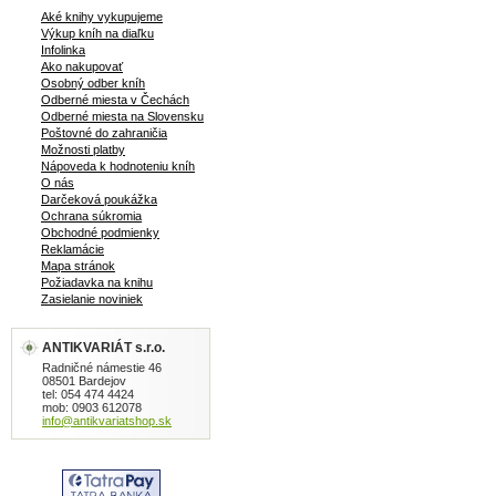
Aké knihy vykupujeme
Výkup kníh na diaľku
Infolinka
Ako nakupovať
Osobný odber kníh
Odberné miesta v Čechách
Odberné miesta na Slovensku
Poštovné do zahraničia
Možnosti platby
Nápoveda k hodnoteniu kníh
O nás
Darčeková poukážka
Ochrana súkromia
Obchodné podmienky
Reklamácie
Mapa stránok
Požiadavka na knihu
Zasielanie noviniek
ANTIKVARIÁT s.r.o.
Radničné námestie 46
08501 Bardejov
tel: 054 474 4424
mob: 0903 612078
info@antikvariatshop.sk