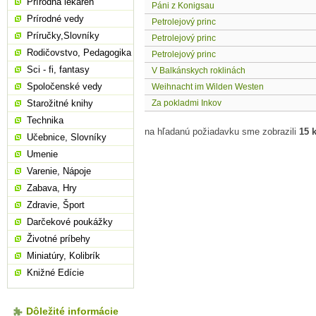
Prírodná lekáreň
Páni z Konigsau
Prírodné vedy
Petrolejový princ
Príručky,Slovníky
Petrolejový princ
Rodičovstvo, Pedagogika
Petrolejový princ
Sci - fi, fantasy
V Balkánskych roklinách
Spoločenské vedy
Weihnacht im Wilden Westen
Starožitné knihy
Za pokladmi Inkov
Technika
na hľadanú požiadavku sme zobrazili
15 
Učebnice, Slovníky
Umenie
Varenie, Nápoje
Zabava, Hry
Zdravie, Šport
Darčekové poukážky
Životné príbehy
Miniatúry, Kolibrík
Knižné Edície
Dôležité informácie