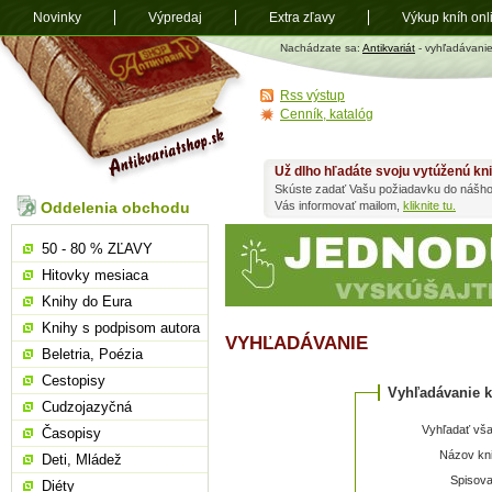
Novinky
Výpredaj
Extra zľavy
Výkup kníh onl
Antikvariát
Nachádzate sa:
Antikvariát
- vyhľadávani
shop.sk
Rss výstup
Cenník, katalóg
Už dlho hľadáte svoju vytúženú kn
Skúste zadať Vašu požiadavku do nášho
Oddelenia obchodu
Vás informovať mailom,
kliknite tu.
50 - 80 % ZĽAVY
Hitovky mesiaca
Knihy do Eura
Knihy s podpisom autora
VYHĽADÁVANIE
Beletria, Poézia
Cestopisy
Vyhľadávanie k
Cudzojazyčná
Vyhľadať vša
Časopisy
Názov kni
Deti, Mládež
Spisova
Diéty