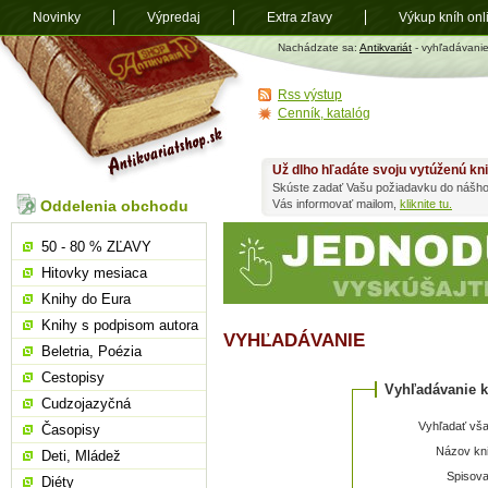
Novinky
Výpredaj
Extra zľavy
Výkup kníh onl
Antikvariát
Nachádzate sa:
Antikvariát
- vyhľadávani
shop.sk
Rss výstup
Cenník, katalóg
Už dlho hľadáte svoju vytúženú kn
Skúste zadať Vašu požiadavku do nášho
Oddelenia obchodu
Vás informovať mailom,
kliknite tu.
50 - 80 % ZĽAVY
Hitovky mesiaca
Knihy do Eura
Knihy s podpisom autora
VYHĽADÁVANIE
Beletria, Poézia
Cestopisy
Vyhľadávanie k
Cudzojazyčná
Vyhľadať vša
Časopisy
Názov kni
Deti, Mládež
Spisova
Diéty