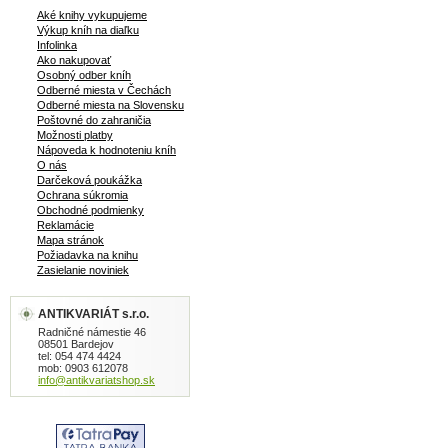
Aké knihy vykupujeme
Výkup kníh na diaľku
Infolinka
Ako nakupovať
Osobný odber kníh
Odberné miesta v Čechách
Odberné miesta na Slovensku
Poštovné do zahraničia
Možnosti platby
Nápoveda k hodnoteniu kníh
O nás
Darčeková poukážka
Ochrana súkromia
Obchodné podmienky
Reklamácie
Mapa stránok
Požiadavka na knihu
Zasielanie noviniek
ANTIKVARIÁT s.r.o.
Radničné námestie 46
08501 Bardejov
tel: 054 474 4424
mob: 0903 612078
info@antikvariatshop.sk