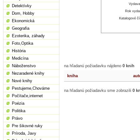
Vydavat
Detektívky
Rok vydan
Dom, Hobby
Katalogové čí
Ekonomická
Geografia
Ezoterika, záhady
Foto,Optika
História
Medicína
Náboženstvo
na hľadanú požiadavku nájdeno
0 knih
Nezaradené knihy
kniha
aut
Nové knihy
Pestujeme,Chováme
na hľadanú požiadavku sme zobrazili
0 k
Počítače,internet
Poézia
Politika
Právo
Pre šikovné ruky
Príroda, Javy