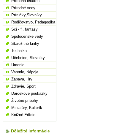
Prírodná lekáreň
Prírodné vedy
Príručky,Slovníky
Rodičovstvo, Pedagogika
Sci - fi, fantasy
Spoločenské vedy
Starožitné knihy
Technika
Učebnice, Slovníky
Umenie
Varenie, Nápoje
Zabava, Hry
Zdravie, Šport
Darčekové poukážky
Životné príbehy
Miniatúry, Kolibrík
Knižné Edície
Dôležité informácie