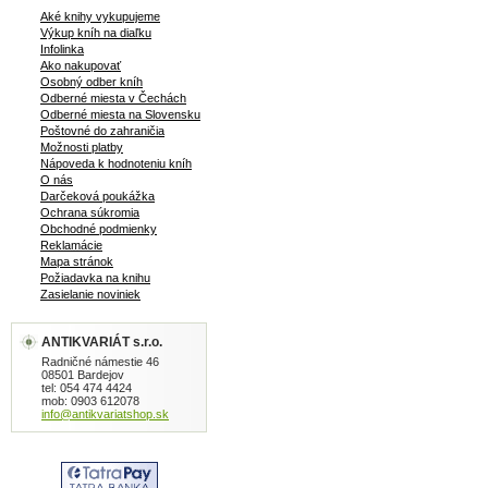
Aké knihy vykupujeme
Výkup kníh na diaľku
Infolinka
Ako nakupovať
Osobný odber kníh
Odberné miesta v Čechách
Odberné miesta na Slovensku
Poštovné do zahraničia
Možnosti platby
Nápoveda k hodnoteniu kníh
O nás
Darčeková poukážka
Ochrana súkromia
Obchodné podmienky
Reklamácie
Mapa stránok
Požiadavka na knihu
Zasielanie noviniek
ANTIKVARIÁT s.r.o.
Radničné námestie 46
08501 Bardejov
tel: 054 474 4424
mob: 0903 612078
info@antikvariatshop.sk