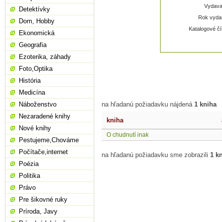
Vydavat
Detektívky
Rok vydan
Dom, Hobby
Katalogové čí
Ekonomická
Geografia
Ezoterika, záhady
Foto,Optika
História
Medicína
Náboženstvo
na hľadanú požiadavku nájdená
1 kniha
Nezaradené knihy
kniha
Nové knihy
O chudnutí inak
Pestujeme,Chováme
Počítače,internet
na hľadanú požiadavku sme zobrazili
1 k
Poézia
Politika
Právo
Pre šikovné ruky
Príroda, Javy