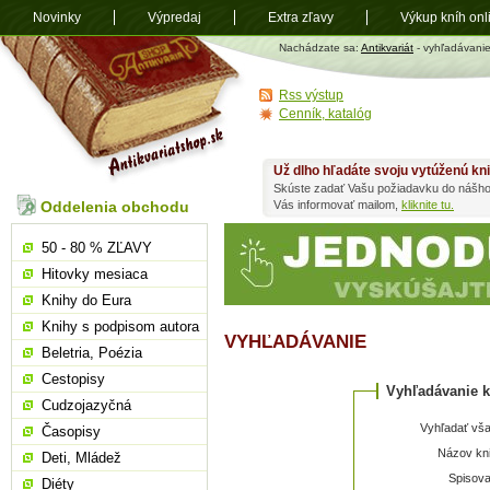
Novinky
Výpredaj
Extra zľavy
Výkup kníh onl
Antikvariát
Nachádzate sa:
Antikvariát
- vyhľadávani
shop.sk
Rss výstup
Cenník, katalóg
Už dlho hľadáte svoju vytúženú kn
Skúste zadať Vašu požiadavku do nášho
Oddelenia obchodu
Vás informovať mailom,
kliknite tu.
50 - 80 % ZĽAVY
Hitovky mesiaca
Knihy do Eura
Knihy s podpisom autora
VYHĽADÁVANIE
Beletria, Poézia
Cestopisy
Vyhľadávanie k
Cudzojazyčná
Vyhľadať vša
Časopisy
Názov kni
Deti, Mládež
Spisova
Diéty