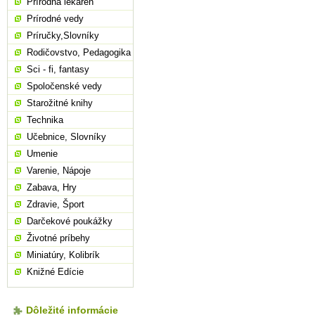
Prírodná lekáreň
Prírodné vedy
Príručky,Slovníky
Rodičovstvo, Pedagogika
Sci - fi, fantasy
Spoločenské vedy
Starožitné knihy
Technika
Učebnice, Slovníky
Umenie
Varenie, Nápoje
Zabava, Hry
Zdravie, Šport
Darčekové poukážky
Životné príbehy
Miniatúry, Kolibrík
Knižné Edície
Dôležité informácie