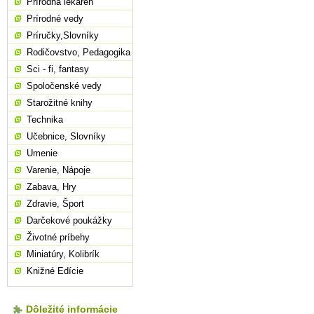
Prírodná lekáreň
Prírodné vedy
Príručky,Slovníky
Rodičovstvo, Pedagogika
Sci - fi, fantasy
Spoločenské vedy
Starožitné knihy
Technika
Učebnice, Slovníky
Umenie
Varenie, Nápoje
Zabava, Hry
Zdravie, Šport
Darčekové poukážky
Životné príbehy
Miniatúry, Kolibrík
Knižné Edície
Dôležité informácie