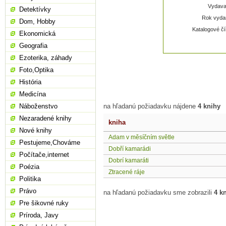
Vydavat
Detektívky
Rok vydan
Dom, Hobby
Katalogové čí
Ekonomická
Geografia
Ezoterika, záhady
Foto,Optika
História
Medicína
Náboženstvo
na hľadanú požiadavku nájdene
4 knihy
Nezaradené knihy
kniha
Nové knihy
Adam v měsíčním světle
Pestujeme,Chováme
Dobří kamarádi
Počítače,internet
Dobrí kamaráti
Poézia
Ztracené ráje
Politika
Právo
na hľadanú požiadavku sme zobrazili
4 k
Pre šikovné ruky
Príroda, Javy