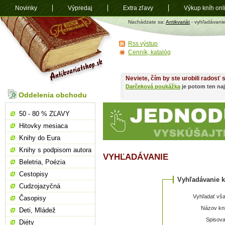
Novinky
Výpredaj
Extra zľavy
Výkup kníh onl
Antikvariát
Nachádzate sa:
Antikvariát
- vyhľadávani
shop.sk
Rss výstup
Cenník, katalóg
Neviete, čím by ste urobili radosť
Darčeková poukážka
je potom ten naj
Oddelenia obchodu
50 - 80 % ZĽAVY
Hitovky mesiaca
Knihy do Eura
Knihy s podpisom autora
VYHĽADÁVANIE
Beletria, Poézia
Cestopisy
Vyhľadávanie k
Cudzojazyčná
Vyhľadať vša
Časopisy
Názov kni
Deti, Mládež
Spisova
Diéty