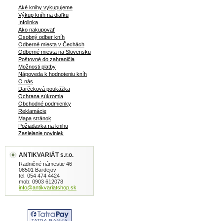
Aké knihy vykupujeme
Výkup kníh na diaľku
Infolinka
Ako nakupovať
Osobný odber kníh
Odberné miesta v Čechách
Odberné miesta na Slovensku
Poštovné do zahraničia
Možnosti platby
Nápoveda k hodnoteniu kníh
O nás
Darčeková poukážka
Ochrana súkromia
Obchodné podmienky
Reklamácie
Mapa stránok
Požiadavka na knihu
Zasielanie noviniek
ANTIKVARIÁT s.r.o.
Radničné námestie 46
08501 Bardejov
tel: 054 474 4424
mob: 0903 612078
info@antikvariatshop.sk