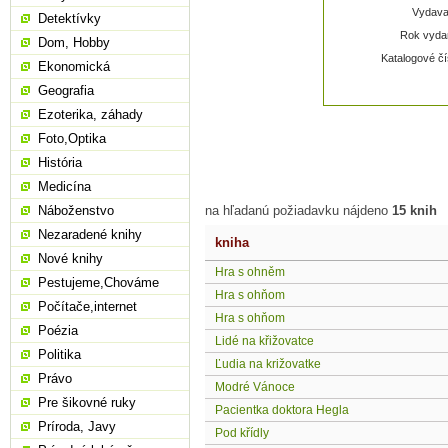
Vydavat
Detektívky
Rok vydan
Dom, Hobby
Katalogové čí
Ekonomická
Geografia
Ezoterika, záhady
Foto,Optika
História
Medicína
Náboženstvo
na hľadanú požiadavku nájdeno
15 knih
Nezaradené knihy
kniha
Nové knihy
Hra s ohněm
Pestujeme,Chováme
Hra s ohňom
Počítače,internet
Hra s ohňom
Poézia
Lidé na křižovatce
Politika
Ľudia na križovatke
Právo
Modré Vánoce
Pre šikovné ruky
Pacientka doktora Hegla
Príroda, Javy
Pod křídly