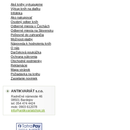
Aké knihy vykupujeme
Výkup kníh na diaľku
Infolinka
Ako nakupovať
Osobný odber kníh
Odberné miesta v Čechách
Odberné miesta na Slovensku
Poštovné do zahraničia
Možnosti platby
Nápoveda k hodnoteniu kníh
O nás
Darčeková poukážka
Ochrana súkromia
Obchodné podmienky
Reklamácie
Mapa stránok
Požiadavka na knihu
Zasielanie noviniek
ANTIKVARIÁT s.r.o.
Radničné námestie 46
08501 Bardejov
tel: 054 474 4424
mob: 0903 612078
info@antikvariatshop.sk