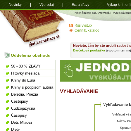
Novinky
Výpredaj
Extra zľavy
Výkup kníh onl
Antikvariát
Nachádzate sa:
Antikvariát
- vyhľadávani
shop.sk
Rss výstup
Cenník, katalóg
Neviete, čím by ste urobili radosť
Darčeková poukážka
je potom ten naj
Oddelenia obchodu
50 - 80 % ZĽAVY
Hitovky mesiaca
Knihy do Eura
Knihy s podpisom autora
VYHĽADÁVANIE
Beletria, Poézia
Cestopisy
Vyhľadávanie k
Cudzojazyčná
Vyhľadať vša
Časopisy
Názov kni
Deti, Mládež
Spisova
Diéty