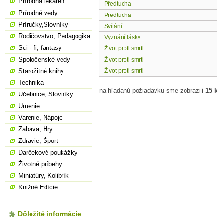
Prírodná lekáreň
Předtucha
Prírodné vedy
Predtucha
Príručky,Slovníky
Svítání
Rodičovstvo, Pedagogika
Vyznání lásky
Sci - fi, fantasy
Život proti smrti
Spoločenské vedy
Život proti smrti
Starožitné knihy
Život proti smrti
Technika
na hľadanú požiadavku sme zobrazili
15 
Učebnice, Slovníky
Umenie
Varenie, Nápoje
Zabava, Hry
Zdravie, Šport
Darčekové poukážky
Životné príbehy
Miniatúry, Kolibrík
Knižné Edície
Dôležité informácie