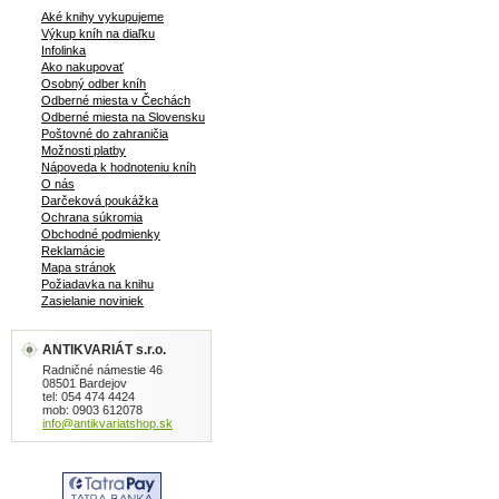
Aké knihy vykupujeme
Výkup kníh na diaľku
Infolinka
Ako nakupovať
Osobný odber kníh
Odberné miesta v Čechách
Odberné miesta na Slovensku
Poštovné do zahraničia
Možnosti platby
Nápoveda k hodnoteniu kníh
O nás
Darčeková poukážka
Ochrana súkromia
Obchodné podmienky
Reklamácie
Mapa stránok
Požiadavka na knihu
Zasielanie noviniek
ANTIKVARIÁT s.r.o.
Radničné námestie 46
08501 Bardejov
tel: 054 474 4424
mob: 0903 612078
info@antikvariatshop.sk