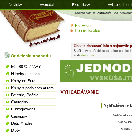
Novinky
Výpredaj
Extra zľavy
Výkup kníh onl
Antikvariát
Nachádzate sa:
Antikvariát
- vyhľadávani
shop.sk
Rss výstup
Cenník, katalóg
Chcete dostávať info o najnovšie p
Stačí si vybrať oddelenie, z ktorého bud
Oddelenia obchodu
kníh
kliknite tu.
50 - 80 % ZĽAVY
Hitovky mesiaca
Knihy do Eura
Knihy s podpisom autora
VYHĽADÁVANIE
Beletria, Poézia
Cestopisy
Vyhľadávanie k
Cudzojazyčná
Vyhľadať vša
Časopisy
Názov kni
Deti, Mládež
Spisova
Diéty