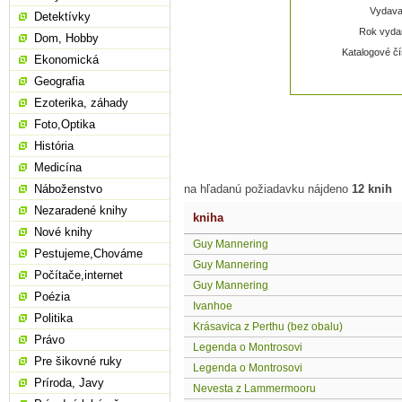
Vydavat
Detektívky
Rok vydan
Dom, Hobby
Katalogové čí
Ekonomická
Geografia
Ezoterika, záhady
Foto,Optika
História
Medicína
Náboženstvo
na hľadanú požiadavku nájdeno
12 knih
Nezaradené knihy
kniha
Nové knihy
Guy Mannering
Pestujeme,Chováme
Guy Mannering
Počítače,internet
Guy Mannering
Poézia
Ivanhoe
Politika
Krásavica z Perthu (bez obalu)
Právo
Legenda o Montrosovi
Pre šikovné ruky
Legenda o Montrosovi
Príroda, Javy
Nevesta z Lammermooru