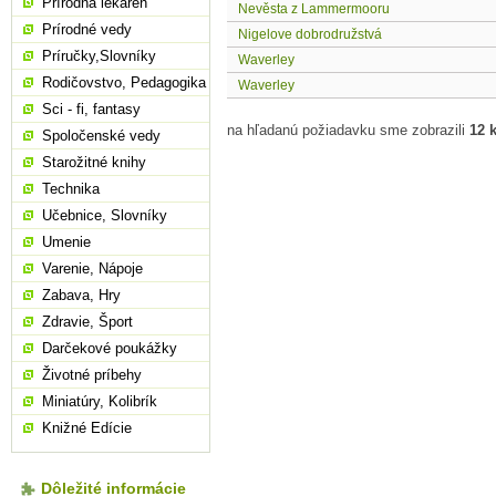
Prírodná lekáreň
Nevěsta z Lammermooru
Prírodné vedy
Nigelove dobrodružstvá
Príručky,Slovníky
Waverley
Rodičovstvo, Pedagogika
Waverley
Sci - fi, fantasy
na hľadanú požiadavku sme zobrazili
12 
Spoločenské vedy
Starožitné knihy
Technika
Učebnice, Slovníky
Umenie
Varenie, Nápoje
Zabava, Hry
Zdravie, Šport
Darčekové poukážky
Životné príbehy
Miniatúry, Kolibrík
Knižné Edície
Dôležité informácie