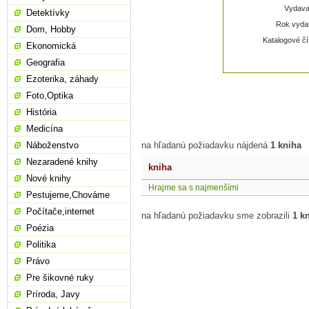
Vydavat
Detektívky
Rok vydan
Dom, Hobby
Katalogové čí
Ekonomická
Geografia
Ezoterika, záhady
Foto,Optika
História
Medicína
Náboženstvo
na hľadanú požiadavku nájdená
1 kniha
Nezaradené knihy
kniha
Nové knihy
Hrajme sa s najmenšími
Pestujeme,Chováme
Počítače,internet
na hľadanú požiadavku sme zobrazili
1 k
Poézia
Politika
Právo
Pre šikovné ruky
Príroda, Javy