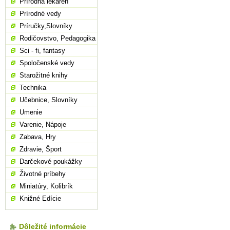
Prírodná lekáreň
Prírodné vedy
Príručky,Slovníky
Rodičovstvo, Pedagogika
Sci - fi, fantasy
Spoločenské vedy
Starožitné knihy
Technika
Učebnice, Slovníky
Umenie
Varenie, Nápoje
Zabava, Hry
Zdravie, Šport
Darčekové poukážky
Životné príbehy
Miniatúry, Kolibrík
Knižné Edície
Dôležité informácie