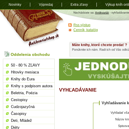
Novinky
Výpredaj
Extra zľavy
Výkup kníh onl
Antikvariát
Nachádzate sa:
Antikvariát
- vyhľadávani
shop.sk
Rss výstup
Cenník, katalóg
Máte knihy, ktoré chcete predať ?
Ponúknite ich nám. Radi ich od Vás odkú
Oddelenia obchodu
50 - 80 % ZĽAVY
Hitovky mesiaca
Knihy do Eura
Knihy s podpisom autora
VYHĽADÁVANIE
Beletria, Poézia
Cestopisy
Vyhľadávanie k
Cudzojazyčná
Vyhľadať vša
Časopisy
Názov kni
Deti, Mládež
Spisova
Diéty