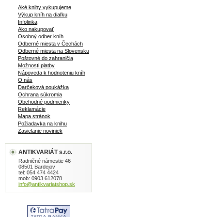
Aké knihy vykupujeme
Výkup kníh na diaľku
Infolinka
Ako nakupovať
Osobný odber kníh
Odberné miesta v Čechách
Odberné miesta na Slovensku
Poštovné do zahraničia
Možnosti platby
Nápoveda k hodnoteniu kníh
O nás
Darčeková poukážka
Ochrana súkromia
Obchodné podmienky
Reklamácie
Mapa stránok
Požiadavka na knihu
Zasielanie noviniek
ANTIKVARIÁT s.r.o.
Radničné námestie 46
08501 Bardejov
tel: 054 474 4424
mob: 0903 612078
info@antikvariatshop.sk