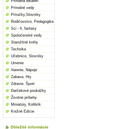
Prírodná lekáreň
Prírodné vedy
Príručky,Slovníky
Rodičovstvo, Pedagogika
Sci - fi, fantasy
Spoločenské vedy
Starožitné knihy
Technika
Učebnice, Slovníky
Umenie
Varenie, Nápoje
Zabava, Hry
Zdravie, Šport
Darčekové poukážky
Životné príbehy
Miniatúry, Kolibrík
Knižné Edície
Dôležité informácie