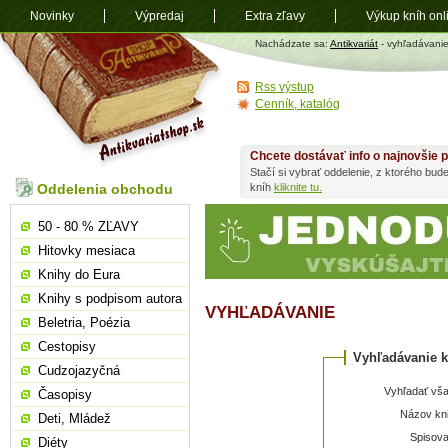
Novinky
Výpredaj
Extra zľavy
Výkup kníh onl
Antikvariát
Nachádzate sa:
Antikvariát
- vyhľadávani
shop.sk
Rss výstup
Cenník, katalóg
Chcete dostávať info o najnovšie p
Stačí si vybrať oddelenie, z ktorého bud
Oddelenia obchodu
kníh
kliknite tu.
50 - 80 % ZĽAVY
Hitovky mesiaca
Knihy do Eura
Knihy s podpisom autora
VYHĽADÁVANIE
Beletria, Poézia
Cestopisy
Vyhľadávanie k
Cudzojazyčná
Vyhľadať vša
Časopisy
Názov kni
Deti, Mládež
Spisova
Diéty