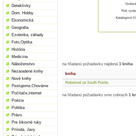
Vydavat
Detektívky
Rok vydan
Dom, Hobby
Katalogové čí
Ekonomická
Geografia
Ezoterika, záhady
Foto,Optika
História
Medicína
Náboženstvo
na hľadanú požiadavku nájdená
1 kniha
Nezaradené knihy
kniha
Nové knihy
Rebelové ze South Pointu
Pestujeme,Chováme
Počítače,internet
na hľadanú požiadavku sme zobrazili
1 k
Poézia
Politika
Právo
Pre šikovné ruky
Príroda, Javy