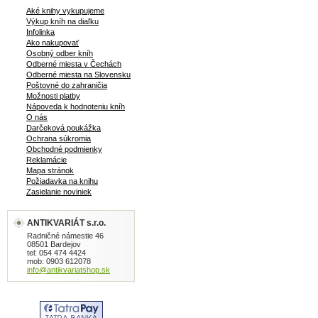
Aké knihy vykupujeme
Výkup kníh na diaľku
Infolinka
Ako nakupovať
Osobný odber kníh
Odberné miesta v Čechách
Odberné miesta na Slovensku
Poštovné do zahraničia
Možnosti platby
Nápoveda k hodnoteniu kníh
O nás
Darčeková poukážka
Ochrana súkromia
Obchodné podmienky
Reklamácie
Mapa stránok
Požiadavka na knihu
Zasielanie noviniek
ANTIKVARIÁT s.r.o.
Radničné námestie 46
08501 Bardejov
tel: 054 474 4424
mob: 0903 612078
info@antikvariatshop.sk