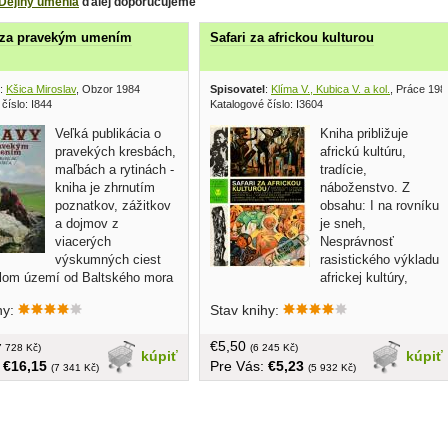
Dejiny umenia
ďalej doporučujeme
 za pravekým umením
Safari za africkou kulturou
:
Kšica Miroslav
, Obzor 1984
Spisovatel
:
Klíma V., Kubica V. a kol.
, Práce 198
číslo: I844
Katalogové číslo: I3604
Veľká publikácia o
Kniha približuje
pravekých kresbách,
africkú kultúru,
maľbách a rytinách -
tradície,
kniha je zhrnutím
náboženstvo. Z
poznatkov, zážitkov
obsahu: I na rovníku
a dojmov z
je sneh,
viacerých
Nesprávnosť
výskumných ciest
rasistického výkladu
hlom území od Baltského mora
africkej kultúry,
ti európskych častí bývalého
Návrat do Afriky, Éra nacionalizmu,
hy:
Stav knihy:
eho zväzu, Kaukaz, Strednú
Maturita v buši, Architektúra bez
ej cez Sibír až do Zabajkalska.
architektov, Krása po africky, atd...
€5,50
ejto knihe príťažlivým textom a
7 728 Kč)
väčší formát, obal, tvrdá väzba, v
(6 245 Kč)
kúpiť
kúpiť
:
€16,15
Pre Vás:
€5,23
obrazovým materiálom
češtine, 440 strán, 64 strán príloh
(7 341 Kč)
(5 932 Kč)
e záhadné praveké umenie a
 kultúry... veľký formát, obal,
ba, 312 strán, náklad: 5000 ks