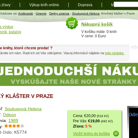
a zľavy
Výkup kníh online
Doprava
Mapa
t
chádzate sa:
Antikvariát
-
Umenie
-
Dejiny umenia
-
Soukupová Helena
: Anežský klášter v Praze
Nákupný košík
s výstup
V košíku máte: 0 knih
nník, katalóg
V cene: 0 Euro
e knihy, ktoré chcete predať ?
knite ich nám. Radi ich od Vás odkúpime. Viacej informácií nájdete na
tejto stránke.
Ý KLÁŠTER V PRAZE
ľ
:
Soukupová Helena
ľ
:
Odeon
Cena: €20,00
(518 Kč)
nia
:
1989
Pre Vás:
€19,00
(492 Kč)
y
:
Zľava:
5 %
é číslo: K5774
Vložiť knihu do košika