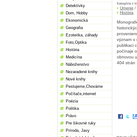
Kategória v k
Detektívky
Umenie
/
História
Dom, Hobby
Ekonomická
Monografi
Geografia
historický
provenienc
Ezoterika, záhady
význam v d
Foto,Optika
publikaci 
História
počínaje o
obnovou uk
Medicína
404 strán
Náboženstvo
Nezaradené knihy
Nové knihy
Pestujeme,Chováme
Počítače,internet
Poézia
Politika
Právo
Pre šikovné ruky
Príroda, Javy