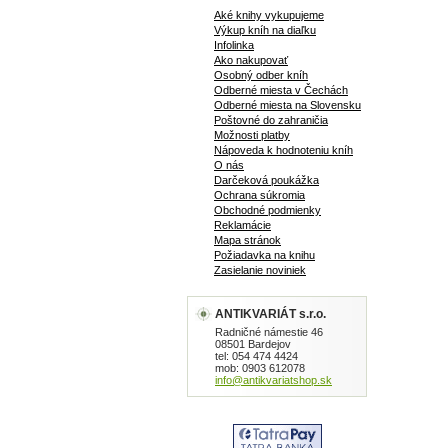
Aké knihy vykupujeme
Výkup kníh na diaľku
Infolinka
Ako nakupovať
Osobný odber kníh
Odberné miesta v Čechách
Odberné miesta na Slovensku
Poštovné do zahraničia
Možnosti platby
Nápoveda k hodnoteniu kníh
O nás
Darčeková poukážka
Ochrana súkromia
Obchodné podmienky
Reklamácie
Mapa stránok
Požiadavka na knihu
Zasielanie noviniek
ANTIKVARIÁT s.r.o.
Radničné námestie 46
08501 Bardejov
tel: 054 474 4424
mob: 0903 612078
info@antikvariatshop.sk