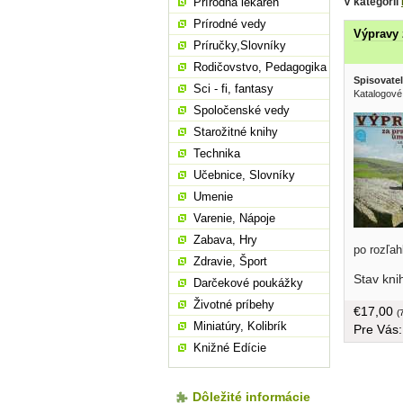
V kategórii
Prírodná lekáreň
Prírodné vedy
Výpravy
Príručky,Slovníky
Rodičovstvo, Pedagogika
Spisovatel
Sci - fi, fantasy
Katalogové 
Spoločenské vedy
Starožitné knihy
Technika
Učebnice, Slovníky
Umenie
Varenie, Nápoje
Zabava, Hry
po rozľa
Zdravie, Šport
cez oblas
Stav kni
Sovietsk
Darčekové poukážky
Áziu, ďal
Životné príbehy
€17,00
Autor v t
(
Miniatúry, Kolibrík
Pre Vás
bohatým 
približuj
Knižné Edície
primitívne
tvrdá väz
Dôležité informácie