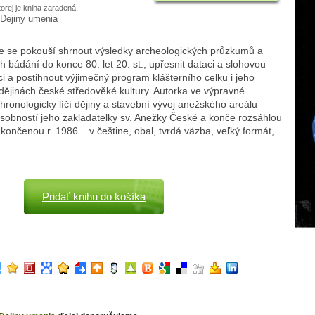
torej je kniha zaradená:
Dejiny umenia
e se pokouší shrnout výsledky archeologických průzkumů a
ch bádání do konce 80. let 20. st., upřesnit dataci a slohovou
i a postihnout výjimečný program klášterního celku i jeho
ějinách české středověké kultury. Autorka ve výpravné
chronologicky líčí dějiny a stavební vývoj anežského areálu
sobností jeho zakladatelky sv. Anežky České a konče rozsáhlou
ončenou r. 1986... v češtine, obal, tvrdá väzba, veľký formát,
Pridať knihu do košíka