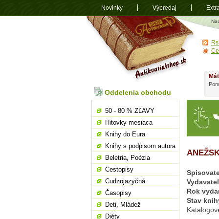
Novinky
Výpredaj
Extr
Antikvariá
Na
shop.sk
Rs
Ce
Mát
Ponú
Oddelenia obchodu
50 - 80 % ZĽAVY
Hitovky mesiaca
Knihy do Eura
Knihy s podpisom autora
ANEŽSK
Beletria, Poézia
Cestopisy
Spisovate
Cudzojazyčná
Vydavate
Rok vyda
Časopisy
Stav knih
Deti, Mládež
Katalogov
Diéty