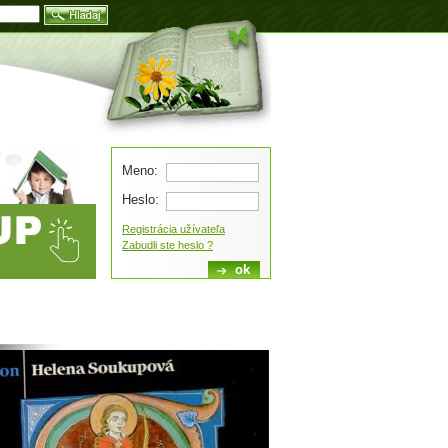
Blog
Meno:
Heslo:
Registrácia užívateľa
Zabudli ste heslo ?