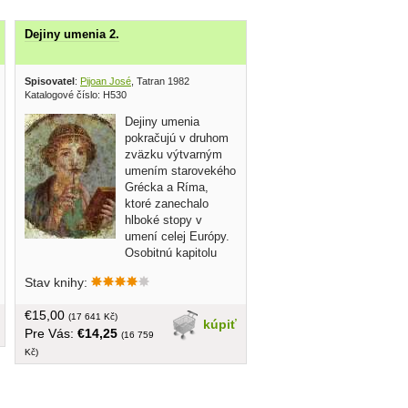
Dejiny umenia 2.
3
Spisovatel
:
Pijoan José
, Tatran 1982
Katalogové číslo: H530
Dejiny umenia
pokračujú v druhom
zväzku výtvarným
umením starovekého
Grécka a Ríma,
ktoré zanechalo
hlboké stopy v
umení celej Európy.
Osobitnú kapitolu
tvoria dejiny predhelénskych kultúr:
Stav knihy:
minoskej a mykénskej. Rozsiahle dielo
encyklopedického charakteru prináša
€15,00
všetkým záujemcom o výtvarné umenie
(17 641 Kč)
kúpiť
Pre Vás:
€14,25
skvosty svetového umenia od
(16 759
počiatkov výtvarných prejavov až po
Kč)
súčasnosť... veľký formát, obal, 402
reprodukcií na kriedovom papieri, 336
strán, tvrdá väzba