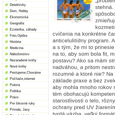
„problé
Detektívky
stehná.
Dom, Hobby
spôsobo
Ekonomická
zmieňuj
Geografia
kozmeti
Ezoterika, záhady
cvičenia na konkrétne ča
Foto,Optika
anticelulitídny program. 
História
a s tým, že mi to prinesi
Medicína
na to, aby som bola fit, m
Náboženstvo
postavu? Ako sa mám st
Nezaradené knihy
nadváhou, a pritom nestra
Nové knihy
Pestujeme,Chováme
rozumné a ktoré nie? Na 
Počítače,internet
základe praxe a bez zvele
Poézia
aby mohla mnoho rokov s
Politika
tém obohacujú kompetent
Právo
starostlivosti o telo, rôz
Pre šikovné ruky
ochrany pred UV žiarení
Príroda, Javy
tvrdá väzba, veľký formá