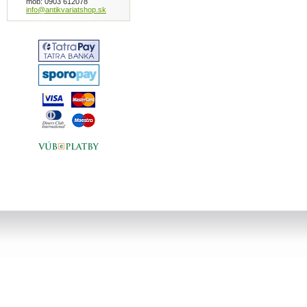
mob: 0903 612078
info@antikvariatshop.sk