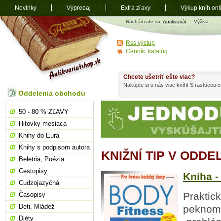
Novinky
Výpredaj
Extra zľavy
Výkup kníh onl
Antikvariát
Nachádzate sa:
Antikvariát
-
- Výživa
shop.sk
Rss výstup
Cenník, katalóg
Chcete ušetriť ešte viac?
Nakúpte si u nás viac kníh! S rastúcou
Oddelenia obchodu
50 - 80 % ZĽAVY
Hitovky mesiaca
Knihy do Eura
Knihy s podpisom autora
KNIŽNÍ TIP V ODDE
Beletria, Poézia
Cestopisy
Kniha -
Cudzojazyčná
Praktick
Časopisy
Deti, Mládež
peknom 
Diéty