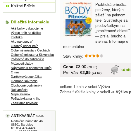
Praktická príručka
Knižné Edície
pre ženy, ktorým
záleží na peknom
tele. Sústreďuje sa
Dôležité informácie
predovšetkým na
Aké knihy vykupujeme
„problémové oblasti"
Výkup kníh na diaľku
— prsia, brucho a
Infolinka
stehná. Informuje o
Ako nakupovať
Osobný odber kníh
momentálne...
Odberné miesta v Čechách
Odberné miesta na Slovensku
Stav knihy:
Poštovné do zahraničia
Možnosti platby
Cena
: €3,00
(78 Kč)
Nápoveda k hodnoteniu kníh
kúpi
Pre Vás:
€2,85
O nás
(74 Kč)
Darčeková poukážka
Ochrana súkromia
Obchodné podmienky
celkem 1 knih v sekci Výživa
Reklamácie
Zobraziť ďalšie knihy v sekcii
-> Výživa 
Mapa stránok
Požiadavka na knihu
Zasielanie noviniek
ANTIKVARIÁT s.r.o.
Radničné námestie 46
08501 Bardejov
tel: 054 474 4424