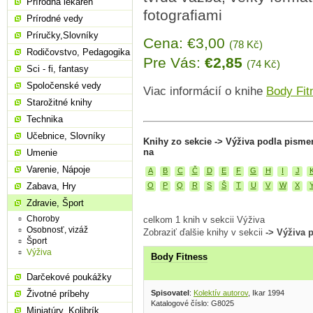
Prírodná lekáreň
fotografiami
Prírodné vedy
Príručky,Slovníky
Cena: €3,00
(78 Kč)
Rodičovstvo, Pedagogika
Pre Vás:
€2,85
(74 Kč)
Sci - fi, fantasy
Spoločenské vedy
Viac informácií o knihe
Body Fit
Starožitné knihy
Technika
Učebnice, Slovníky
Knihy zo sekcie -> Výživa podla pisme
na
Umenie
Varenie, Nápoje
A
B
C
Č
D
E
F
G
H
I
J
Zabava, Hry
O
P
Q
R
S
Š
T
U
V
W
X
Zdravie, Šport
Choroby
celkom 1 knih v sekcii Výživa
Osobnosť, vizáž
Zobraziť ďalšie knihy v sekcii
-> Výživa 
Šport
Výživa
Body Fitness
Darčekové poukážky
Spisovatel
:
Kolektív autorov
, Ikar 1994
Životné príbehy
Katalogové číslo: G8025
Miniatúry, Kolibrík