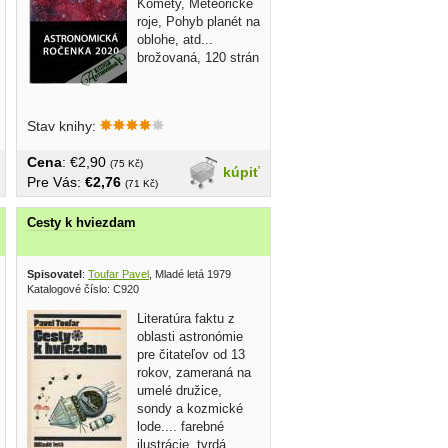
Kométy, Meteorické
roje, Pohyb planét na
oblohe, atd...
brožovaná, 120 strán
Stav knihy:
Cena
: €2,90
(75 Kč)
kúpiť
Pre Vás:
€2,76
(71 Kč)
Cesty k hviezdam
Spisovatel
:
Toufar Pavel
, Mladé letá 1979
Katalogové číslo: C920
Literatúra faktu z
oblasti astronómie
pre čitateľov od 13
rokov, zameraná na
umelé družice,
sondy a kozmické
lode.... farebné
ilustrácie, tvrdá