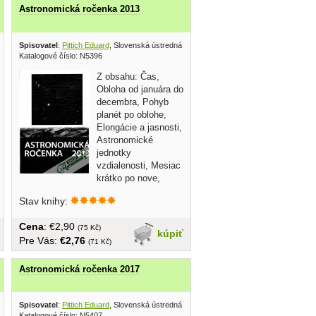
Astronomická ročenka 2013
 hvezdáreň Hurbanovo 2011
Spisovatel
:
Pittich Eduard
, Slovenská ústredná hvezdáreň Hurbanovo 2012
Katalogové číslo: N5396
Z obsahu: Čas,
Obloha od januára do
decembra, Pohyb
planét po oblohe,
Elongácie a jasnosti,
Astronomické
jednotky
vzdialenosti, Mesiac
krátko po nove,
atd... brožovaná, 200...
Stav knihy:
Cena
: €2,90
(75 Kč)
kúpiť
Pre Vás:
€2,76
(71 Kč)
Astronomická ročenka 2017
 hvezdáreň Hurbanovo 2014
Spisovatel
:
Pittich Eduard
, Slovenská ústredná hvezdáreň Hurbanovo 2016
Katalogové číslo: N5407