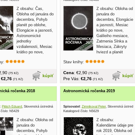
Z obsahu: Čas,
Z obsahu: Obloha od
Obloha od januára do
januára do
decembra, Pohyb
decembra, Elongácie
planét po oblohe,
a jasnosti, Mesiac
Elongácie a jasnosti,
krátko po nove,
Astronomické
Galileiho mesiace,
jednotky
Zatmenia Slnka a
vzdialenosti, Mesiac
Mesiaca, Zákryty
krátko po nove,
hviezd a planét
ožovaná, 200...
Mesiacom......
hy:
Stav knihy:
€2,90
Cena
: €2,90
(75 Kč)
(75 Kč)
kúpiť
kúpiť
:
€2,76
Pre Vás:
€2,76
(71 Kč)
(71 Kč)
ická ročenka 2018
Astronomická ročenka 2019
:
Pittich Eduard
, Slovenská ústredná hvezdáreň Hurbanovo 2017
Spisovatel
:
Zimnikoval Peter
, Slovenská ústred
 číslo: N5429
Katalogové číslo: N5629
Z obsahu: Obloha od
Z obsahu:
januára do
Kalendárne údaje pre
decembra, Pohyb
rok 2019, Obloha od