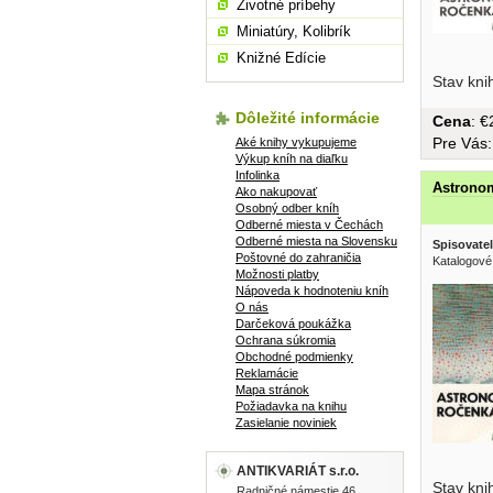
Životné príbehy
Miniatúry, Kolibrík
Knižné Edície
brožovaná
Stav kni
Dôležité informácie
Cena
: 
Pre Vás
Aké knihy vykupujeme
Výkup kníh na diaľku
Infolinka
Astronom
Ako nakupovať
Osobný odber kníh
Odberné miesta v Čechách
Odberné miesta na Slovensku
Spisovatel
Poštovné do zahraničia
Katalogové
Možnosti platby
Nápoveda k hodnoteniu kníh
O nás
Darčeková poukážka
Ochrana súkromia
Obchodné podmienky
Reklamácie
Mapa stránok
Požiadavka na knihu
Zasielanie noviniek
ANTIKVARIÁT s.r.o.
Zatmenie 
Stav kni
Radničné námestie 46