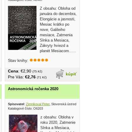
Z obsahu: Obloha od
januára do decembra,
Elongácie a jasnosti,
Mesiac krátko po
nove, Galileiho
mesiace, Zatmenia
Slnka a Mesiaca,
Zákryty hviezd a
planét Mesiacom......
Stav knihy:
Cena
: €2,90
(75 Kč)
kúpiť
Pre Vás:
€2,76
(71 Kč)
Astronomická ročenka 2020
ná hvezdáreň Hurbanovo 2018
Spisovatel
:
Zimnikoval Peter
, Slovenská ústredná hvezdáreň 2019
Katalogové číslo: O6203
z obsahu: Obloha v
roku 2020, Zatmenie
Slnka a Mesiaca,