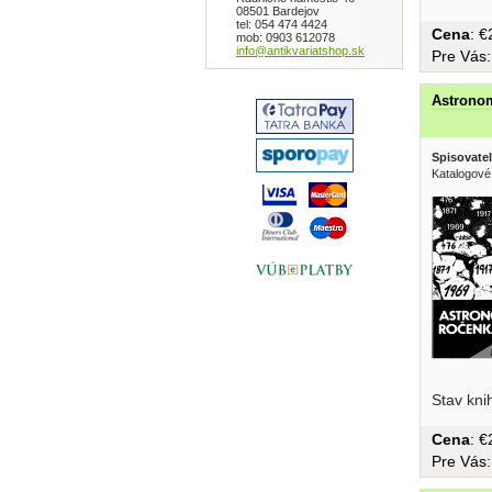
08501 Bardejov
tel: 054 474 4424
Cena
: 
mob: 0903 612078
info@antikvariatshop.sk
Pre Vás
Astronom
Spisovatel
Katalogové
Stav kni
Cena
: 
Pre Vás