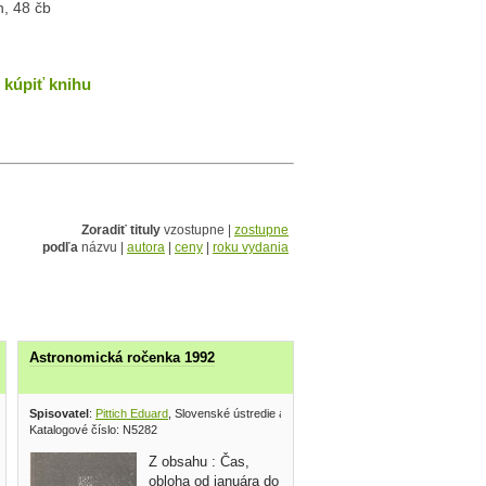
n, 48 čb
kúpiť knihu
Zoradiť tituly
vzostupne |
zostupne
podľa
názvu |
autora
|
ceny
|
roku vydania
Astronomická ročenka 1992
amatérskej astronómie 1990
Spisovatel
:
Pittich Eduard
, Slovenské ústredie amatérskej astronómie 1991
Katalogové číslo: N5282
Z obsahu : Čas,
obloha od januára do