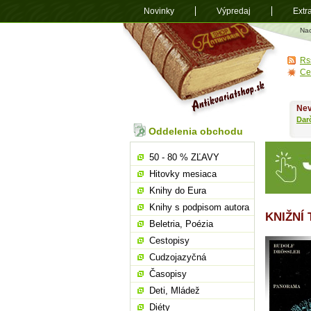
Novinky
Výpredaj
Extr
Antikvariá
Na
shop.sk
Rs
Ce
Nev
Dar
Oddelenia obchodu
50 - 80 % ZĽAVY
Hitovky mesiaca
Knihy do Eura
Knihy s podpisom autora
KNIŽNÍ
Beletria, Poézia
Cestopisy
Cudzojazyčná
Časopisy
Deti, Mládež
Diéty