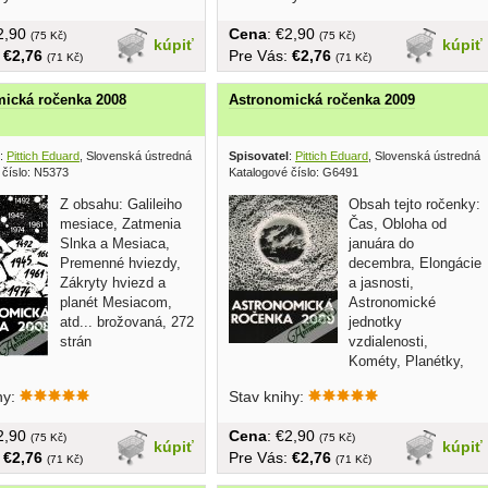
€2,90
Cena
: €2,90
(75 Kč)
(75 Kč)
kúpiť
kúpiť
:
€2,76
Pre Vás:
€2,76
(71 Kč)
(71 Kč)
ická ročenka 2008
Astronomická ročenka 2009
:
Pittich Eduard
, Slovenská ústredná hvezdáreň Hurbanovo 2007
Spisovatel
:
Pittich Eduard
, Slovenská ústredná
 číslo: N5373
Katalogové číslo: G6491
Z obsahu: Galileiho
Obsah tejto ročenky:
mesiace, Zatmenia
Čas, Obloha od
Slnka a Mesiaca,
januára do
Premenné hviezdy,
decembra, Elongácie
Zákryty hviezd a
a jasnosti,
planét Mesiacom,
Astronomické
atd... brožovaná, 272
jednotky
strán
vzdialenosti,
Kométy, Planétky,
Zatmenie Slnka a Mesiaca, Slnko,...
hy:
Stav knihy:
€2,90
Cena
: €2,90
(75 Kč)
(75 Kč)
kúpiť
kúpiť
:
€2,76
Pre Vás:
€2,76
(71 Kč)
(71 Kč)