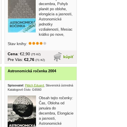
decembra, Pohyb
planét po oblohe,
elongácia a jasnosti,
Astronomické
jednotky
vzdialenosti, Mesiac
krátko po nove,
Meteorické roje,...
Stav knihy:
Cena
: €2,90
(75 Kč)
kúpiť
Pre Vás:
€2,76
(71 Kč)
Astronomická ročenka 2004
 hvezdáreň Hurbanovo 1998
Spisovatel
:
Pittich Eduard
, Slovenská ústredná hvezdáreň 2003
Katalogové číslo: G6560
Obsah tejto ročenky:
Čas, Obloha od
januára do
decembra, Elongácie
a jasnosti,
Astronomické