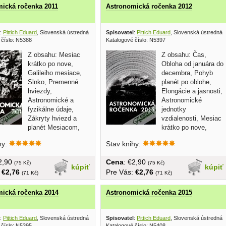
ická ročenka 2011
Astronomická ročenka 2012
:
Pittich Eduard
, Slovenská ústredná hvezdáreň Hurbanovo 2010
Spisovatel
:
Pittich Eduard
, Slovenská ústredná
 číslo: N5388
Katalogové číslo: N5397
Z obsahu: Mesiac
Z obsahu: Čas,
krátko po nove,
Obloha od januára do
Galileiho mesiace,
decembra, Pohyb
Slnko, Premenné
planét po oblohe,
hviezdy,
Elongácie a jasnosti,
Astronomické a
Astronomické
fyzikálne údaje,
jednotky
Zákryty hviezd a
vzdialenosti, Mesiac
planét Mesiacom,
krátko po nove,
ožovaná, 200 strán
atd... brožovaná, 200...
hy:
Stav knihy:
€2,90
Cena
: €2,90
(75 Kč)
(75 Kč)
kúpiť
kúpiť
:
€2,76
Pre Vás:
€2,76
(71 Kč)
(71 Kč)
ická ročenka 2014
Astronomická ročenka 2015
:
Pittich Eduard
, Slovenská ústredná hvezdáreň Hurbanovo 2013
Spisovatel
:
Pittich Eduard
, Slovenská ústredná
 číslo: N5395
Katalogové číslo: N5408