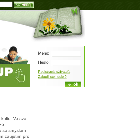
Blog
Meno:
Heslo:
Registrácia užívateľa
Zabudli ste heslo ?
 kultu. Ve své
ké
e se smyslem
ným zaujetím pro