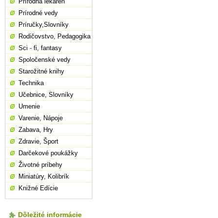
Prírodná lekáreň
Prírodné vedy
Príručky,Slovníky
Rodičovstvo, Pedagogika
Sci - fi, fantasy
Spoločenské vedy
Starožitné knihy
Technika
Učebnice, Slovníky
Umenie
Varenie, Nápoje
Zabava, Hry
Zdravie, Šport
Darčekové poukážky
Životné príbehy
Miniatúry, Kolibrík
Knižné Edície
Dôležité informácie