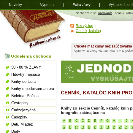
Novinky
Výpredaj
Extra zľavy
Výkup kníh onl
Antikvariát
Nachádzate sa:
Antikvariát
- cenník, katal
shop.sk
Rss výstup
Cenník, katalóg
Chcete mat knihy bez zaúčtovania
Vyberte si knihy za viac ako 35€ a
pošt
Oddelenia obchodu
50 - 80 % ZĽAVY
Hitovky mesiaca
Knihy do Eura
Knihy s podpisom autora
CENNÍK, KATALÓG KNIH PRO
Beletria, Poézia
Cestopisy
Knihy zo sekcie Cenník, katalóg knih pr
Cudzojazyčná
fotografie začínajúce na
Časopisy
A
B
C
Č
D
E
F
G
H
I
J
Deti, Mládež
O
P
Q
R
S
Š
T
U
V
W
X
Diéty