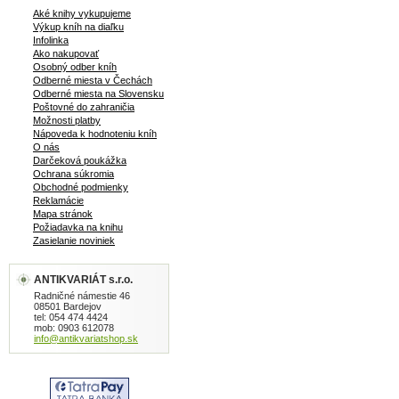
Aké knihy vykupujeme
Výkup kníh na diaľku
Infolinka
Ako nakupovať
Osobný odber kníh
Odberné miesta v Čechách
Odberné miesta na Slovensku
Poštovné do zahraničia
Možnosti platby
Nápoveda k hodnoteniu kníh
O nás
Darčeková poukážka
Ochrana súkromia
Obchodné podmienky
Reklamácie
Mapa stránok
Požiadavka na knihu
Zasielanie noviniek
ANTIKVARIÁT s.r.o.
Radničné námestie 46
08501 Bardejov
tel: 054 474 4424
mob: 0903 612078
info@antikvariatshop.sk