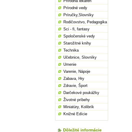
Prírodná lekáreň
Prírodné vedy
Príručky,Slovníky
Rodičovstvo, Pedagogika
Sci - fi, fantasy
Spoločenské vedy
Starožitné knihy
Technika
Učebnice, Slovníky
Umenie
Varenie, Nápoje
Zabava, Hry
Zdravie, Šport
Darčekové poukážky
Životné príbehy
Miniatúry, Kolibrík
Knižné Edície
Dôležité informácie