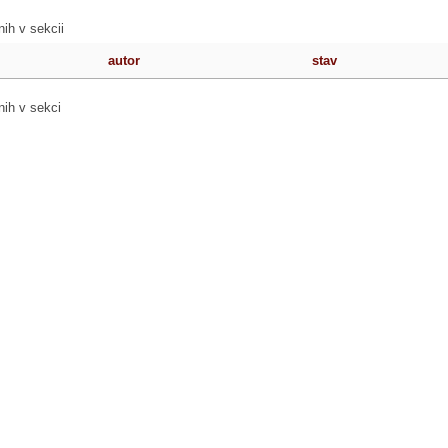
ih v sekcii
autor
stav
nih v sekci