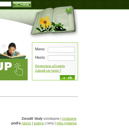
Blog
Meno:
Heslo:
Registrácia užívateľa
Zabudli ste heslo ?
Zoradiť tituly
vzostupne |
zostupne
podľa
názvu
|
autora
| ceny |
roku vydania