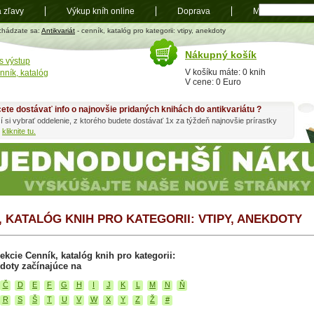
a zľavy
Výkup kníh online
Doprava
Mapa
t
chádzate sa:
Antikvariát
- cenník, katalóg pro kategorii: vtipy, anekdoty
Nákupný košík
s výstup
V košíku máte: 0 knih
nník, katalóg
V cene: 0 Euro
ete dostávať info o najnovšie pridaných knihách do antikvariátu ?
í si vybrať oddelenie, z ktorého budete dostávať 1x za týždeň najnovšie prírastky
h
kliknite tu.
, KATALÓG KNIH PRO KATEGORII: VTIPY, ANEKDOTY
ekcie Cenník, katalóg knih pro kategorii:
kdoty začínajúce na
Č
D
E
F
G
H
I
J
K
L
M
N
Ň
R
S
Š
T
U
V
W
X
Y
Z
Ž
#