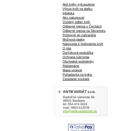
Aké knihy vykupujeme
Výkup kníh na diaľku
Infolinka
Ako nakupovať
Osobný odber kníh
Odberné miesta v Čechách
Odberné miesta na Slovensku
Poštovné do zahraničia
Možnosti platby
Nápoveda k hodnoteniu kníh
O nás
Darčeková poukážka
Ochrana súkromia
Obchodné podmienky
Reklamácie
Mapa stránok
Požiadavka na knihu
Zasielanie noviniek
ANTIKVARIÁT s.r.o.
Radničné námestie 46
08501 Bardejov
tel: 054 474 4424
mob: 0903 612078
info@antikvariatshop.sk