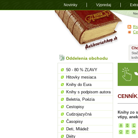
Novinky
Výpredaj
Extr
Antikvariá
Na
shop.sk
Rs
Ce
Chc
Stač
Oddelenia obchodu
kní
50 - 80 % ZĽAVY
Hitovky mesiaca
Knihy do Eura
Knihy s podpisom autora
CENNÍK
Beletria, Poézia
Cestopisy
Knihy zo s
Cudzojazyčná
vtipy, ane
Časopisy
A
B
C
Deti, Mládež
O
P
Q
Diéty