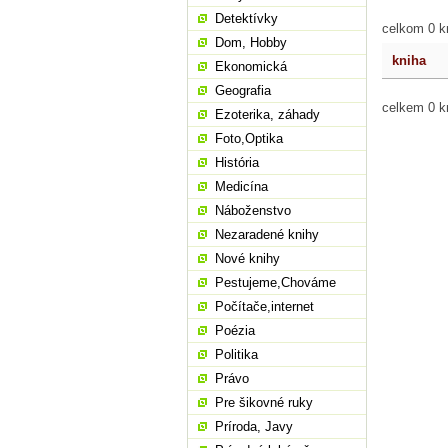
Detektívky
celkom 0 kn
Dom, Hobby
kniha
Ekonomická
Geografia
celkem 0 k
Ezoterika, záhady
Foto,Optika
História
Medicína
Náboženstvo
Nezaradené knihy
Nové knihy
Pestujeme,Chováme
Počítače,internet
Poézia
Politika
Právo
Pre šikovné ruky
Príroda, Javy