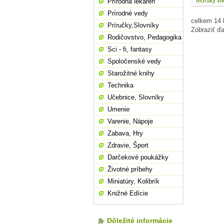
Mořský vl
Prírodná lekáreň
Prírodné vedy
celkem 14 
Príručky,Slovníky
Zobraziť ďa
Rodičovstvo, Pedagogika
Sci - fi, fantasy
Spoločenské vedy
Starožitné knihy
Technika
Učebnice, Slovníky
Umenie
Varenie, Nápoje
Zabava, Hry
Zdravie, Šport
Darčekové poukážky
Životné príbehy
Miniatúry, Kolibrík
Knižné Edície
Dôležité informácie