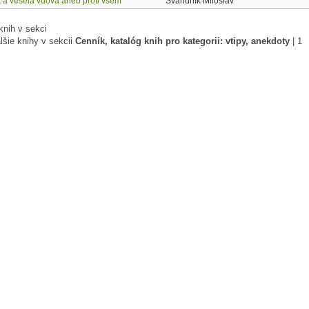
k a veselá vdova aneb proti všem
Švandrlík Miloslav
knih v sekci
lšie knihy v sekcii
Cenník, katalóg knih pro kategorii: vtipy, anekdoty
|
1