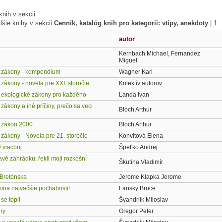
nih v sekcii
lšie knihy v sekcii
Cenník, katalóg knih pro kategorii: vtipy, anekdoty
|
1
autor
Kernbach Michael, Fernandez
Miguel
 zákony - kompendium
Wagner Karl
zákony - novela pre XXI. storočie
Kolektív autorov
ekologické zákony pro každého
Landa Ivan
ákony a iné príčiny, prečo sa veci
Bloch Arthur
 zákon 2000
Bloch Arthur
zákony - Novela pre 21. storočie
Konvitová Elena
 viacboj
Špeťko Andrej
vě zahrádku, řekli moji rozkošní
Škutina Vladimír
 Bretónska
Jerome Klapka Jerome
oria najväčšie pochabosti!
Lansky Bruce
 se topil
Švandrlík Miloslav
ry
Gregor Peter