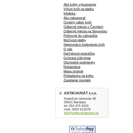
Aké knihy vykupujeme
Výkup kníh na diaľku
Infolinka
Ako nakupovať
Osobný odber kníh
Odberné miesta v Čechách
Odberné miesta na Slovensku
Poštovné do zahraničia
Možnosti platby
Nápoveda k hodnoteniu kníh
O nás
Darčeková poukážka
Ochrana súkromia
Obchodné podmienky
Reklamácie
Mapa stránok
Požiadavka na knihu
Zasielanie noviniek
ANTIKVARIÁT s.r.o.
Radničné námestie 46
08501 Bardejov
tel: 054 474 4424
mob: 0903 612078
info@antikvariatshop.sk