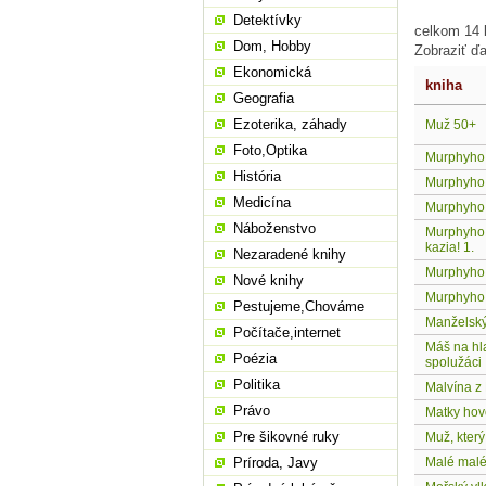
Detektívky
celkom 14 k
Dom, Hobby
Zobraziť ďa
Ekonomická
kniha
Geografia
Ezoterika, záhady
Muž 50+
Foto,Optika
Murphyho
História
Murphyho 
Medicína
Murphyho 
Náboženstvo
Murphyho z
kazia! 1.
Nezaradené knihy
Murphyho
Nové knihy
Murphyho 
Pestujeme,Chováme
Manželský
Počítače,internet
Máš na hla
Poézia
spolužáci
Politika
Malvína z
Právo
Matky hov
Pre šikovné ruky
Muž, který
Príroda, Javy
Malé malé