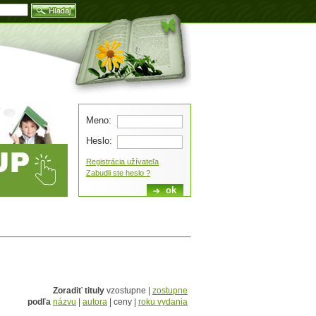
Blog
Meno:
Heslo:
Registrácia užívateľa
Zabudli ste heslo ?
Zoradiť tituly
vzostupne |
zostupne
podľa
názvu
|
autora
| ceny |
roku vydania