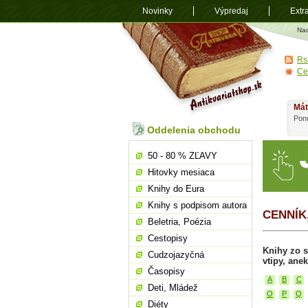
Novinky
Výpredaj
Extr
Antikvariá
Na
shop.sk
Rs
Ce
Mát
Ponú
Oddelenia obchodu
50 - 80 % ZĽAVY
Hitovky mesiaca
Knihy do Eura
Knihy s podpisom autora
CENNÍK
Beletria, Poézia
Cestopisy
Knihy zo s
Cudzojazyčná
vtipy, ane
Časopisy
A
B
C
Deti, Mládež
O
P
Q
Diéty