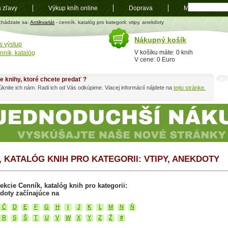
a zľavy
Výkup kníh online
Doprava
Mapa
t
chádzate sa:
Antikvariát
- cenník, katalóg pro kategorii: vtipy, anekdoty
Nákupný košík
s výstup
V košíku máte: 0 knih
nník, katalóg
V cene: 0 Euro
e knihy, ktoré chcete predať ?
knite ich nám. Radi ich od Vás odkúpime. Viacej informácií nájdete na
tejto stránke.
, KATALÓG KNIH PRO KATEGORII: VTIPY, ANEKDOTY
ekcie Cenník, katalóg knih pro kategorii:
kdoty začínajúce na
Č
D
E
F
G
H
I
J
K
L
M
N
Ň
R
S
Š
T
U
V
W
X
Y
Z
Ž
#