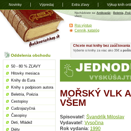
Novinky
Výpredaj
Extra zľavy
Výkup kníh onl
Antikvariát
Nachádzate sa:
Antikvariát
-
Beletria, Poé
shop.sk
všem
Rss výstup
Cenník, katalóg
Chcete mat knihy bez zaúčtovania
Vyberte si knihy za viac ako 35€ a
pošt
Oddelenia obchodu
50 - 80 % ZĽAVY
Hitovky mesiaca
Knihy do Eura
Knihy s podpisom autora
MOŘSKÝ VLK A
Beletria, Poézia
VŠEM
Cestopisy
Cudzojazyčná
Časopisy
Spisovateľ
:
Švandrlík Miloslav
Vydavateľ
:
Vysočina
Deti, Mládež
Rok vydania
:
1990
Diéty