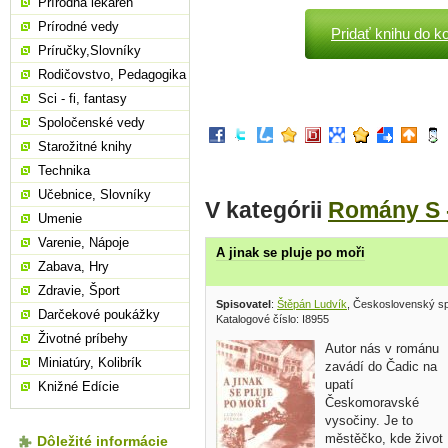
Prírodná lekáreň
Prírodné vedy
Pridať knihu do k
Príručky,Slovníky
Rodičovstvo, Pedagogika
Sci - fi, fantasy
Spoločenské vedy
Starožitné knihy
Technika
Učebnice, Slovníky
V kategórii
Romány S 
Umenie
Varenie, Nápoje
A jinak se pluje po moři
Zabava, Hry
Zdravie, Šport
Spisovatel
:
Štěpán Ludvík
, Československý sp
Darčekové poukážky
Katalogové číslo: I8955
Životné príbehy
Autor nás v románu
Miniatúry, Kolibrík
zavádí do Čadic na
upatí
Knižné Edície
Českomoravské
vysočiny. Je to
městěčko, kde život
Dôležité informácie