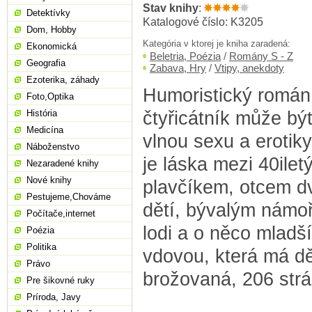
Stav knihy
:
Detektívky
Katalogové číslo: K3205
Dom, Hobby
Kategória v ktorej je kniha zaradená:
Ekonomická
Beletria, Poézia
/
Romány S - Z
Geografia
Zabava, Hry
/
Vtipy, anekdoty
Ezoterika, záhady
Humoristický román 
Foto,Optika
čtyřicátník může bý
História
Medicína
vlnou sexu a erotik
Náboženstvo
je láska mezi 40il
Nezaradené knihy
Nové knihy
plavčíkem, otcem d
Pestujeme,Chováme
dětí, bývalým nám
Počítače,internet
lodi a o něco mladš
Poézia
Politika
vdovou, která má děti
Právo
brožovaná, 206 str
Pre šikovné ruky
Príroda, Javy