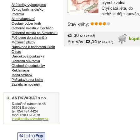
plynul zvolna.
Aké knihy vykupujeme
Čťyřicátá léta, do
Výkup kníh na diaľku
nichž je děj situován,
Infolinka
Ako nakupovať
vnesla však do jeho dřívějšího poklidu 
Stav knihy:
Osobný odber kníh
milostných dobrodružství tamních
Odberné miesta v Čechách
obyvatel dramatické a vzrušující
Odberné miesta na Slovensku
€3,30
události... v češtine, obal, tvrdá väzba,
(2 576 Kč)
Poštovné do zahraničia
kúpi
Pre Vás:
€3,14
519 strán
(2 447 Kč)
Možnosti platby
Nápoveda k hodnoteniu kníh
O nás
Darčeková poukážka
Ochrana súkromia
Obchodné podmienky
Reklamácie
Mapa stránok
Požiadavka na knihu
Zasielanie noviniek
ANTIKVARIÁT s.r.o.
Radničné námestie 46
08501 Bardejov
tel: 054 474 4424
mob: 0903 612078
info@antikvariatshop.sk