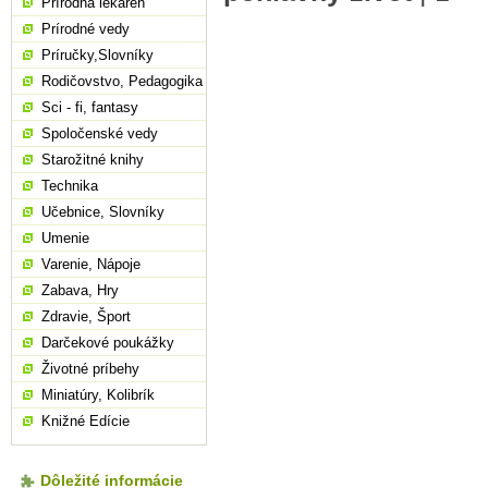
Prírodná lekáreň
Prírodné vedy
Príručky,Slovníky
Rodičovstvo, Pedagogika
Sci - fi, fantasy
Spoločenské vedy
Starožitné knihy
Technika
Učebnice, Slovníky
Umenie
Varenie, Nápoje
Zabava, Hry
Zdravie, Šport
Darčekové poukážky
Životné príbehy
Miniatúry, Kolibrík
Knižné Edície
Dôležité informácie