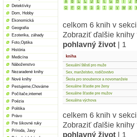
A
B
C
Č
D
E
F
G
H
I
J
Detektívky
O
P
Q
R
S
Š
T
U
V
W
X
Dom, Hobby
Ekonomická
celkom 6 knih v sekci
Geografia
Zobraziť ďalšie knihy
Ezoterika, záhady
Foto,Optika
pohlavný život
|
1
História
kniha
Medicína
Náboženstvo
Sexuální štěstí pro muže
Nezaradené knihy
Sex, manželstvo, rodičovstvo
Nové knihy
Škola pro snoubence a novomanžele
Pestujeme,Chováme
Sexuálne šťastie pre ženy
Sexuálne šťastie pre mužov
Počítače,internet
Sexuálna výchova
Poézia
Politika
celkem 6 knih v sekci
Právo
Zobraziť ďalšie knihy
Pre šikovné ruky
Príroda, Javy
pohlavný život
|
1