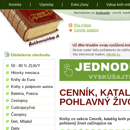
Novinky
Výpredaj
Extra zľavy
Výkup kníh onl
Antikvariát
Nachádzate sa:
Antikvariát
- cenník, katal
shop.sk
Rss výstup
Cenník, katalóg
Už dlho hľadáte svoju vytúženú kn
Skúste zadať Vašu požiadavku do nášho
Oddelenia obchodu
Vás informovať mailom,
kliknite tu.
50 - 80 % ZĽAVY
Hitovky mesiaca
Knihy do Eura
Knihy s podpisom autora
CENNÍK, KATA
Beletria, Poézia
POHLAVNÝ ŽIV
Cestopisy
Cudzojazyčná
Časopisy
Knihy zo sekcie Cenník, katalóg knih pr
Deti, Mládež
pohlavný život začínajúce na
Diéty