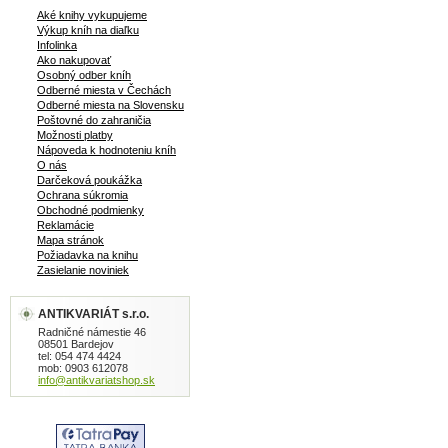
Aké knihy vykupujeme
Výkup kníh na diaľku
Infolinka
Ako nakupovať
Osobný odber kníh
Odberné miesta v Čechách
Odberné miesta na Slovensku
Poštovné do zahraničia
Možnosti platby
Nápoveda k hodnoteniu kníh
O nás
Darčeková poukážka
Ochrana súkromia
Obchodné podmienky
Reklamácie
Mapa stránok
Požiadavka na knihu
Zasielanie noviniek
ANTIKVARIÁT s.r.o.
Radničné námestie 46
08501 Bardejov
tel: 054 474 4424
mob: 0903 612078
info@antikvariatshop.sk