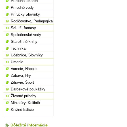
Prírodná lekáreň
Prírodné vedy
Príručky,Slovníky
Rodičovstvo, Pedagogika
Sci - fi, fantasy
Spoločenské vedy
Starožitné knihy
Technika
Učebnice, Slovníky
Umenie
Varenie, Nápoje
Zabava, Hry
Zdravie, Šport
Darčekové poukážky
Životné príbehy
Miniatúry, Kolibrík
Knižné Edície
Dôležité informácie