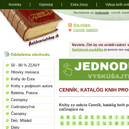
Novinky
Výpredaj
Extra zľavy
Výkup kníh onl
Antikvariát
Nachádzate sa:
Antikvariát
- cenník, katal
shop.sk
Rss výstup
Cenník, katalóg
Neviete, čím by ste urobili radosť
Darčeková poukážka
je potom ten naj
Oddelenia obchodu
50 - 80 % ZĽAVY
Hitovky mesiaca
Knihy do Eura
Knihy s podpisom autora
CENNÍK, KATALÓG KNIH PRO
Beletria, Poézia
Cestopisy
Knihy zo sekcie Cenník, katalóg knih pr
Cudzojazyčná
začínajúce na
Časopisy
A
B
C
Č
D
E
F
G
H
I
J
Deti, Mládež
O
P
Q
R
S
Š
T
U
V
W
X
Diéty