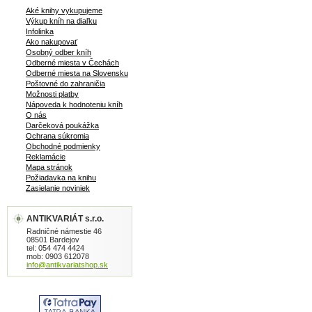
Aké knihy vykupujeme
Výkup kníh na diaľku
Infolinka
Ako nakupovať
Osobný odber kníh
Odberné miesta v Čechách
Odberné miesta na Slovensku
Poštovné do zahraničia
Možnosti platby
Nápoveda k hodnoteniu kníh
O nás
Darčeková poukážka
Ochrana súkromia
Obchodné podmienky
Reklamácie
Mapa stránok
Požiadavka na knihu
Zasielanie noviniek
ANTIKVARIÁT s.r.o.
Radničné námestie 46
08501 Bardejov
tel: 054 474 4424
mob: 0903 612078
info@antikvariatshop.sk