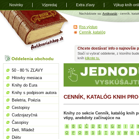
Novinky
Výpredaj
Extra zľavy
Výkup kníh onl
Antikvariát
Nachádzate sa:
Antikvariát
- cenník, katal
shop.sk
Rss výstup
Cenník, katalóg
Chcete dostávať info o najnovšie p
Stačí si vybrať oddelenie, z ktorého bud
Oddelenia obchodu
kníh
kliknite tu.
50 - 80 % ZĽAVY
Hitovky mesiaca
Knihy do Eura
Knihy s podpisom autora
CENNÍK, KATALÓG KNIH PRO
Beletria, Poézia
Cestopisy
Knihy zo sekcie Cenník, katalóg knih pr
Cudzojazyčná
vtipy, anekdoty začínajúce na
Časopisy
A
B
C
Č
D
E
F
G
H
I
J
Deti, Mládež
O
P
Q
R
S
Š
T
U
V
W
X
Diéty