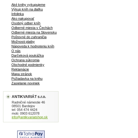
Aké knihy vykupujeme
Výkup kníh na diaľku
Infolinka
Ako nakupovať
Osobný odber kníh
Odberné miesta v Čechách
Odberné miesta na Slovensku
Poštovné do zahraničia
Možnosti platby
Nápoveda k hodnoteniu kníh
O nás
Darčeková poukážka
Ochrana súkromia
Obchodné podmienky
Reklamácie
Mapa stránok
Požiadavka na knihu
Zasielanie noviniek
ANTIKVARIÁT s.r.o.
Radničné námestie 46
08501 Bardejov
tel: 054 474 4424
mob: 0903 612078
info@antikvariatshop.sk