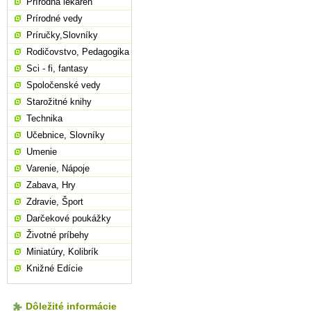
Prírodná lekáreň
Prírodné vedy
Príručky,Slovníky
Rodičovstvo, Pedagogika
Sci - fi, fantasy
Spoločenské vedy
Starožitné knihy
Technika
Učebnice, Slovníky
Umenie
Varenie, Nápoje
Zabava, Hry
Zdravie, Šport
Darčekové poukážky
Životné príbehy
Miniatúry, Kolibrík
Knižné Edície
Dôležité informácie