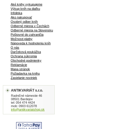
Aké knihy vykupujeme
Výkup kníh na diaľku
Infolinka
Ako nakupovať
Osobný odber kníh
Odberné miesta v Čechách
Odberné miesta na Slovensku
Poštovné do zahraničia
Možnosti platby
Nápoveda k hodnoteniu kníh
O nás
Darčeková poukážka
Ochrana súkromia
Obchodné podmienky
Reklamácie
Mapa stránok
Požiadavka na knihu
Zasielanie noviniek
ANTIKVARIÁT s.r.o.
Radničné námestie 46
08501 Bardejov
tel: 054 474 4424
mob: 0903 612078
info@antikvariatshop.sk