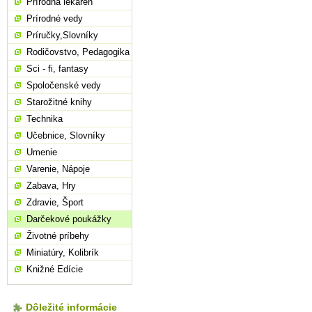
Prírodná lekáreň
Prírodné vedy
Príručky,Slovníky
Rodičovstvo, Pedagogika
Sci - fi, fantasy
Spoločenské vedy
Starožitné knihy
Technika
Učebnice, Slovníky
Umenie
Varenie, Nápoje
Zabava, Hry
Zdravie, Šport
Darčekové poukážky
Životné príbehy
Miniatúry, Kolibrík
Knižné Edície
Dôležité informácie