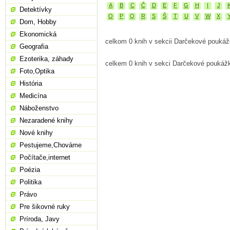
A
B
C
Č
D
E
F
G
H
I
J
Detektívky
O
P
Q
R
S
Š
T
U
V
W
X
Dom, Hobby
Ekonomická
celkom 0 knih v sekcii Darčekové pouká
Geografia
Ezoterika, záhady
celkem 0 knih v sekci Darčekové poukáž
Foto,Optika
História
Medicína
Náboženstvo
Nezaradené knihy
Nové knihy
Pestujeme,Chováme
Počítače,internet
Poézia
Politika
Právo
Pre šikovné ruky
Príroda, Javy