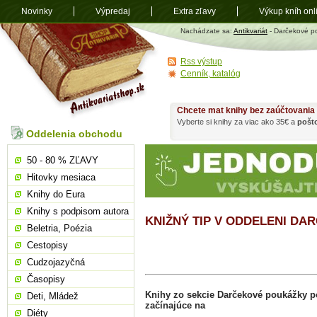
Novinky
Výpredaj
Extra zľavy
Výkup kníh onl
Antikvariát
Nachádzate sa:
Antikvariát
- Darčekové p
shop.sk
Rss výstup
Cenník, katalóg
Chcete mat knihy bez zaúčtovania
Vyberte si knihy za viac ako 35€ a
pošt
Oddelenia obchodu
50 - 80 % ZĽAVY
Hitovky mesiaca
Knihy do Eura
Knihy s podpisom autora
KNIŽNÝ TIP V ODDELENI D
Beletria, Poézia
Cestopisy
Cudzojazyčná
Časopisy
Knihy zo sekcie Darčekové poukážky 
Deti, Mládež
začínajúce na
Diéty