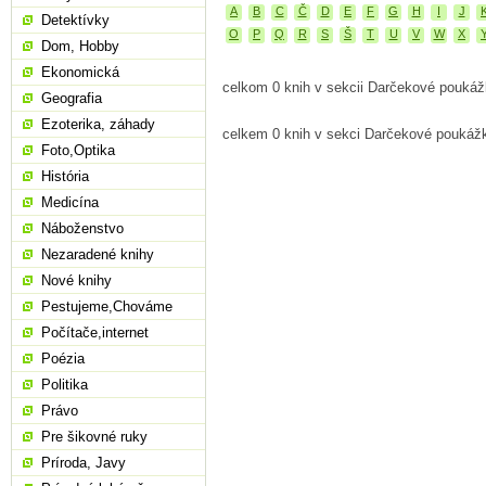
A
B
C
Č
D
E
F
G
H
I
J
Detektívky
O
P
Q
R
S
Š
T
U
V
W
X
Dom, Hobby
Ekonomická
celkom 0 knih v sekcii Darčekové pouká
Geografia
Ezoterika, záhady
celkem 0 knih v sekci Darčekové poukáž
Foto,Optika
História
Medicína
Náboženstvo
Nezaradené knihy
Nové knihy
Pestujeme,Chováme
Počítače,internet
Poézia
Politika
Právo
Pre šikovné ruky
Príroda, Javy