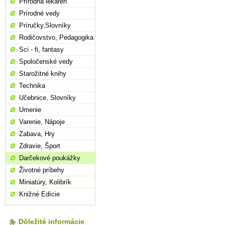
Prírodná lekáreň
Prírodné vedy
Príručky,Slovníky
Rodičovstvo, Pedagogika
Sci - fi, fantasy
Spoločenské vedy
Starožitné knihy
Technika
Učebnice, Slovníky
Umenie
Varenie, Nápoje
Zabava, Hry
Zdravie, Šport
Darčekové poukážky
Životné príbehy
Miniatúry, Kolibrík
Knižné Edície
Dôležité informácie