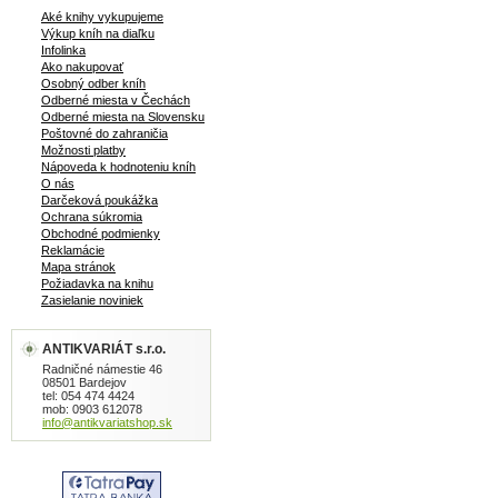
Aké knihy vykupujeme
Výkup kníh na diaľku
Infolinka
Ako nakupovať
Osobný odber kníh
Odberné miesta v Čechách
Odberné miesta na Slovensku
Poštovné do zahraničia
Možnosti platby
Nápoveda k hodnoteniu kníh
O nás
Darčeková poukážka
Ochrana súkromia
Obchodné podmienky
Reklamácie
Mapa stránok
Požiadavka na knihu
Zasielanie noviniek
ANTIKVARIÁT s.r.o.
Radničné námestie 46
08501 Bardejov
tel: 054 474 4424
mob: 0903 612078
info@antikvariatshop.sk