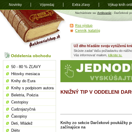
Novinky
Výpredaj
Extra zľavy
Výkup kníh onl
Antikvariát
Nachádzate sa:
Antikvariát
- Darčekové p
shop.sk
Rss výstup
Cenník, katalóg
Už dlho hľadáte svoju vytúženú kn
Skúste zadať Vašu požiadavku do nášho
Oddelenia obchodu
Vás informovať mailom,
kliknite tu.
50 - 80 % ZĽAVY
Hitovky mesiaca
Knihy do Eura
Knihy s podpisom autora
KNIŽNÝ TIP V ODDELENI D
Beletria, Poézia
Cestopisy
Cudzojazyčná
Časopisy
Knihy zo sekcie Darčekové poukážky p
Deti, Mládež
začínajúce na
Diéty